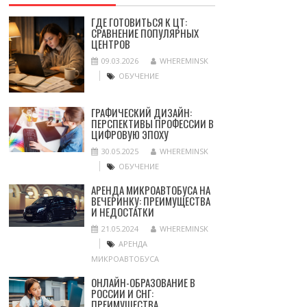
ГДЕ ГОТОВИТЬСЯ К ЦТ:
СРАВНЕНИЕ ПОПУЛЯРНЫХ
ЦЕНТРОВ
09.03.2026
WHEREMINSK
ОБУЧЕНИЕ
ГРАФИЧЕСКИЙ ДИЗАЙН:
ПЕРСПЕКТИВЫ ПРОФЕССИИ В
ЦИФРОВУЮ ЭПОХУ
30.05.2025
WHEREMINSK
ОБУЧЕНИЕ
АРЕНДА МИКРОАВТОБУСА НА
ВЕЧЕРИНКУ: ПРЕИМУЩЕСТВА
И НЕДОСТАТКИ
21.05.2024
WHEREMINSK
АРЕНДА
МИКРОАВТОБУСА
ОНЛАЙН-ОБРАЗОВАНИЕ В
РОССИИ И СНГ:
ПРЕИМУЩЕСТВА