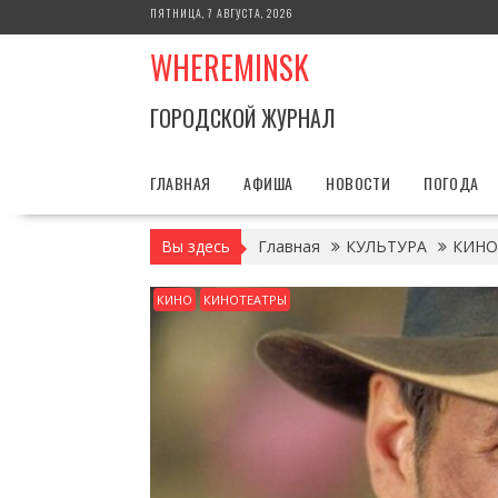
Перейти
ПЯТНИЦА, 7 АВГУСТА, 2026
к
WHEREMINSK
содержимому
ГОРОДСКОЙ ЖУРНАЛ
ГЛАВНАЯ
АФИША
НОВОСТИ
ПОГОДА
Вы здесь
Главная
КУЛЬТУРА
КИНО
КИНО
КИНОТЕАТРЫ