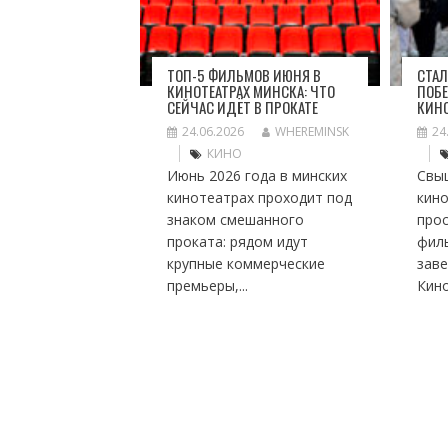
ТОП-5 ФИЛЬМОВ ИЮНЯ В
СТАЛ
КИНОТЕАТРАХ МИНСКА: ЧТО
ПОБЕ
СЕЙЧАС ИДЁТ В ПРОКАТЕ
КИН
24.06.2026
WHEREMINSK
24
КИНО
Июнь 2026 года в минских
Свы
кинотеатрах проходит под
кино
знаком смешанного
про
проката: рядом идут
фил
крупные коммерческие
заве
премьеры,...
Кино