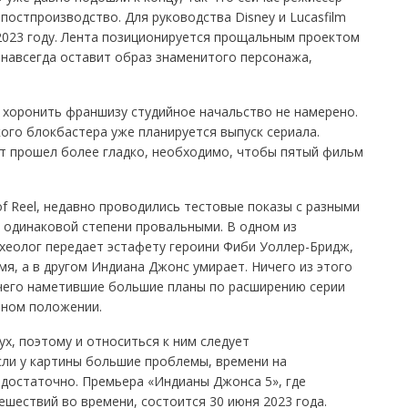
постпроизводство. Для руководства Disney и Lucasfilm
2023 году. Лента позиционируется прощальным проектом
н навсегда оставит образ знаменитого персонажа,
 хоронить франшизу студийное начальство не намерено.
ого блокбастера уже планируется выпуск сериала.
т прошел более гладко, необходимо, чтобы пятый фильм
of Reel, недавно проводились тестовые показы с разными
в одинаковой степени провальными. В одном из
еолог передает эстафету героини Фиби Уоллер-Бридж,
мя, а в другом Индиана Джонс умирает. Ничего из этого
а чего наметившие большие планы по расширению серии
ьном положении.
ух, поэтому и относиться к ним следует
ли у картины большие проблемы, времени на
 достаточно. Премьера «Индианы Джонса 5», где
шествий во времени, состоится 30 июня 2023 года.