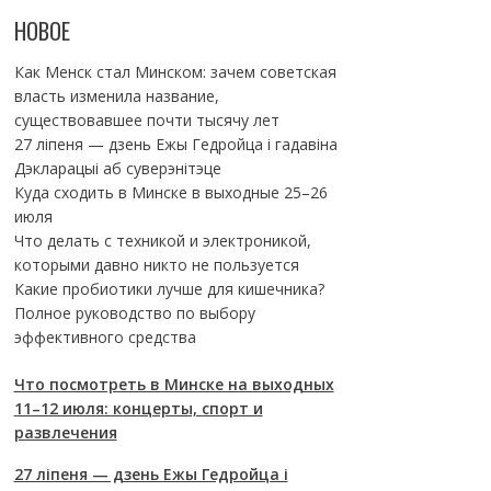
НОВОЕ
Как Менск стал Минском: зачем советская
власть изменила название,
существовавшее почти тысячу лет
27 ліпеня — дзень Ежы Гедройца і гадавіна
Дэкларацыі аб суверэнітэце
Куда сходить в Минске в выходные 25–26
июля
Что делать с техникой и электроникой,
которыми давно никто не пользуется
Какие пробиотики лучше для кишечника?
Полное руководство по выбору
эффективного средства
Что посмотреть в Минске на выходных
11–12 июля: концерты, спорт и
развлечения
27 ліпеня — дзень Ежы Гедройца і