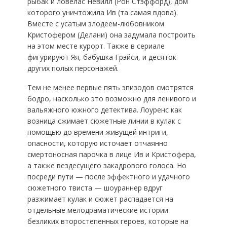
рыбак и ловелас Невилл (Рон Стэффорд), дом
которого уничтожила Ив (та самая вдова).
Вместе с усатым злодеем-любовником
Кристофером (Делани) она задумала построить
на этом месте курорт. Также в сериале
фигурируют Яя, бабушка Грэйси, и десяток
других полых персонажей.
Тем не менее первые пять эпизодов смотрятся
бодро, насколько это возможно для ленивого и
вальяжного южного детектива. Лоуренс как
возница сжимает сюжетные линии в кулак с
помощью до времени живущей интриги,
опасности, которую источает отчаянно
смертоносная парочка в лице Ив и Кристофера,
а также вездесущего закадрового голоса. Но
посреди пути — после эффектного и удачного
сюжетного твиста — шоураннер вдруг
разжимает кулак и сюжет распадается на
отдельные мелодраматические истории
безликих второстепенных героев, которые на