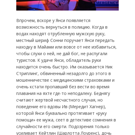
Впрочем, вскоре у Янси появляется
возможность вернуться в полицию. Когда в
водах находят отрубленную мужскую руку,
местный шериф Сонни поручает Янси передать
находку в Майами или вовсе от нее избавиться,
чтобы слухи о ней, не дай бог, не распугали
туристов. К удаче Янси, обладатель руки
находится очень быстро. Им оказывается Ник
Стриплинг, обвиненный незадолго до этого в
мошенничестве с медицинскими страховками и
очень кстати пропавший без вести во время
плавания на яхте где-то неподалеку. Беднягу
считают жертвой несчастного случая, но
поведение его вдовы Ив (Мередит Хагнер),
которой Янси буквально протягивает «руку
помощи» ее мужа, сеет в детективе сомнения в
случайности его смерти. Подозрения только
усиливает Кейтлин (Шарлотта Лоуренс), дочь