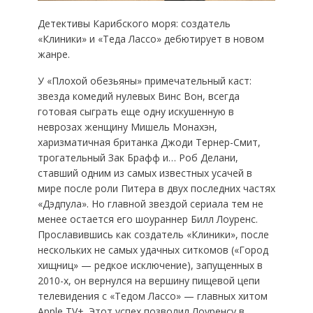
Детективы Карибского моря: создатель
«Клиники» и «Теда Лассо» дебютирует в новом
жанре.
У «Плохой обезьяны» примечательный каст:
звезда комедий нулевых Винс Вон, всегда
готовая сыграть еще одну искушенную в
неврозах женщину Мишель Монахэн,
харизматичная британка Джоди Тернер-Смит,
трогательный Зак Брафф и… Роб Делани,
ставший одним из самых известных усачей в
мире после роли Питера в двух последних частях
«Дэдпула». Но главной звездой сериала тем не
менее остается его шоураннер Билл Лоуренс.
Прославившись как создатель «Клиники», после
нескольких не самых удачных ситкомов («Город
хищниц» — редкое исключение), запущенных в
2010-х, он вернулся на вершину пищевой цепи
телевидения с «Тедом Лассо» — главных хитом
Apple TV+. Этот успех позволил Лоуренсу в