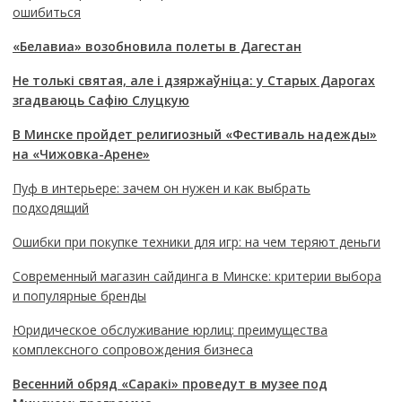
ошибиться
«Белавиа» возобновила полеты в Дагестан
Не толькі святая, але і дзяржаўніца: у Старых Дарогах
згадваюць Сафію Слуцкую
В Минске пройдет религиозный «Фестиваль надежды»
на «Чижовка-Арене»
Пуф в интерьере: зачем он нужен и как выбрать
подходящий
Ошибки при покупке техники для игр: на чем теряют деньги
Современный магазин сайдинга в Минске: критерии выбора
и популярные бренды
Юридическое обслуживание юрлиц: преимущества
комплексного сопровождения бизнеса
Весенний обряд «Саракі» проведут в музее под