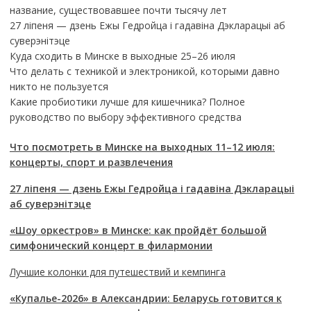
название, существовавшее почти тысячу лет
27 ліпеня — дзень Ежы Гедройца і гадавіна Дэкларацыі аб
суверэнітэце
Куда сходить в Минске в выходные 25–26 июля
Что делать с техникой и электроникой, которыми давно
никто не пользуется
Какие пробиотики лучше для кишечника? Полное
руководство по выбору эффективного средства
Что посмотреть в Минске на выходных 11–12 июля:
концерты, спорт и развлечения
27 ліпеня — дзень Ежы Гедройца і гадавіна Дэкларацыі
аб суверэнітэце
«Шоу оркестров» в Минске: как пройдёт большой
симфонический концерт в филармонии
Лучшие колонки для путешествий и кемпинга
«Купалье-2026» в Александрии: Беларусь готовится к