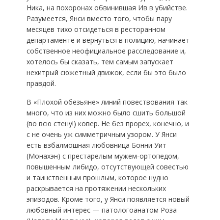
Ника, на похоронах обвинившая Ив в убийстве.
Разумеется, Янси вместо того, чтобы пару
месяцев тихо отсидеться в ресторанном
департаменте и вернуться в полицию, начинает
собственное неофициальное расследование и,
хотелось бы сказать, тем самым запускает
нехитрый сюжетный движок, если бы это было
правдой.
В «Плохой обезьяне» линий повествования так
много, что из них можно было сшить большой
(во всю стену!) ковер. Не без прорех, конечно, и
с не очень уж симметричным узором. У Янси
есть взбалмошная любовница Бонни Уит
(Монахэн) с престарелым мужем-ортопедом,
повышенным либидо, отсутствующей совестью
и таинственным прошлым, которое нудно
раскрывается на протяжении нескольких
эпизодов. Кроме того, у Янси появляется новый
любовный интерес — патологоанатом Роза