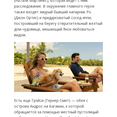
(Натали Мартинес), которая ведет с ним
расследование. В окружение главного героя
также входят хмурый бывший напарник Ро
(Джон Ортис) и придурковатый сосед-яппи,
построивший на берегу отвратительный желтый
дом-чудовище, мешающий Янси любоваться
видом.
Есть еще Грэйси (Тернер-Смит) — обея с
острова Андрос на Багамах, к которой
обращается за помощью местный пустолицый