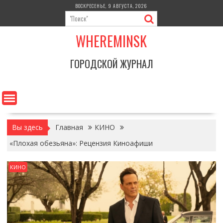
Перейти
ВОСКРЕСЕНЬЕ, 9 АВГУСТА, 2026
к
содержимому
WHEREMINSK
ГОРОДСКОЙ ЖУРНАЛ
Вы здесь
Главная
КИНО
«Плохая обезьяна»: Рецензия Киноафиши
КИНО