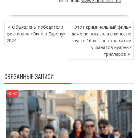
Источник:
www.kinoafisha.info
НАВИГАЦИЯ
Объявлены победители
Этот криминальный фильм
ПО
фестиваля «Окно в Европу»
даже не показали в кино, но
ЗАПИСЯМ
2024
спустя 16 лет он стал хитом
у фанатов нуарных
триллеров
СВЯЗАННЫЕ ЗАПИСИ
КИНО