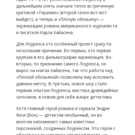
дальнейшем снять сначала тепло встреченную
критикой «Терапию» (второй сезон вот-вот
выйдет), а теперь и «Плохую обезьяну» —
экранизацию романа американского журналиста
и писателя Карла Хайасена.
Для Лоуренса это особенный проект сразу по
нескольким причинам. Во-первых, это первая
крупная в его фильмографии экранизация. Во-
вторых, по признанию самого Лоуренса, он
вырос на книгах Хайасена, так что работа над
«Плохой обезьяной» позволила ему исполнить
давнюю мечту. В-третьих, новое шоу стало
первым опытом Лоуренса, мастера драмедийных
ситкомов, в новом для себя жанре детектива.
Хотя главный герой романа и сериала Эндрю
Янси (Вон) — детектив необычный, он во
многом напоминает самых известных
персонажей, созданных Лоуренсом. Это герои с
обостренным чувством справедливости, не