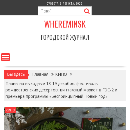
Перейти
СУББОТА, 8 АВГУСТА, 2026
к
содержимому
WHEREMINSK
ГОРОДСКОЙ ЖУРНАЛ
Вы здесь
Главная
КИНО
Планы на выходные 18-19 декабря: фестиваль
рождественских десертов, винтажный маркет в ГЭС-2 и
премьера программы «БеспринцЫпный Новый год»
КИНО