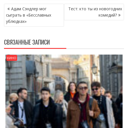
НАВИГАЦИЯ
Адам Сэндлер мог
Тест: кто ты из новогодних
ПО
сыграть в «Бесславных
комедий?
ЗАПИСЯМ
ублюдках»
СВЯЗАННЫЕ ЗАПИСИ
КИНО