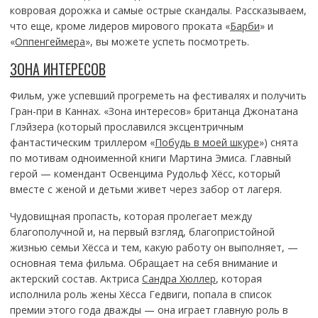
ковровая дорожка и самые острые скандалы. Рассказываем,
что еще, кроме лидеров мирового проката «
Барби
» и
«
Оппенгеймера
», вы можете успеть посмотреть.
ЗОНА ИНТЕРЕСОВ
Фильм, уже успевший прогреметь на фестивалях и получить
Гран-при в Каннах. «Зона интересов» британца Джонатана
Глэйзера (который прославился эксцентричным
фантастическим триллером «
Побудь в моей шкуре
») снята
по мотивам одноименной книги Мартина Эмиса. Главный
герой — комендант Освенцима Рудольф Хёсс, который
вместе с женой и детьми живет через забор от лагеря.
Чудовищная пропасть, которая пролегает между
благополучной и, на первый взгляд, благопристойной
жизнью семьи Хёсса и тем, какую работу он выполняет, —
основная тема фильма. Обращает на себя внимание и
актерский состав. Актриса
Сандра Хюллер
, которая
исполнила роль жены Хёсса Гедвиги, попала в список
премии этого года дважды — она играет главную роль в