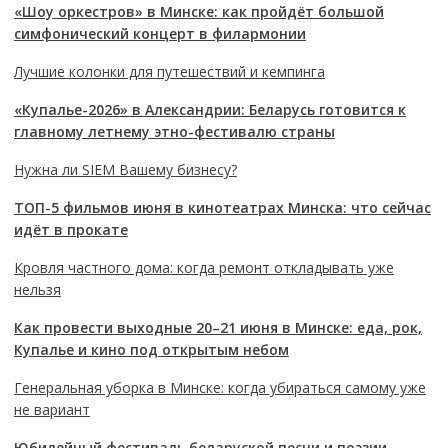
«Шоу оркестров» в Минске: как пройдёт большой
симфонический концерт в филармонии
Лучшие колонки для путешествий и кемпинга
«Купалье-2026» в Александрии: Беларусь готовится к
главному летнему этно-фестивалю страны
Нужна ли SIEM Вашему бизнесу?
ТОП-5 фильмов июня в кинотеатрах Минска: что сейчас
идёт в прокате
Кровля частного дома: когда ремонт откладывать уже
нельзя
Как провести выходные 20–21 июня в Минске: еда, рок,
Купалье и кино под открытым небом
Генеральная уборка в Минске: когда убираться самому уже
не вариант
Юбилейный фестиваль беларуской песни и поэзии