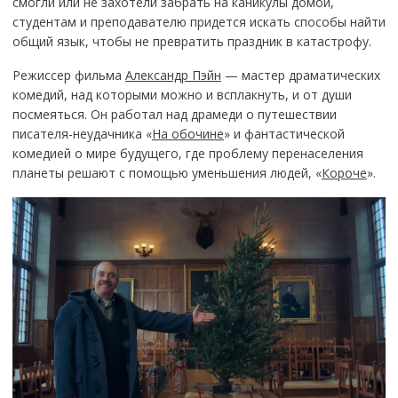
смогли или не захотели забрать на каникулы домой,
студентам и преподавателю придется искать способы найти
общий язык, чтобы не превратить праздник в катастрофу.
Режиссер фильма
Александр Пэйн
— мастер драматических
комедий, над которыми можно и всплакнуть, и от души
посмеяться. Он работал над драмеди о путешествии
писателя-неудачника «
На обочине
» и фантастической
комедией о мире будущего, где проблему перенаселения
планеты решают с помощью уменьшения людей, «
Короче
».