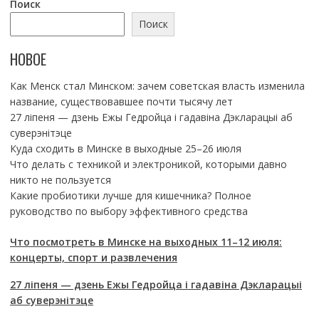
Поиск
Поиск
НОВОЕ
Как Менск стал Минском: зачем советская власть изменила
название, существовавшее почти тысячу лет
27 ліпеня — дзень Ежы Гедройца і гадавіна Дэкларацыі аб
суверэнітэце
Куда сходить в Минске в выходные 25–26 июля
Что делать с техникой и электроникой, которыми давно
никто не пользуется
Какие пробиотики лучше для кишечника? Полное
руководство по выбору эффективного средства
Что посмотреть в Минске на выходных 11–12 июля:
концерты, спорт и развлечения
27 ліпеня — дзень Ежы Гедройца і гадавіна Дэкларацыі
аб суверэнітэце