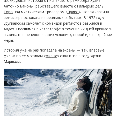
Шокирующая история от испанского режиссера
Хуана
Антонио Байоны
, работавшего вместе с
Гильермо дель
Торо
над мистическим триллером «
Приют
». Новая картина
режиссера основана на реальных событиях. В 1972 году
уругвайский самолет с командой регбистов разбился в
Андах. Спасшимся в катастрофе в течение 72 дней пришлось
выживать в нечеловеческих условиях, порой идя на крайние
меры.
История уже не раз попадала на экраны — так, впервые
фильм по ее мотивам «
Живые
» снял в 1993 году Фрэнк
Маршалл.