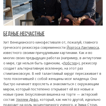
БЕДНЫЕ-НЕСЧАСТНЫЕ
Хит Венецианского кинофестиваля от, пожалуй, главного
греческого режиссера современности
Йоргоса Лантимоса
,
известного своими причудливыми картинами. Как и во
многих своих предыдущих работах (например, в антиутопии
о мире, где нельзя быть одиноким, «
Лобстер
»), режиссер
создает альтернативную вселенную, на этот раз
стимпанковскую. В ней талантливый хирург пересаживает в
тело покончившей с собой женщины мозг младенца. Она
быстро начинает взрослеть и знакомиться с окружающим
миром, который постепенно открывает ей все новые и
новые грани. Безусловная вишенка на торте — актерский
состав:
Уиллем Дефо
, который, как никто другой, идеально
подходит на роль эксцентричного ученого, и
Эмма Стоун
,