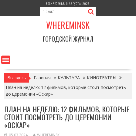
Перейти
ВОСКРЕСЕНЬЕ, 9 АВГУСТА, 2026
к
содержимому
WHEREMINSK
ГОРОДСКОЙ ЖУРНАЛ
Вы здесь
Главная
КУЛЬТУРА
КИНОТЕАТРЫ
План на неделю: 12 фильмов, которые стоит посмотреть
до церемонии «Оскар»
ПЛАН НА НЕДЕЛЮ: 12 ФИЛЬМОВ, КОТОРЫЕ
СТОИТ ПОСМОТРЕТЬ ДО ЦЕРЕМОНИИ
«ОСКАР»
05.03.2024
WHEREMINSK