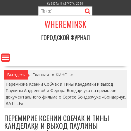
Перейти
СУББОТА, 8 АВГУСТА, 2026
к
содержимому
WHEREMINSK
ГОРОДСКОЙ ЖУРНАЛ
Вы здесь
Главная
КИНО
Перемирие Ксении Собчак и Тины Канделаки и выход
Паулины Андреевой и Федора Бондарчука на премьере
документального фильма о Сергее Бондарчуке «Бондарчук.
BATTLE»
ПЕРЕМИРИЕ КСЕНИИ СОБЧАК И ТИНЫ
КАНДЕЛАКИ И ВЫХОД ПАУЛИНЫ