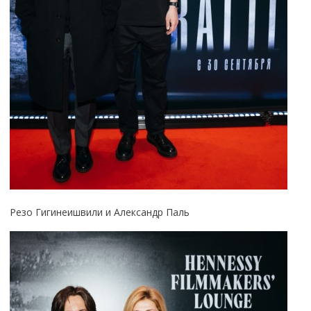
Резо Гигинеишвили и Александр Паль