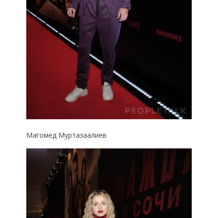
Магомед Муртазаалиев