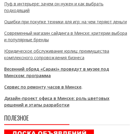
Пуф в интерьере: зачем он нужен и как выбрать
подходящий
Ошибки при покупке техники для игр: на чем теряют деньги
Современный магазин сайдинга в Минске: критерии выбора
и популярные бренды
Юридическое обслуживание юрлиц: преимущества
комплексного сопровождения бизнеса
Весенний обряд «Саракі» проведут в музее под
Минском: программа
Сервис по ремонту часов в Минске
.
Дизайн-проект офиса в Минске: роль цветовых
решений и этапы разработки
ПОЛЕЗНОЕ