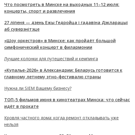
Что посмотреть в Минске на выходных 11–12 июля:
концерты, спорт и развлечения
27 ліпеня — дзень Ежы Гедройца і гадавіна Дэкларацыі
аб суверэнітэце
«Шоу оркестров» в Минске: как пройдёт большой
симфонический концерт в филармонии
Лучшие колонки для путешествий и кемпинга
«Купалье-2026» в Александрии: Беларусь готовится к
главному летнему этно-фестивалю страны
Нужна ли SIEM Вашему бизнесу?
ТОП-5 фильмов июня в кинотеатрах Минска: что сейчас
идёт в прокате
Кровля частного дома: когда ремонт откладывать уже
нельзя