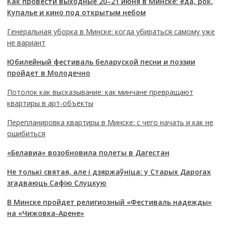
Как провести выходные 20–21 июня в Минске: еда, рок,
Купалье и кино под открытым небом
Генеральная уборка в Минске: когда убираться самому уже
не вариант
Юбилейный фестиваль беларуской песни и поэзии
пройдет в Молодечно
Потолок как высказывание: как минчане превращают
квартиры в арт-объекты
Перепланировка квартиры в Минске: с чего начать и как не
ошибиться
«Белавиа» возобновила полеты в Дагестан
Не толькі святая, але і дзяржаўніца: у Старых Дарогах
згадваюць Сафію Слуцкую
В Минске пройдет религиозный «Фестиваль надежды»
на «Чижовка-Арене»