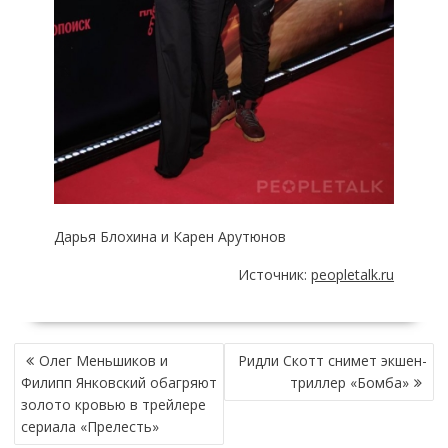
Дарья Блохина и Карен Арутюнов
Источник:
peopletalk.ru
НАВИГАЦИЯ
Олег Меньшиков и
Ридли Скотт снимет экшен-
ПО
Филипп Янковский обагряют
триллер «Бомба»
ЗАПИСЯМ
золото кровью в трейлере
сериала «Прелесть»