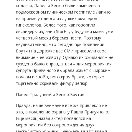
коллеги, Павел и Зепюр были замечены в
подмосковном клиническом госпитале Лапино
на приеме у одного из лучших акушеров-
гинекологов. Более того, как говорили
инсайдеры издания StarHit, у будущей мамы уже
четвертый месяц беременности. Поэтому
неудивительно, что сегодня при появлении
Брутян на дорожке все СМИ приковали свое
внимание к ее животу. Однако их ожиданиям не
суждено было оправдаться – для мероприятия
супруга Прилучного выбрала жакет с широким
поясом и свободного кроя брюки, которые
тщательно скрывали фигуру Зепюр.
Павел Прилучный и Зепюр Брутян
Правда, наше внимание все же привлекло не
это, а появление охраны у Павла Прилучного.
Еще месяц назад актер появлялся на
мероприятии без сопровождения двух
мускулистых мужчин – неужели за это время