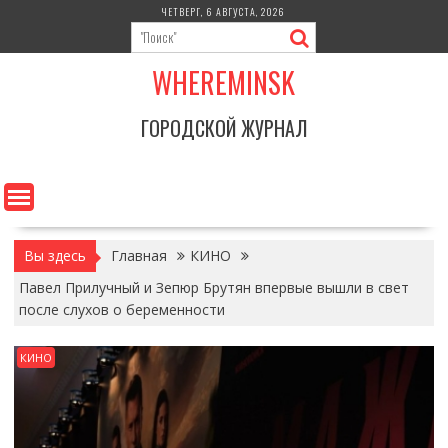
Перейти
ЧЕТВЕРГ, 6 АВГУСТА, 2026
к
содержимому
WHEREMINSK
ГОРОДСКОЙ ЖУРНАЛ
Вы здесь
Главная
КИНО
Павел Прилучный и Зепюр Брутян впервые вышли в свет
после слухов о беременности
КИНО