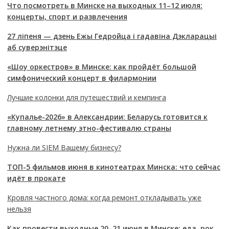
Что посмотреть в Минске на выходных 11–12 июля:
концерты, спорт и развлечения
27 ліпеня — дзень Ежы Гедройца і гадавіна Дэкларацыі
аб суверэнітэце
«Шоу оркестров» в Минске: как пройдёт большой
симфонический концерт в филармонии
Лучшие колонки для путешествий и кемпинга
«Купалье-2026» в Александрии: Беларусь готовится к
главному летнему этно-фестивалю страны
Нужна ли SIEM Вашему бизнесу?
ТОП-5 фильмов июня в кинотеатрах Минска: что сейчас
идёт в прокате
Кровля частного дома: когда ремонт откладывать уже
нельзя
Как провести выходные 20–21 июня в Минске: еда, рок,