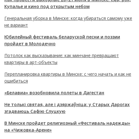
Купалье и кино под открытым небом
Генеральная уборка в Минске: когда убираться самому уже
не вариант
Юбилейный фестиваль беларуской песни и поэзии
пройдет в Молодечно
Потолок как высказывание: как минчане превращают
квартиры в арт-объекты
Перепланировка квартиры в Минске: с чего начать и как не
ошибиться
«Белавиа» возобновила полеты в Дагестан
Не толькі святая, але і дзяржаўніца: у Старых Дарогах
згадваюць Сафію Слуцкую
В Минске пройдет религиозный «Фестиваль надежды»
на «Чижовка-Арене»