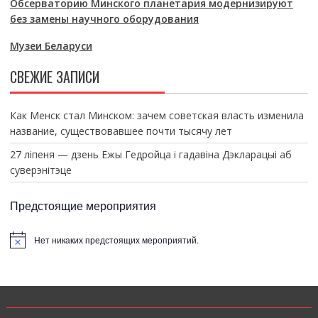
Обсерваторию Минского планетария модернизируют
без замены научного оборудования
Музеи Беларуси
СВЕЖИЕ ЗАПИСИ
Как Менск стал Минском: зачем советская власть изменила
название, существовавшее почти тысячу лет
27 ліпеня — дзень Ежы Гедройца і гадавіна Дэкларацыі аб
суверэнітэце
Предстоящие мероприятия
Нет никаких предстоящих мероприятий.
З
а
м
е
т
к
а