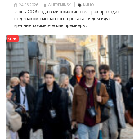
24.06.2026
WHEREMINSK
КИНО
Июнь 2026 года в минских кинотеатрах проходит
под знаком смешанного проката: рядом идут
крупные коммерческие премьеры,...
КИНО