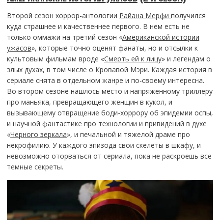
Второй сезон хоррор-антологии
Райана Мерфи
получился
куда страшнее и качественнее первого. В нем есть не
только оммажи на третий сезон «
Американской истории
ужасов
», которые точно оценят фанаты, но и отсылки к
культовым фильмам вроде «
Смерть ей к лицу
» и легендам о
злых духах, в том числе о Кровавой Мэри. Каждая история в
сериале снята в отдельном жанре и по-своему интересна.
Во втором сезоне нашлось место и напряженному триллеру
про маньяка, превращающего женщин в кукол, и
вызывающему отвращение боди-хоррору об эпидемии оспы,
и научной фантастике про технологии и привидений в духе
«
Черного зеркала
», и печальной и тяжелой драме про
некрофилию. У каждого эпизода свои скелеты в шкафу, и
невозможно оторваться от сериала, пока не раскроешь все
темные секреты.