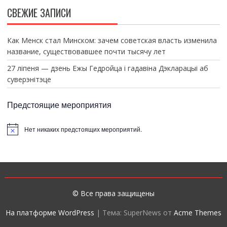
СВЕЖИЕ ЗАПИСИ
Как Менск стал Минском: зачем советская власть изменила
название, существовавшее почти тысячу лет
27 ліпеня — дзень Ежы Гедройца і гадавіна Дэкларацыі аб
суверэнітэце
Предстоящие мероприятия
Нет никаких предстоящих мероприятий.
З
а
м
е
т
к
а
© Все права защищены
На платформе WordPress
|
Тема: SuperNews от
Acme Themes