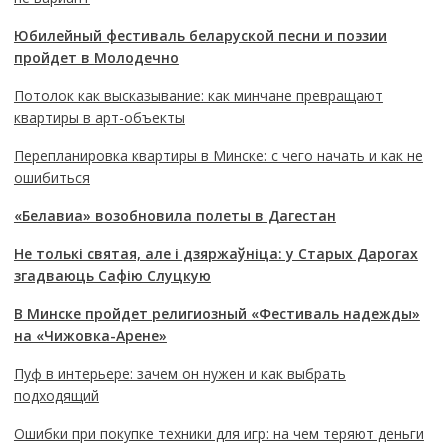
Юбилейный фестиваль беларуской песни и поэзии
пройдет в Молодечно
Потолок как высказывание: как минчане превращают
квартиры в арт-объекты
Перепланировка квартиры в Минске: с чего начать и как не
ошибиться
«Белавиа» возобновила полеты в Дагестан
Не толькі святая, але і дзяржаўніца: у Старых Дарогах
згадваюць Сафію Слуцкую
В Минске пройдет религиозный «Фестиваль надежды»
на «Чижовка-Арене»
Пуф в интерьере: зачем он нужен и как выбрать
подходящий
Ошибки при покупке техники для игр: на чем теряют деньги