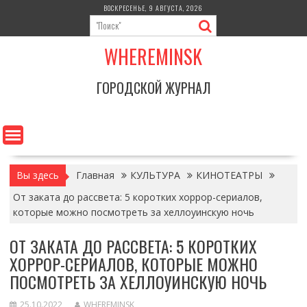
Перейти
ВОСКРЕСЕНЬЕ, 9 АВГУСТА, 2026
к
содержимому
WHEREMINSK
ГОРОДСКОЙ ЖУРНАЛ
Вы здесь
Главная
КУЛЬТУРА
КИНОТЕАТРЫ
От заката до рассвета: 5 коротких хоррор-сериалов,
которые можно посмотреть за хеллоуинскую ночь
ОТ ЗАКАТА ДО РАССВЕТА: 5 КОРОТКИХ
ХОРРОР-СЕРИАЛОВ, КОТОРЫЕ МОЖНО
ПОСМОТРЕТЬ ЗА ХЕЛЛОУИНСКУЮ НОЧЬ
25.10.2022
WHEREMINSK