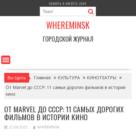
Перейти
СУББОТА, 8 АВГУСТА, 2026
к
содержимому
WHEREMINSK
ГОРОДСКОЙ ЖУРНАЛ
Вы здесь
Главная
КУЛЬТУРА
КИНОТЕАТРЫ
От Marvel до СССР: 11 самых дорогих фильмов в истории
кино
ОТ MARVEL ДО СССР: 11 САМЫХ ДОРОГИХ
ФИЛЬМОВ В ИСТОРИИ КИНО
22.09.2022
WHEREMINSK