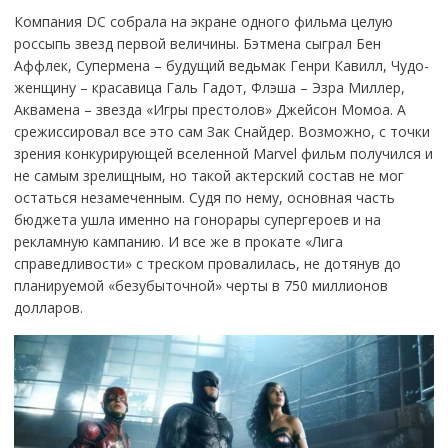
Компания DC собрала на экране одного фильма целую
россыпь звезд первой величины. Бэтмена сыграл Бен
Аффлек, Супермена – будущий ведьмак Генри Кавилл, Чудо-
женщину – красавица Галь Гадот, Флэша – Эзра Миллер,
Аквамена – звезда «Игры престолов» Джейсон Момоа. А
срежиссировал все это сам Зак Снайдер. Возможно, с точки
зрения конкурирующей вселенной Marvel фильм получился и
не самым зрелищным, но такой актерский состав не мог
остаться незамеченным. Судя по нему, основная часть
бюджета ушла именно на гонорары супергероев и на
рекламную кампанию. И все же в прокате «Лига
справедливости» с треском провалилась, не дотянув до
планируемой «безубыточной» черты в 750 миллионов
долларов.