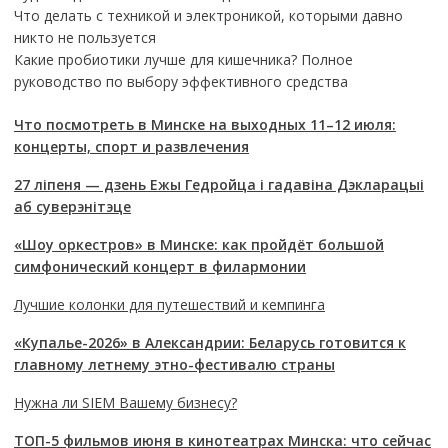
Что делать с техникой и электроникой, которыми давно
никто не пользуется
Какие пробиотики лучше для кишечника? Полное
руководство по выбору эффективного средства
Что посмотреть в Минске на выходных 11–12 июля:
концерты, спорт и развлечения
27 ліпеня — дзень Ежы Гедройца і гадавіна Дэкларацыі
аб суверэнітэце
«Шоу оркестров» в Минске: как пройдёт большой
симфонический концерт в филармонии
Лучшие колонки для путешествий и кемпинга
«Купалье-2026» в Александрии: Беларусь готовится к
главному летнему этно-фестивалю страны
Нужна ли SIEM Вашему бизнесу?
ТОП-5 фильмов июня в кинотеатрах Минска: что сейчас