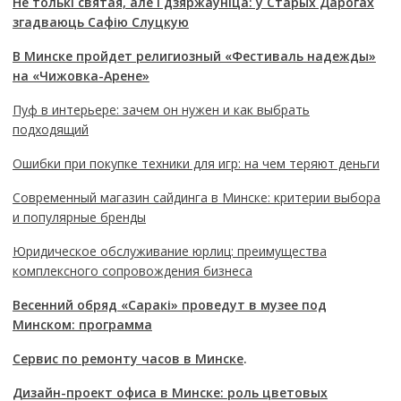
Не толькі святая, але і дзяржаўніца: у Старых Дарогах
згадваюць Сафію Слуцкую
В Минске пройдет религиозный «Фестиваль надежды»
на «Чижовка-Арене»
Пуф в интерьере: зачем он нужен и как выбрать
подходящий
Ошибки при покупке техники для игр: на чем теряют деньги
Современный магазин сайдинга в Минске: критерии выбора
и популярные бренды
Юридическое обслуживание юрлиц: преимущества
комплексного сопровождения бизнеса
Весенний обряд «Саракі» проведут в музее под
Минском: программа
Сервис по ремонту часов в Минске
.
Дизайн-проект офиса в Минске: роль цветовых