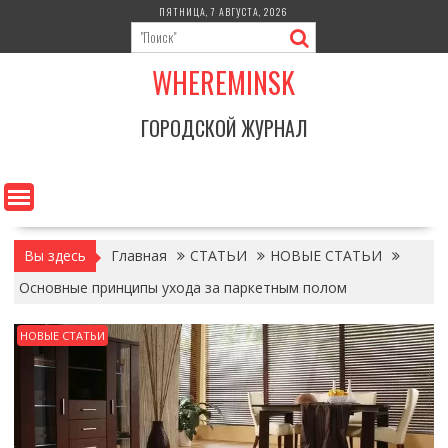
Перейти
ПЯТНИЦА, 7 АВГУСТА, 2026
к
содержимому
WHEREMINSK
ГОРОДСКОЙ ЖУРНАЛ
Вы здесь
Главная
СТАТЬИ
НОВЫЕ СТАТЬИ
Основные принципы ухода за паркетным полом
НОВЫЕ СТАТЬИ