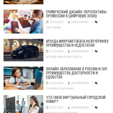
ГРАФИЧЕСКИЙ ДИЗАЙН: ПЕРСПЕКТИВЫ
ПРОФЕССИИ В ЦИФРОВУЮ ЭПОХУ
30.05.2025
WHEREMINSK
ОБУЧЕНИЕ
АРЕНДА МИКРОАВТОБУСА НА ВЕЧЕРИНКУ:
ПРЕИМУЩЕСТВА И НЕДОСТАТКИ
21.05.2024
WHEREMINSK
АРЕНДА МИКРОАВТОБУСА
ОНЛАЙН-ОБРАЗОВАНИЕ В РОССИИ И СНГ:
ПРЕИМУЩЕСТВА ДОСТУПНОСТИ И
УДОБСТВА
20.03.2024
WHEREMINSK
ОНЛАЙН-ОБУЧЕНИЕ
ЧТО ТАКОЕ ВИРТУАЛЬНЫЙ ГОРОДСКОЙ
НОМЕР?
18.03.2024
WHEREMINSK
ВИРТУАЛЬНЫЙ НОМЕР