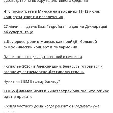
руководство по выбору эффективного средства
Что посмотреть в Минске на выходных 11–12 июля:
концерты, спорт и развлечения
27 ліпеня — дзень Ежы Гедройца і гадавіна Дэкларацыі
аб суверэнітэце
«Шоу оркестров» в Минске: как пройдёт большой
симфонический концерт в филармонии
Лучшие колонки для путешествий и кемпинга
«Купалье-2026» в Александрии: Беларусь готовится к
главному летнему этно-фестивалю страны
Нужна ли SIEM Вашему бизнесу?
ТОП-5 фильмов июня в кинотеатрах Минска: что сейчас
идёт в прокате
Кровля частного дома: когда ремонт откладывать уже
нельзя