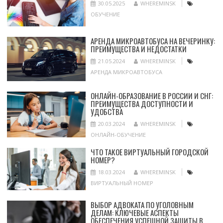
30.05.2025
WHEREMINSK
ОБУЧЕНИЕ
АРЕНДА МИКРОАВТОБУСА НА ВЕЧЕРИНКУ:
ПРЕИМУЩЕСТВА И НЕДОСТАТКИ
21.05.2024
WHEREMINSK
АРЕНДА МИКРОАВТОБУСА
ОНЛАЙН-ОБРАЗОВАНИЕ В РОССИИ И СНГ:
ПРЕИМУЩЕСТВА ДОСТУПНОСТИ И
УДОБСТВА
20.03.2024
WHEREMINSK
ОНЛАЙН-ОБУЧЕНИЕ
ЧТО ТАКОЕ ВИРТУАЛЬНЫЙ ГОРОДСКОЙ
НОМЕР?
18.03.2024
WHEREMINSK
ВИРТУАЛЬНЫЙ НОМЕР
ВЫБОР АДВОКАТА ПО УГОЛОВНЫМ
ДЕЛАМ: КЛЮЧЕВЫЕ АСПЕКТЫ
ОБЕСПЕЧЕНИЯ УСПЕШНОЙ ЗАЩИТЫ В