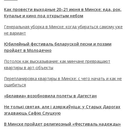
Как провести выходные 20–21 июня в Минске: еда, рок,
Купалье и кино под открытым небом
Генеральная уборка в Минске: когда убираться самому уже
не вариант
Юбилейный фестиваль беларуской песни и поэзии
пройдет в Молодечно
Потолок как высказывание: как минчане превращают
квартиры в арт-объекты
Перепланировка квартиры в Минске: с чего начать и как не
ошибиться
«Белавиа» возобновила полеты в Дагестан
Не толькі святая, але і дзяржаўніца: у Старых Дарогах
згадваюць Сафію Слуцкую
В Минске пройдет религиозный «Фестиваль надежды»