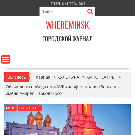
Перейти
ЧЕТВЕРГ, 6 АВГУСТА, 2026
к
содержимому
WHEREMINSK
ГОРОДСКОЙ ЖУРНАЛ
Вы здесь
Главная
КУЛЬТУРА
КИНОТЕАТРЫ
Объявлены победители XVII кинофестиваля «Зеркало»
имени Андрея Тарковского
КИНО
КИНОТЕАТРЫ