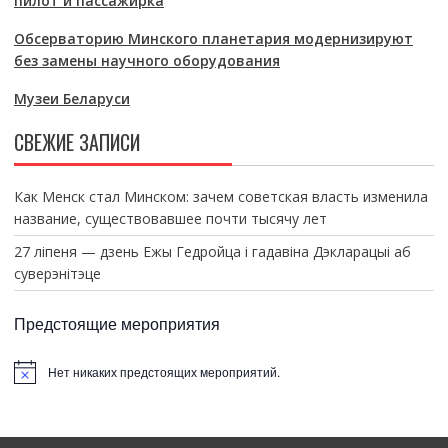
пилот и пассажирка
Обсерваторию Минского планетария модернизируют
без замены научного оборудования
Музеи Беларуси
СВЕЖИЕ ЗАПИСИ
Как Менск стал Минском: зачем советская власть изменила
название, существовавшее почти тысячу лет
27 ліпеня — дзень Ежы Гедройца і гадавіна Дэкларацыі аб
суверэнітэце
Предстоящие мероприятия
Нет никаких предстоящих мероприятий.
З
а
м
е
т