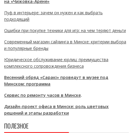
на «Чижовка-Арене»
Пуф в интерьере: зачем он нужен и как выбрать
подходящий
Ошибки при покупке техники для игр: на чем теряют деньги
Современный магазин сайдинга в Минске: критерии выбора
и популярные бренды
Юридическое обслуживание юрлиц: преимущества
комплексного сопровождения бизнеса
Весенний обряд «Саракі» проведут в музее под
Минском: программа
Сервис по ремонту часов в Минске
.
Дизайн-проект офиса в Минске: роль цветовых
решений и этапы разработки
ПОЛЕЗНОЕ