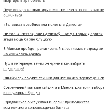
квартиры в арт-объекты
Перепланировка квартиры в Минске: с чего начать и как не
ошибиться
«Белавиа» возобновила полеты в Дагестан
Не толькі святая, але і дзяржаўніца: у Старых Дарогах
згадваюць Сафію Слуцкую
В Минске пройдет религиозный «Фестиваль надежды»
на «Чижовка-Арене»
Пуф в интерьере: зачем он нужен и как выбрать
подходящий
Ошибки при покупке техники для игр: на чем теряют деньги
Современный магазин сайдинга в Минске: критерии выбора
и популярные бренды
Юридическое обслуживание юрлиц: преимущества
комплексного сопровождения бизнеса