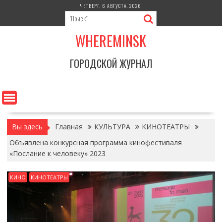
Перейти
ЧЕТВЕРГ, 6 АВГУСТА, 2026
к
содержимому
WHEREMINSK
ГОРОДСКОЙ ЖУРНАЛ
Вы здесь
Главная
КУЛЬТУРА
КИНОТЕАТРЫ
Объявлена конкурсная программа кинофестиваля
«Послание к человеку» 2023
КИНО
КИНОТЕАТРЫ