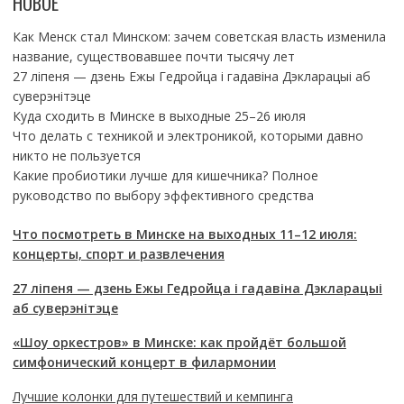
НОВОЕ
Как Менск стал Минском: зачем советская власть изменила
название, существовавшее почти тысячу лет
27 ліпеня — дзень Ежы Гедройца і гадавіна Дэкларацыі аб
суверэнітэце
Куда сходить в Минске в выходные 25–26 июля
Что делать с техникой и электроникой, которыми давно
никто не пользуется
Какие пробиотики лучше для кишечника? Полное
руководство по выбору эффективного средства
Что посмотреть в Минске на выходных 11–12 июля:
концерты, спорт и развлечения
27 ліпеня — дзень Ежы Гедройца і гадавіна Дэкларацыі
аб суверэнітэце
«Шоу оркестров» в Минске: как пройдёт большой
симфонический концерт в филармонии
Лучшие колонки для путешествий и кемпинга