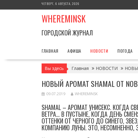
Перейти
ЧЕТВЕРГ, 6 АВГУСТА, 2026
к
WHEREMINSK
содержимому
ГОРОДСКОЙ ЖУРНАЛ
ГЛАВНАЯ
АФИША
НОВОСТИ
ПОГОДА
Вы здесь
Главная
НОВОСТИ
НОВЫЙ
НОВЫЙ АРОМАТ SHAMAL ОТ NOBI
09.07.2019
WHEREMINSK
SHAMAL – АРОМАТ УНИСЕКС. КОГДА С
ВЕТРА… В ПУСТЫНЕ, КОГДА ДЕНЬ СМЕ
ОТТЕНКИ ОТ ЧЕРНОГО ДО СИНЕГО, ЗВ
КОМПАНИЮ ЛУНЫ. ЭТО, НЕСОМНЕННО, 