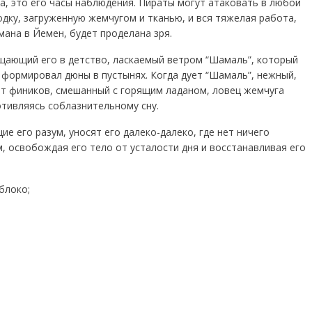
, это его часы наблюдения. Пираты могут атаковать в любой
одку, загруженную жемчугом и тканью, и вся тяжелая работа,
мана в Йемен, будет проделана зря.
ащающий его в детство, ласкаемый ветром “Шамаль”, который
 формировал дюны в пустынях. Когда дует “Шамаль”, нежный,
ат фиников, смешанный с горящим ладаном, ловец жемчуга
тивляясь соблазнительному сну.
е его разум, уносят его далеко-далеко, где нет ничего
, освобождая его тело от усталости дня и восстанавливая его
блоко;