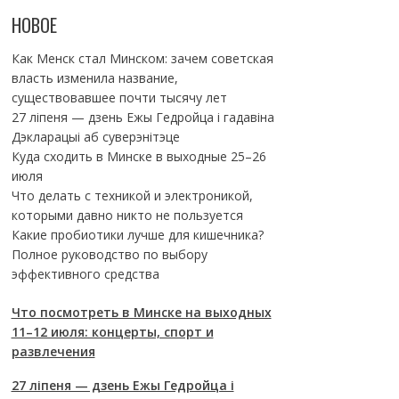
НОВОЕ
Как Менск стал Минском: зачем советская
власть изменила название,
существовавшее почти тысячу лет
27 ліпеня — дзень Ежы Гедройца і гадавіна
Дэкларацыі аб суверэнітэце
Куда сходить в Минске в выходные 25–26
июля
Что делать с техникой и электроникой,
которыми давно никто не пользуется
Какие пробиотики лучше для кишечника?
Полное руководство по выбору
эффективного средства
Что посмотреть в Минске на выходных
11–12 июля: концерты, спорт и
развлечения
27 ліпеня — дзень Ежы Гедройца і