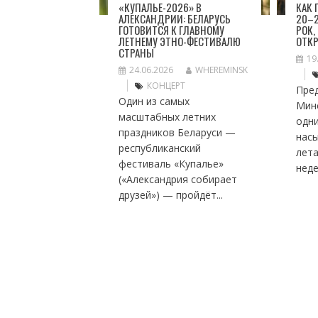
«КУПАЛЬЕ-2026» В
КАК
АЛЕКСАНДРИИ: БЕЛАРУСЬ
20–2
ГОТОВИТСЯ К ГЛАВНОМУ
РОК,
ЛЕТНЕМУ ЭТНО-ФЕСТИВАЛЮ
ОТК
СТРАНЫ
19
24.06.2026
WHEREMINSK
КОНЦЕРТ
Пре
Один из самых
Мин
масштабных летних
одн
праздников Беларуси —
нас
республиканский
лет
фестиваль «Купалье»
неде
(«Александрия собирает
друзей») — пройдёт...