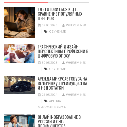
ГДЕ ГОТОВИТЬСЯ К ЦТ:
СРАВНЕНИЕ ПОПУЛЯРНЫХ
ЦЕНТРОВ
09.03.2026
WHEREMINSK
ОБУЧЕНИЕ
ГРАФИЧЕСКИЙ ДИЗАЙН:
ПЕРСПЕКТИВЫ ПРОФЕССИИ В
ЦИФРОВУЮ ЭПОХУ
30.05.2025
WHEREMINSK
ОБУЧЕНИЕ
АРЕНДА МИКРОАВТОБУСА НА
ВЕЧЕРИНКУ: ПРЕИМУЩЕСТВА
И НЕДОСТАТКИ
21.05.2024
WHEREMINSK
АРЕНДА
МИКРОАВТОБУСА
ОНЛАЙН-ОБРАЗОВАНИЕ В
РОССИИ И СНГ:
ПРЕИМУЩЕСТВА