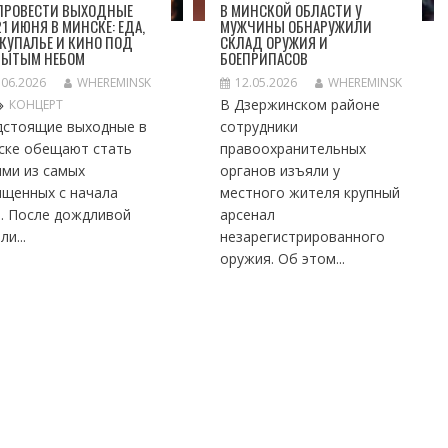
 ПРОВЕСТИ ВЫХОДНЫЕ
В МИНСКОЙ ОБЛАСТИ У
1 ИЮНЯ В МИНСКЕ: ЕДА,
МУЖЧИНЫ ОБНАРУЖИЛИ
 КУПАЛЬЕ И КИНО ПОД
СКЛАД ОРУЖИЯ И
РЫТЫМ НЕБОМ
БОЕПРИПАСОВ
.06.2026
WHEREMINSK
12.05.2026
WHEREMINSK
В Дзержинском районе
КОНЦЕРТ
дстоящие выходные в
сотрудники
ске обещают стать
правоохранительных
ими из самых
органов изъяли у
ыщенных с начала
местного жителя крупный
а. После дождливой
арсенал
ли...
незарегистрированного
оружия. Об этом...