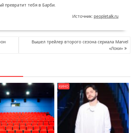
ый превратит тебя в Барби.
Источник:
peopletalk.ru
зон
Вышел трейлер второго сезона сериала Marvel
«Локи»
КИНО