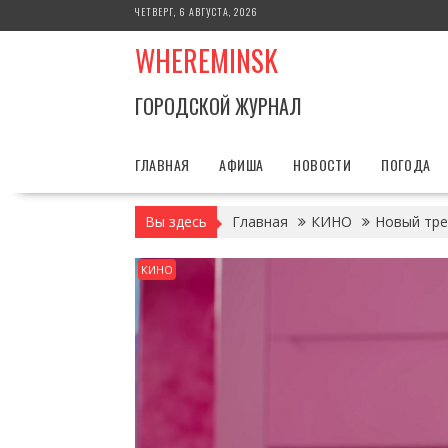
Перейти
ЧЕТВЕРГ, 6 АВГУСТА, 2026
к
WHEREMINSK
содержимому
ГОРОДСКОЙ ЖУРНАЛ
ГЛАВНАЯ
АФИША
НОВОСТИ
ПОГОДА
Вы здесь
Главная
КИНО
Новый тре
КИНО