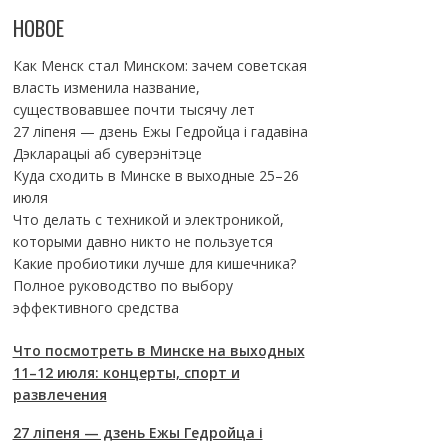
НОВОЕ
Как Менск стал Минском: зачем советская
власть изменила название,
существовавшее почти тысячу лет
27 ліпеня — дзень Ежы Гедройца і гадавіна
Дэкларацыі аб суверэнітэце
Куда сходить в Минске в выходные 25–26
июля
Что делать с техникой и электроникой,
которыми давно никто не пользуется
Какие пробиотики лучше для кишечника?
Полное руководство по выбору
эффективного средства
Что посмотреть в Минске на выходных
11–12 июля: концерты, спорт и
развлечения
27 ліпеня — дзень Ежы Гедройца і