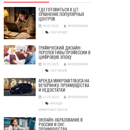
ГДЕ ГОТОВИТЬСЯ К ЦТ:
СРАВНЕНИЕ ПОПУЛЯРНЫХ
ЦЕНТРОВ
09.03.2026
WHEREMINSK
ОБУЧЕНИЕ
ГРАФИЧЕСКИЙ ДИЗАЙН:
ПЕРСПЕКТИВЫ ПРОФЕССИИ В
ЦИФРОВУЮ ЭПОХУ
30.05.2025
WHEREMINSK
ОБУЧЕНИЕ
АРЕНДА МИКРОАВТОБУСА НА
ВЕЧЕРИНКУ: ПРЕИМУЩЕСТВА
И НЕДОСТАТКИ
21.05.2024
WHEREMINSK
АРЕНДА
МИКРОАВТОБУСА
ОНЛАЙН-ОБРАЗОВАНИЕ В
РОССИИ И СНГ:
ПРЕИМУЩЕСТВА