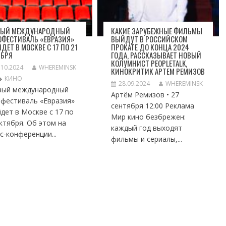
ВЫЙ МЕЖДУНАРОДНЫЙ
КАКИЕ ЗАРУБЕЖНЫЕ ФИЛЬМЫ
ОФЕСТИВАЛЬ «ЕВРАЗИЯ»
ВЫЙДУТ В РОССИЙСКОМ
ДЕТ В МОСКВЕ С 17 ПО 21
ПРОКАТЕ ДО КОНЦА 2024
ЯБРЯ
ГОДА, РАССКАЗЫВАЕТ НОВЫЙ
КОЛУМНИСТ PEOPLETALK,
.10.2024
WHEREMINSK
КИНОКРИТИК АРТЕМ РЕМИЗОВ
КИНО
28.09.2024
WHEREMINSK
вый международный
Артём Ремизов • 27
офестиваль «Евразия»
сентября 12:00 Реклама
дет в Москве с 17 по
Мир кино безбрежен:
ктября. Об этом на
каждый год выходят
с-конференции...
фильмы и сериалы,...