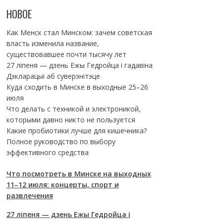
НОВОЕ
Как Менск стал Минском: зачем советская
власть изменила название,
существовавшее почти тысячу лет
27 ліпеня — дзень Ежы Гедройца і гадавіна
Дэкларацыі аб суверэнітэце
Куда сходить в Минске в выходные 25–26
июля
Что делать с техникой и электроникой,
которыми давно никто не пользуется
Какие пробиотики лучше для кишечника?
Полное руководство по выбору
эффективного средства
Что посмотреть в Минске на выходных
11–12 июля: концерты, спорт и
развлечения
27 ліпеня — дзень Ежы Гедройца і