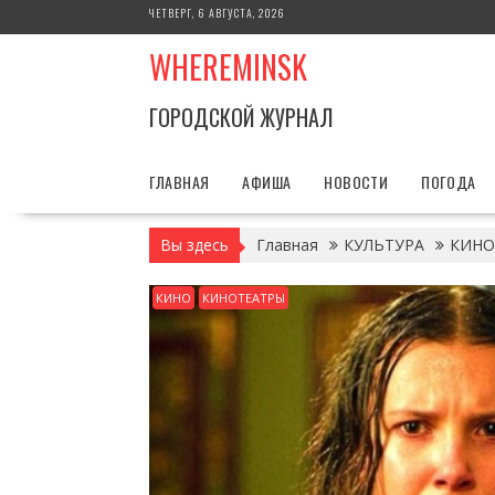
Перейти
ЧЕТВЕРГ, 6 АВГУСТА, 2026
к
WHEREMINSK
содержимому
ГОРОДСКОЙ ЖУРНАЛ
ГЛАВНАЯ
АФИША
НОВОСТИ
ПОГОДА
Вы здесь
Главная
КУЛЬТУРА
КИНО
КИНО
КИНОТЕАТРЫ