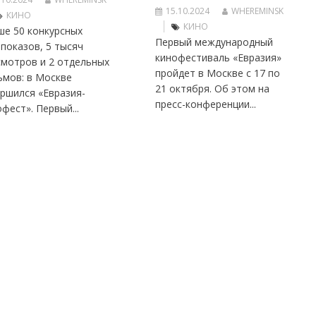
15.10.2024
WHEREMINSK
КИНО
КИНО
ше 50 конкурсных
Первый международный
показов, 5 тысяч
кинофестиваль «Евразия»
смотров и 2 отдельных
пройдет в Москве с 17 по
ьмов: в Москве
21 октября. Об этом на
ршился «Евразия-
пресс-конференции...
фест». Первый...