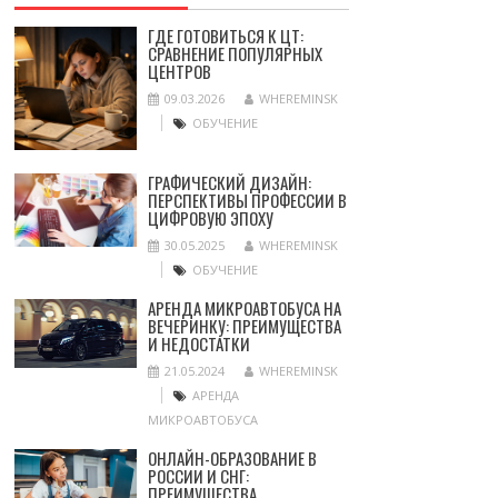
ГДЕ ГОТОВИТЬСЯ К ЦТ:
СРАВНЕНИЕ ПОПУЛЯРНЫХ
ЦЕНТРОВ
09.03.2026
WHEREMINSK
ОБУЧЕНИЕ
ГРАФИЧЕСКИЙ ДИЗАЙН:
ПЕРСПЕКТИВЫ ПРОФЕССИИ В
ЦИФРОВУЮ ЭПОХУ
30.05.2025
WHEREMINSK
ОБУЧЕНИЕ
АРЕНДА МИКРОАВТОБУСА НА
ВЕЧЕРИНКУ: ПРЕИМУЩЕСТВА
И НЕДОСТАТКИ
21.05.2024
WHEREMINSK
АРЕНДА
МИКРОАВТОБУСА
ОНЛАЙН-ОБРАЗОВАНИЕ В
РОССИИ И СНГ:
ПРЕИМУЩЕСТВА