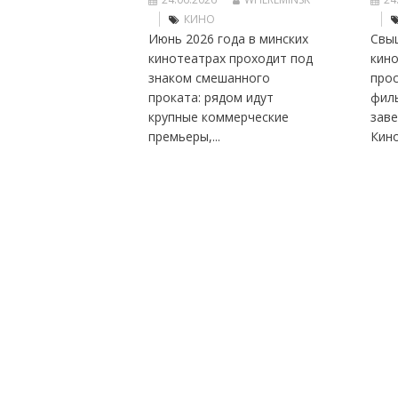
КИНО
Июнь 2026 года в минских
Свы
кинотеатрах проходит под
кино
знаком смешанного
про
проката: рядом идут
фил
крупные коммерческие
заве
премьеры,...
Кино