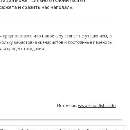
птация может сильно отклониться от
сюжета и сразить нас наповал».
» предполагают, что новое шоу станет не утешением, а
кольку забастовка сценаристов и постоянные переносы
ули процесс ожидания.
Источник:
www.kinoafisha.info