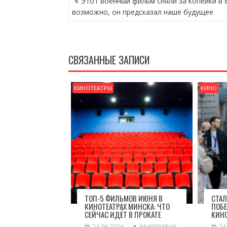
Этот военный фильм сняли за копейки в 8
ПО
возможно, он предсказал наше будущее
ЗАПИСЯМ
СВЯЗАННЫЕ ЗАПИСИ
КИНОТЕАТРЫ
КИНО
ТОП-5 ФИЛЬМОВ ИЮНЯ В
СТАЛ
КИНОТЕАТРАХ МИНСКА: ЧТО
ПОБЕ
СЕЙЧАС ИДЁТ В ПРОКАТЕ
КИН
24.06.2026
WHEREMINSK
24