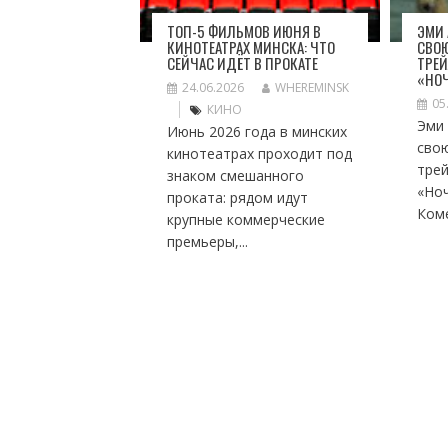
ТОП-5 ФИЛЬМОВ ИЮНЯ В
ЭМИ
КИНОТЕАТРАХ МИНСКА: ЧТО
СВО
СЕЙЧАС ИДЁТ В ПРОКАТЕ
ТРЕЙ
«НОЧ
24.06.2026
WHEREMINSK
05
КИНО
Эми
Июнь 2026 года в минских
сво
кинотеатрах проходит под
тре
знаком смешанного
«Но
проката: рядом идут
Коме
крупные коммерческие
премьеры,...