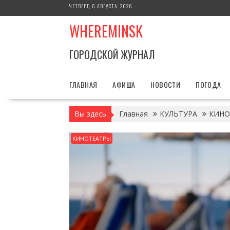
Перейти
ЧЕТВЕРГ, 6 АВГУСТА, 2026
к
WHEREMINSK
содержимому
ГОРОДСКОЙ ЖУРНАЛ
ГЛАВНАЯ
АФИША
НОВОСТИ
ПОГОДА
Вы здесь
Главная
КУЛЬТУРА
КИНО
КИНОТЕАТРЫ