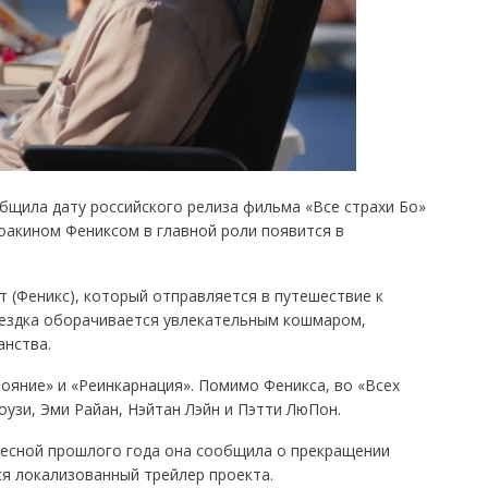
бщила дату российского релиза фильма «Все страхи Бо»
Хоакином Фениксом в главной роли появится в
т (Феникс), который отправляется в путешествие к
оездка оборачивается увлекательным кошмаром,
анства.
ояние» и «Реинкарнация». Помимо Феникса, во «Всех
оузи, Эми Райан, Нэйтан Лэйн и Пэтти ЛюПон.
есной прошлого года она сообщила о прекращении
ся локализованный трейлер проекта.