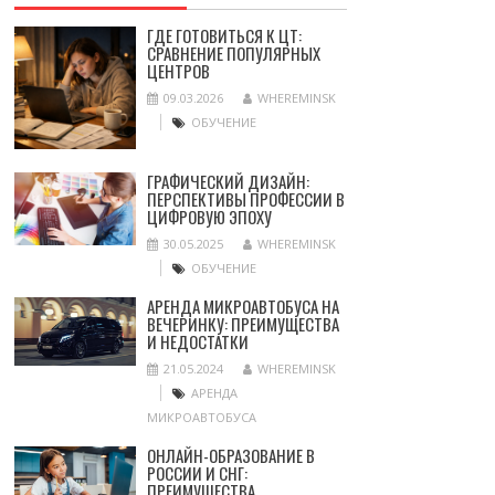
ГДЕ ГОТОВИТЬСЯ К ЦТ:
СРАВНЕНИЕ ПОПУЛЯРНЫХ
ЦЕНТРОВ
09.03.2026
WHEREMINSK
ОБУЧЕНИЕ
ГРАФИЧЕСКИЙ ДИЗАЙН:
ПЕРСПЕКТИВЫ ПРОФЕССИИ В
ЦИФРОВУЮ ЭПОХУ
30.05.2025
WHEREMINSK
ОБУЧЕНИЕ
АРЕНДА МИКРОАВТОБУСА НА
ВЕЧЕРИНКУ: ПРЕИМУЩЕСТВА
И НЕДОСТАТКИ
21.05.2024
WHEREMINSK
АРЕНДА
МИКРОАВТОБУСА
ОНЛАЙН-ОБРАЗОВАНИЕ В
РОССИИ И СНГ:
ПРЕИМУЩЕСТВА