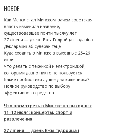
НОВОЕ
Как Менск стал Минском: зачем советская
власть изменила название,
существовавшее почти тысячу лет
27 ліпеня — дзень Ежы Гедройца і гадавіна
Дэкларацыі аб суверэнітэце
Куда сходить в Минске в выходные 25–26
июля
Что делать с техникой и электроникой,
которыми давно никто не пользуется
Какие пробиотики лучше для кишечника?
Полное руководство по выбору
эффективного средства
Что посмотреть в Минске на выходных
11–12 июля: концерты, спорт и
развлечения
27 ліпеня — дзень Ежы Гедройца і