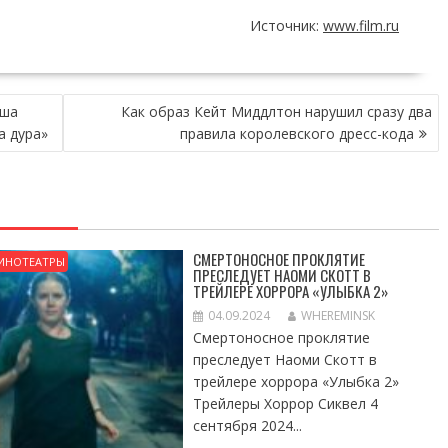
Источник:
www.film.ru
иша
Как образ Кейт Миддлтон нарушил сразу два
а дура»
правила королевского дресс-кода
СМЕРТОНОСНОЕ ПРОКЛЯТИЕ
ИНОТЕАТРЫ
ПРЕСЛЕДУЕТ НАОМИ СКОТТ В
ТРЕЙЛЕРЕ ХОРРОРА «УЛЫБКА 2»
04.09.2024
WHEREMINSK
Смертоносное проклятие
преследует Наоми Скотт в
трейлере хоррора «Улыбка 2»
Трейлеры Хоррор Сиквел 4
сентября 2024...