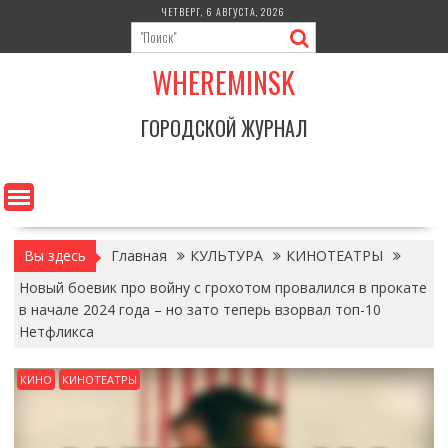
Перейти
ЧЕТВЕРГ, 6 АВГУСТА, 2026
к
содержимому
WHEREMINSK
ГОРОДСКОЙ ЖУРНАЛ
Вы здесь
Главная
КУЛЬТУРА
КИНОТЕАТРЫ
Новый боевик про войну с грохотом провалился в прокате
в начале 2024 года – но зато теперь взорвал топ-10
Нетфликса
КИНО
КИНОТЕАТРЫ