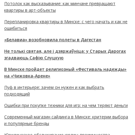
Потолок как высказывание: как минчане превращают
квартиры в арт-объекты
Перепланировка квартиры в Минске: с чего начать и как не
ошибиться
«Белавиа» возобновила полеты в Дагестан
Не толькі святая, але і дзяржаўніца: у Старых Дарогах
згадваюць Сафію Слуцкую
В Минске пройдет религиозный «Фестиваль надежды»
на «Чижовка-Арене»
Пуф в интерьере: зачем он нужен и как выбрать
подходящий
Ошибки при покупке техники для игр: на чем теряют деньги
Современный магазин сайдинга в Минске: критерии выбора
и популярные бренды
Юридическое обслуживание юрлиц: преимущества