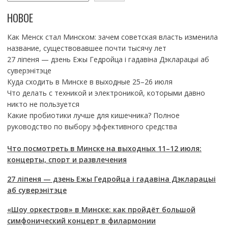
НОВОЕ
Как Менск стал Минском: зачем советская власть изменила
название, существовавшее почти тысячу лет
27 ліпеня — дзень Ежы Гедройца і гадавіна Дэкларацыі аб
суверэнітэце
Куда сходить в Минске в выходные 25–26 июля
Что делать с техникой и электроникой, которыми давно
никто не пользуется
Какие пробиотики лучше для кишечника? Полное
руководство по выбору эффективного средства
Что посмотреть в Минске на выходных 11–12 июля:
концерты, спорт и развлечения
27 ліпеня — дзень Ежы Гедройца і гадавіна Дэкларацыі
аб суверэнітэце
«Шоу оркестров» в Минске: как пройдёт большой
симфонический концерт в филармонии