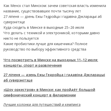
Как Менск стал Минском: зачем советская власть изменила
название, существовавшее почти тысячу лет
27 ліпеня — дзень Ежы Гедройца і гадавіна Дэкларацыі аб
суверэнітэце
Куда сходить в Минске в выходные 25–26 июля
Что делать с техникой и электроникой, которыми давно
никто не пользуется
Какие пробиотики лучше для кишечника? Полное
руководство по выбору эффективного средства
Что посмотреть в Минске на выходных 11–12 июля:
концерты, спорт и развлечения
27 ліпеня — дзень Ежы Гедройца і гадавіна Дэкларацыі
аб суверэнітэце
«Шоу оркестров» в Минске: как пройдёт большой
симфонический концерт в филармонии
Лучшие колонки для путешествий и кемпинга