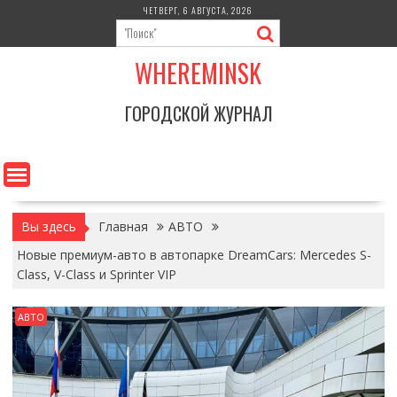
Перейти
ЧЕТВЕРГ, 6 АВГУСТА, 2026
к
содержимому
WHEREMINSK
ГОРОДСКОЙ ЖУРНАЛ
Вы здесь
Главная
АВТО
Новые премиум-авто в автопарке DreamCars: Mercedes S-
Class, V-Class и Sprinter VIP
АВТО