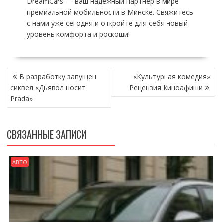
DreamCars — ваш надежный партнер в мире
премиальной мобильности в Минске. Свяжитесь
с нами уже сегодня и откройте для себя новый
уровень комфорта и роскоши!
НАВИГАЦИЯ
В разработку запущен
«Культурная комедия»:
ПО
сиквел «Дьявол носит
Рецензия Киноафиши
ЗАПИСЯМ
Prada»
СВЯЗАННЫЕ ЗАПИСИ
АВТО