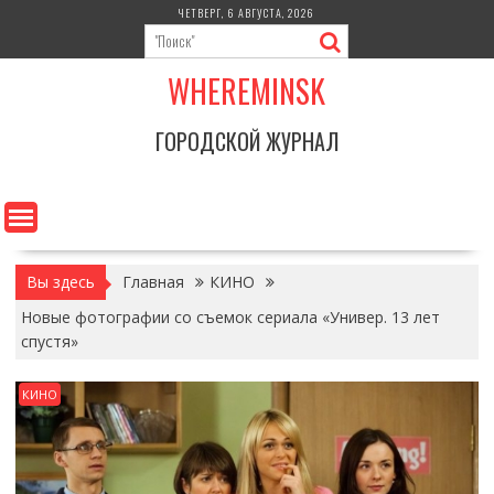
Перейти
ЧЕТВЕРГ, 6 АВГУСТА, 2026
к
содержимому
WHEREMINSK
ГОРОДСКОЙ ЖУРНАЛ
Вы здесь
Главная
КИНО
Новые фотографии со съемок сериала «Универ. 13 лет
спустя»
КИНО