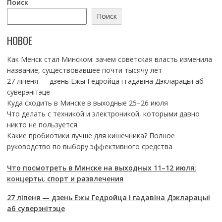
Поиск
Поиск
НОВОЕ
Как Менск стал Минском: зачем советская власть изменила
название, существовавшее почти тысячу лет
27 ліпеня — дзень Ежы Гедройца і гадавіна Дэкларацыі аб
суверэнітэце
Куда сходить в Минске в выходные 25–26 июля
Что делать с техникой и электроникой, которыми давно
никто не пользуется
Какие пробиотики лучше для кишечника? Полное
руководство по выбору эффективного средства
Что посмотреть в Минске на выходных 11–12 июля:
концерты, спорт и развлечения
27 ліпеня — дзень Ежы Гедройца і гадавіна Дэкларацыі
аб суверэнітэце