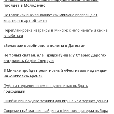
пройдет в Молодечно
Потолок как высказывание: как минчане превращают
квартиры в арт-объекты
Перепланировка квартиры в Минске: с чего начать и как не
ошибиться
«Белавиа» возобновила полеты в Дагестан
Не толькі святая, але і дзяржаўніца: у Старых Дарогах
згадваюць Сафію Слуцкую
В Минске пройдет религиозный «Фестиваль надежды»
на «Чижовка-Арене»
Пуф в интерьере: зачем он нужен и как выбрать
подходящий
Ошибки при покупке техники для игр: на чем теряют деньги
Современный магазин сайдинга в Минске: критерии выбора