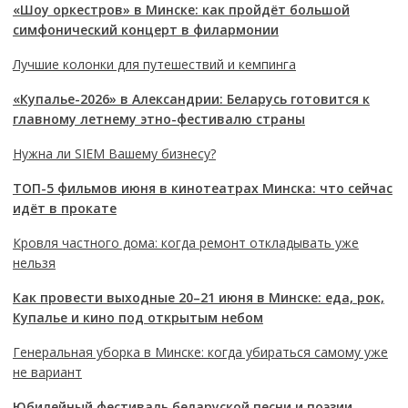
«Шоу оркестров» в Минске: как пройдёт большой
симфонический концерт в филармонии
Лучшие колонки для путешествий и кемпинга
«Купалье-2026» в Александрии: Беларусь готовится к
главному летнему этно-фестивалю страны
Нужна ли SIEM Вашему бизнесу?
ТОП-5 фильмов июня в кинотеатрах Минска: что сейчас
идёт в прокате
Кровля частного дома: когда ремонт откладывать уже
нельзя
Как провести выходные 20–21 июня в Минске: еда, рок,
Купалье и кино под открытым небом
Генеральная уборка в Минске: когда убираться самому уже
не вариант
Юбилейный фестиваль беларуской песни и поэзии