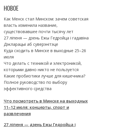
НОВОЕ
Как Менск стал Минском: зачем советская
власть изменила название,
существовавшее почти тысячу лет
27 ліпеня — дзень Ежы Гедройца і гадавіна
Дэкларацыі аб суверэнітэце
Куда сходить в Минске в выходные 25–26
июля
Что делать с техникой и электроникой,
которыми давно никто не пользуется
Какие пробиотики лучше для кишечника?
Полное руководство по выбору
эффективного средства
Что посмотреть в Минске на выходных
11–12 июля: концерты, спорт и
развлечения
27 ліпеня — дзень Ежы Гедройца і