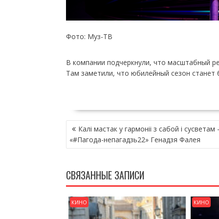
Фото: Муз-ТВ
В компании подчеркнули, что масштабный ре
Там заметили, что юбилейный сезон станет
НАВИГАЦИЯ
Калі мастак у гармоніі з сабой і сусветам
ПО
«#Пагода-непагадзь22» Генадзя Фалея
ЗАПИСЯМ
СВЯЗАННЫЕ ЗАПИСИ
КИНО
КИНО