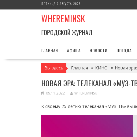
Перейти
ПЯТНИЦА, 7 АВГУСТА, 2026
к
WHEREMINSK
содержимому
ГОРОДСКОЙ ЖУРНАЛ
ГЛАВНАЯ
АФИША
НОВОСТИ
ПОГОДА
Вы здесь
Главная
КИНО
Новая эра
НОВАЯ ЭРА: ТЕЛЕКАНАЛ «МУЗ-
09.11.2022
WHEREMINSK
К своему 25-летию телеканал «МУЗ-ТВ» выш