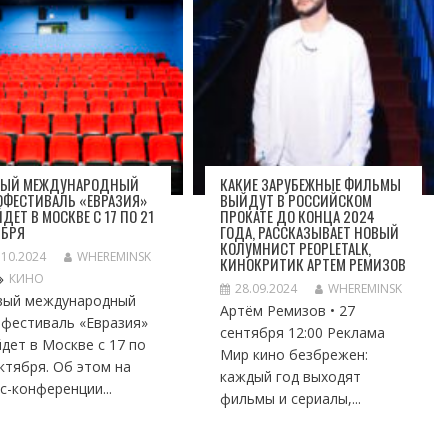
ВЫЙ МЕЖДУНАРОДНЫЙ
КАКИЕ ЗАРУБЕЖНЫЕ ФИЛЬМЫ
ОФЕСТИВАЛЬ «ЕВРАЗИЯ»
ВЫЙДУТ В РОССИЙСКОМ
ДЕТ В МОСКВЕ С 17 ПО 21
ПРОКАТЕ ДО КОНЦА 2024
ЯБРЯ
ГОДА, РАССКАЗЫВАЕТ НОВЫЙ
КОЛУМНИСТ PEOPLETALK,
.10.2024
WHEREMINSK
КИНОКРИТИК АРТЕМ РЕМИЗОВ
КИНО
28.09.2024
WHEREMINSK
вый международный
Артём Ремизов • 27
офестиваль «Евразия»
сентября 12:00 Реклама
дет в Москве с 17 по
Мир кино безбрежен:
ктября. Об этом на
каждый год выходят
с-конференции...
фильмы и сериалы,...