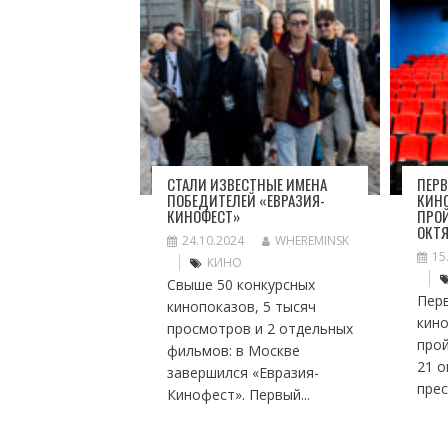
СТАЛИ ИЗВЕСТНЫЕ ИМЕНА
ПЕР
ПОБЕДИТЕЛЕЙ «ЕВРАЗИЯ-
КИН
КИНОФЕСТ»
ПРОЙ
ОКТ
24.10.2024
WHEREMINSK
15
КИНО
Свыше 50 конкурсных
Пер
кинопоказов, 5 тысяч
кин
просмотров и 2 отдельных
прой
фильмов: в Москве
21 о
завершился «Евразия-
прес
Кинофест». Первый...