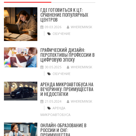
ГДЕ ГОТОВИТЬСЯ К ЦТ:
СРАВНЕНИЕ ПОПУЛЯРНЫХ
ЦЕНТРОВ
09.03.2026
WHEREMINSK
ОБУЧЕНИЕ
ГРАФИЧЕСКИЙ ДИЗАЙН:
ПЕРСПЕКТИВЫ ПРОФЕССИИ В
ЦИФРОВУЮ ЭПОХУ
30.05.2025
WHEREMINSK
ОБУЧЕНИЕ
АРЕНДА МИКРОАВТОБУСА НА
ВЕЧЕРИНКУ: ПРЕИМУЩЕСТВА
И НЕДОСТАТКИ
21.05.2024
WHEREMINSK
АРЕНДА
МИКРОАВТОБУСА
ОНЛАЙН-ОБРАЗОВАНИЕ В
РОССИИ И СНГ:
ПРЕИМУЩЕСТВА