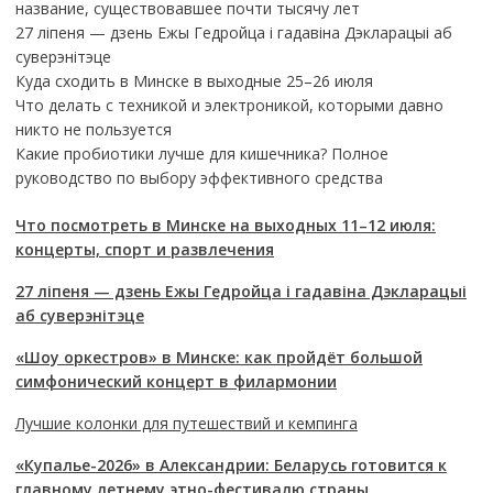
название, существовавшее почти тысячу лет
27 ліпеня — дзень Ежы Гедройца і гадавіна Дэкларацыі аб
суверэнітэце
Куда сходить в Минске в выходные 25–26 июля
Что делать с техникой и электроникой, которыми давно
никто не пользуется
Какие пробиотики лучше для кишечника? Полное
руководство по выбору эффективного средства
Что посмотреть в Минске на выходных 11–12 июля:
концерты, спорт и развлечения
27 ліпеня — дзень Ежы Гедройца і гадавіна Дэкларацыі
аб суверэнітэце
«Шоу оркестров» в Минске: как пройдёт большой
симфонический концерт в филармонии
Лучшие колонки для путешествий и кемпинга
«Купалье-2026» в Александрии: Беларусь готовится к
главному летнему этно-фестивалю страны