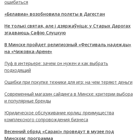
ошибиться
«Белавиа» возобновила полеты в Дагестан
Не толькі святая, але і дзяржаўніца: у Старых Дарогах
згадваюць Сафію Слуцкую
В Минске пройдет религиозный «Фестиваль надежды»
на «Чижовка-Арене»
Пуф в интерьере: зачем он нужен и как выбрать
подходящий
Ошибки при покупке техники для игр: на чем теряют деньги
Современный магазин сайдинга в Минске: критерии выбора
и популярные бренды
Юридическое обслуживание юрлиц: преимущества
комплексного сопровождения бизнеса
Весенний обряд «Саракі» проведут в музее под
Минском: программа