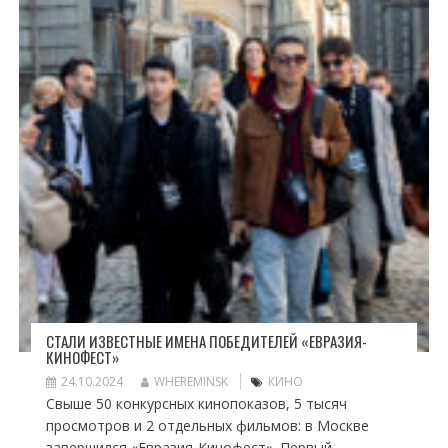
СТАЛИ ИЗВЕСТНЫЕ ИМЕНА ПОБЕДИТЕЛЕЙ «ЕВРАЗИЯ-
КИНОФЕСТ»
24.10.2024
WHEREMINSK
КИНО
Свыше 50 конкурсных кинопоказов, 5 тысяч
просмотров и 2 отдельных фильмов: в Москве
завершился «Евразия-Кинофест». Первый...