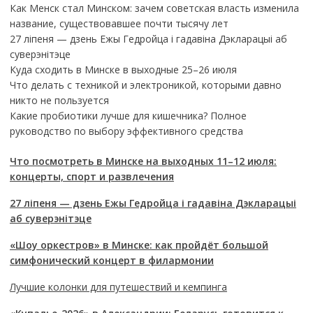
Как Менск стал Минском: зачем советская власть изменила
название, существовавшее почти тысячу лет
27 ліпеня — дзень Ежы Гедройца і гадавіна Дэкларацыі аб
суверэнітэце
Куда сходить в Минске в выходные 25–26 июля
Что делать с техникой и электроникой, которыми давно
никто не пользуется
Какие пробиотики лучше для кишечника? Полное
руководство по выбору эффективного средства
Что посмотреть в Минске на выходных 11–12 июля:
концерты, спорт и развлечения
27 ліпеня — дзень Ежы Гедройца і гадавіна Дэкларацыі
аб суверэнітэце
«Шоу оркестров» в Минске: как пройдёт большой
симфонический концерт в филармонии
Лучшие колонки для путешествий и кемпинга