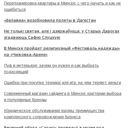
Перепланировка квартиры в Минске: с чего начать и как не
ошибиться
«Белавиа» возобновила полеты в Дагестан
Не толькі святая, але і дзяржаўніца: у Старых Дарогах
згадваюць Сафію Слуцкую
В Минске пройдет религиозный «Фестиваль надежды»
на «Чижовка-Арене»
Пуф в интерьере: зачем он нужен и как выбрать
подходящий
Ошибки при покупке техники для игр: на чем теряют деньги
Современный магазин сайдинга в Минске: критерии выбора
и популярные бренды
Юридическое обслуживание юрлиц: преимущества
комплексного сопровождения бизнеса
Весенний обряд «Саракі» проведут в музее под