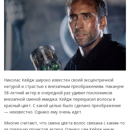
Николас Кейдж широко известен своей эксцентричной
натурой и страстью к внезапным преображениям. Накануне
58-летний актер в очередной раз удивил поклонников
внезапной сменой имиджа: Кейдж перекрасил волосы в
красный цвет. С какой целью было сделано преображение
— неизвестно. Однако ему очень идет.
Многие считают, что смена цвета волос связана с каким-то
из грядущих проектов актера. Однако сам Кейдж никак