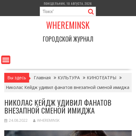
Перейти
ПОНЕДЕЛЬНИК, 10 АВГУСТА, 2026
к
содержимому
WHEREMINSK
ГОРОДСКОЙ ЖУРНАЛ
Вы здесь
Главная
КУЛЬТУРА
КИНОТЕАТРЫ
Николас Кейдж удивил фанатов внезапной сменой имиджа
НИКОЛАС КЕЙДЖ УДИВИЛ ФАНАТОВ
ВНЕЗАПНОЙ СМЕНОЙ ИМИДЖА
24.08.2022
WHEREMINSK