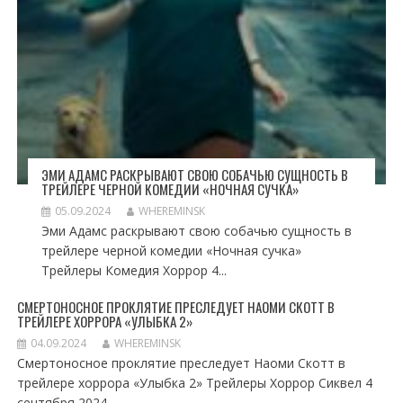
ЭМИ АДАМС РАСКРЫВАЮТ СВОЮ СОБАЧЬЮ СУЩНОСТЬ В
ТРЕЙЛЕРЕ ЧЕРНОЙ КОМЕДИИ «НОЧНАЯ СУЧКА»
05.09.2024
WHEREMINSK
Эми Адамс раскрывают свою собачью сущность в
трейлере черной комедии «Ночная сучка»
Трейлеры Комедия Хоррор 4...
СМЕРТОНОСНОЕ ПРОКЛЯТИЕ ПРЕСЛЕДУЕТ НАОМИ СКОТТ В
ТРЕЙЛЕРЕ ХОРРОРА «УЛЫБКА 2»
04.09.2024
WHEREMINSK
Смертоносное проклятие преследует Наоми Скотт в
трейлере хоррора «Улыбка 2» Трейлеры Хоррор Сиквел 4
сентября 2024...