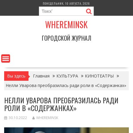
Перейти
ПОНЕДЕЛЬНИК, 10 АВГУСТА, 2026
к
содержимому
WHEREMINSK
ГОРОДСКОЙ ЖУРНАЛ
Вы здесь
Главная
КУЛЬТУРА
КИНОТЕАТРЫ
Нелли Уварова преобразилась ради роли в «Содержанках»
НЕЛЛИ УВАРОВА ПРЕОБРАЗИЛАСЬ РАДИ
РОЛИ В «СОДЕРЖАНКАХ»
30.10.2022
WHEREMINSK