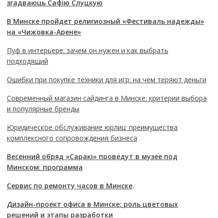
згадваюць Сафію Слуцкую
В Минске пройдет религиозный «Фестиваль надежды»
на «Чижовка-Арене»
Пуф в интерьере: зачем он нужен и как выбрать
подходящий
Ошибки при покупке техники для игр: на чем теряют деньги
Современный магазин сайдинга в Минске: критерии выбора
и популярные бренды
Юридическое обслуживание юрлиц: преимущества
комплексного сопровождения бизнеса
Весенний обряд «Саракі» проведут в музее под
Минском: программа
Сервис по ремонту часов в Минске
.
Дизайн-проект офиса в Минске: роль цветовых
решений и этапы разработки