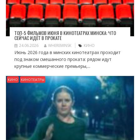
ТОП-5 ФИЛЬМОВ ИЮНЯ В КИНОТЕАТРАХ МИНСКА: ЧТО
СЕЙЧАС ИДЁТ В ПРОКАТЕ
24.06.2026
WHEREMINSK
КИНО
Июнь 2026 года в минских кинотеатрах проходит
под знаком смешанного проката: рядом идут
крупные коммерческие премьеры,...
КИНО
КИНОТЕАТРЫ