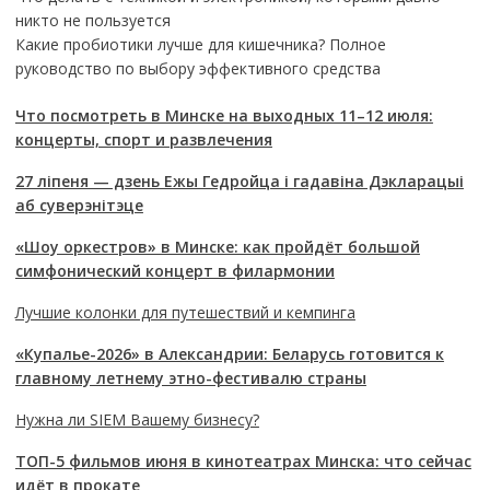
никто не пользуется
Какие пробиотики лучше для кишечника? Полное
руководство по выбору эффективного средства
Что посмотреть в Минске на выходных 11–12 июля:
концерты, спорт и развлечения
27 ліпеня — дзень Ежы Гедройца і гадавіна Дэкларацыі
аб суверэнітэце
«Шоу оркестров» в Минске: как пройдёт большой
симфонический концерт в филармонии
Лучшие колонки для путешествий и кемпинга
«Купалье-2026» в Александрии: Беларусь готовится к
главному летнему этно-фестивалю страны
Нужна ли SIEM Вашему бизнесу?
ТОП-5 фильмов июня в кинотеатрах Минска: что сейчас
идёт в прокате