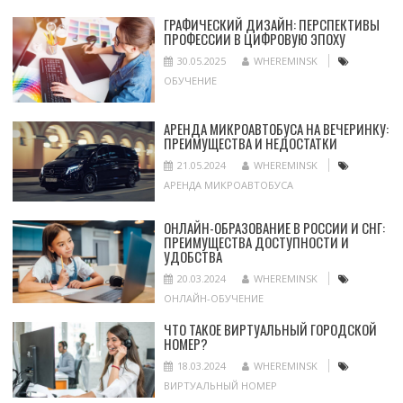
ГРАФИЧЕСКИЙ ДИЗАЙН: ПЕРСПЕКТИВЫ
ПРОФЕССИИ В ЦИФРОВУЮ ЭПОХУ
30.05.2025
WHEREMINSK
ОБУЧЕНИЕ
АРЕНДА МИКРОАВТОБУСА НА ВЕЧЕРИНКУ:
ПРЕИМУЩЕСТВА И НЕДОСТАТКИ
21.05.2024
WHEREMINSK
АРЕНДА МИКРОАВТОБУСА
ОНЛАЙН-ОБРАЗОВАНИЕ В РОССИИ И СНГ:
ПРЕИМУЩЕСТВА ДОСТУПНОСТИ И
УДОБСТВА
20.03.2024
WHEREMINSK
ОНЛАЙН-ОБУЧЕНИЕ
ЧТО ТАКОЕ ВИРТУАЛЬНЫЙ ГОРОДСКОЙ
НОМЕР?
18.03.2024
WHEREMINSK
ВИРТУАЛЬНЫЙ НОМЕР