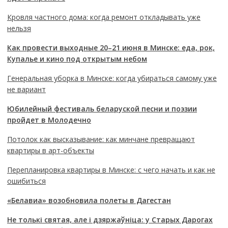
Кровля частного дома: когда ремонт откладывать уже
нельзя
Как провести выходные 20–21 июня в Минске: еда, рок,
Купалье и кино под открытым небом
Генеральная уборка в Минске: когда убираться самому уже
не вариант
Юбилейный фестиваль беларуской песни и поэзии
пройдет в Молодечно
Потолок как высказывание: как минчане превращают
квартиры в арт-объекты
Перепланировка квартиры в Минске: с чего начать и как не
ошибиться
«Белавиа» возобновила полеты в Дагестан
Не толькі святая, але і дзяржаўніца: у Старых Дарогах