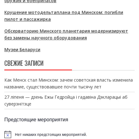
оружия и боеприпасов
Крушение мотодельтаплана под Минском: погибли
пилот и пассажирка
Обсерваторию Минского планетария модернизируют
без замены научного оборудования
Музеи Беларуси
СВЕЖИЕ ЗАПИСИ
Как Менск стал Минском: зачем советская власть изменила
название, существовавшее почти тысячу лет
27 ліпеня — дзень Ежы Гедройца і гадавіна Дэкларацыі аб
суверэнітэце
Предстоящие мероприятия
Нет никаких предстоящих мероприятий.
З