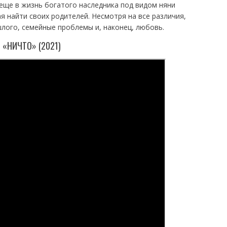
 еще в жизнь богатого наследника под видом няни
 найти своих родителей. Несмотря на все различия,
шлого, семейные проблемы и, наконец, любовь.
«НИЧТО» (2021)