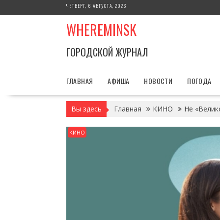
Перейти
ЧЕТВЕРГ, 6 АВГУСТА, 2026
к
WHEREMINSK
содержимому
ГОРОДСКОЙ ЖУРНАЛ
ГЛАВНАЯ
АФИША
НОВОСТИ
ПОГОДА
Вы здесь
Главная
КИНО
Не «Велик
КИНО