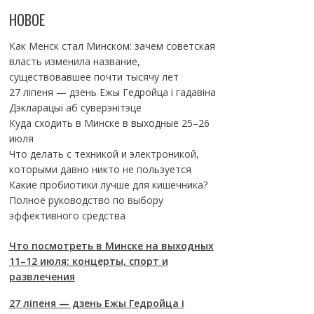
НОВОЕ
Как Менск стал Минском: зачем советская
власть изменила название,
существовавшее почти тысячу лет
27 ліпеня — дзень Ежы Гедройца і гадавіна
Дэкларацыі аб суверэнітэце
Куда сходить в Минске в выходные 25–26
июля
Что делать с техникой и электроникой,
которыми давно никто не пользуется
Какие пробиотики лучше для кишечника?
Полное руководство по выбору
эффективного средства
Что посмотреть в Минске на выходных
11–12 июля: концерты, спорт и
развлечения
27 ліпеня — дзень Ежы Гедройца і