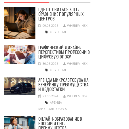
ГДЕ ГОТОВИТЬСЯ К ЦТ:
СРАВНЕНИЕ ПОПУЛЯРНЫХ
ЦЕНТРОВ
09.03.2026
WHEREMINSK
ОБУЧЕНИЕ
ГРАФИЧЕСКИЙ ДИЗАЙН:
ПЕРСПЕКТИВЫ ПРОФЕССИИ В
ЦИФРОВУЮ ЭПОХУ
30.05.2025
WHEREMINSK
ОБУЧЕНИЕ
АРЕНДА МИКРОАВТОБУСА НА
ВЕЧЕРИНКУ: ПРЕИМУЩЕСТВА
И НЕДОСТАТКИ
21.05.2024
WHEREMINSK
АРЕНДА
МИКРОАВТОБУСА
ОНЛАЙН-ОБРАЗОВАНИЕ В
РОССИИ И СНГ:
ПРЕИМУЩЕСТВА