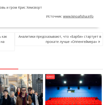
бовь и гром Крис Хемсворт
Источник:
www.kinoafisha.info
 как
Аналитики предсказывают, что «Барби» стартует в
 на
прокате лучше «Оппенгеймера»
КИНО