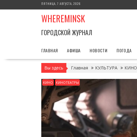
Перейти
ПЯТНИЦА, 7 АВГУСТА, 2026
к
WHEREMINSK
содержимому
ГОРОДСКОЙ ЖУРНАЛ
ГЛАВНАЯ
АФИША
НОВОСТИ
ПОГОДА
Вы здесь
Главная
КУЛЬТУРА
КИНО
КИНО
КИНОТЕАТРЫ