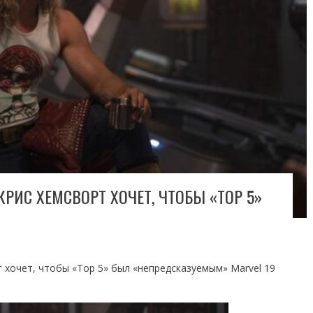
КРИС ХЕМСВОРТ ХОЧЕТ, ЧТОБЫ «ТОР 5»
т хочет, чтобы «Тор 5» был «непредсказуемым» Marvel 19