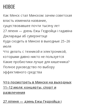
НОВОЕ
Как Менск стал Минском: зачем советская
власть изменила название,
существовавшее почти тысячу лет
27 ліпеня — дзень Ежы Гедройца і гадавіна
Дэкларацыі аб суверэнітэце
Куда сходить в Минске в выходные 25–26
июля
Что делать с техникой и электроникой,
которыми давно никто не пользуется
Какие пробиотики лучше для кишечника?
Полное руководство по выбору
эффективного средства
Что посмотреть в Минске на выходных
11–12 июля: концерты, спорт и
развлечения
27 ліпеня — дзень Ежы Гедройца і