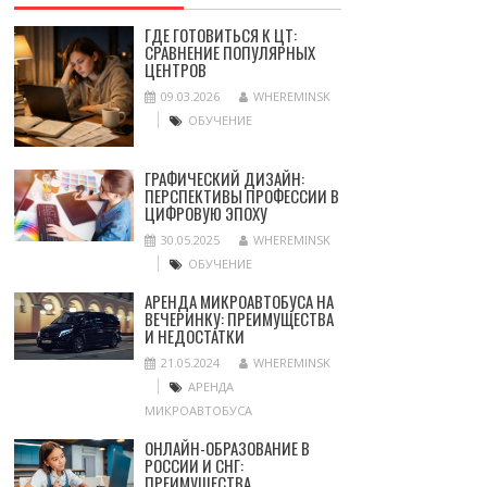
ГДЕ ГОТОВИТЬСЯ К ЦТ:
СРАВНЕНИЕ ПОПУЛЯРНЫХ
ЦЕНТРОВ
09.03.2026
WHEREMINSK
ОБУЧЕНИЕ
ГРАФИЧЕСКИЙ ДИЗАЙН:
ПЕРСПЕКТИВЫ ПРОФЕССИИ В
ЦИФРОВУЮ ЭПОХУ
30.05.2025
WHEREMINSK
ОБУЧЕНИЕ
АРЕНДА МИКРОАВТОБУСА НА
ВЕЧЕРИНКУ: ПРЕИМУЩЕСТВА
И НЕДОСТАТКИ
21.05.2024
WHEREMINSK
АРЕНДА
МИКРОАВТОБУСА
ОНЛАЙН-ОБРАЗОВАНИЕ В
РОССИИ И СНГ:
ПРЕИМУЩЕСТВА