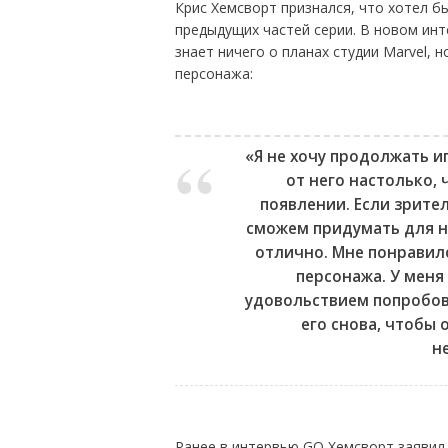
Крис Хемсворт признался, что хотел б
предыдущих частей серии. В новом инте
знает ничего о планах студии Marvel, 
персонажа:
«Я не хочу продолжать иг
от него настолько, 
появлении. Если зрител
сможем придумать для н
отлично. Мне понравил
персонажа. У меня
удовольствием попробов
его снова, чтобы
н
Ранее в интервью GQ Хемсворт заявил,