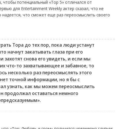
ы, чтобы потенциальный «Тор 5» отличался от
рвью для Entertainment Weekly актер сказал, что не
но надеется, что сможет еще раз переосмыслить своего
рать Тора до тех пор, пока люди устанут
что начнут закатывать глаза при его
и захотят снова его увидеть, и если мы
их что-то захватывающее и забавное, то
ось несколько раз переосмыслять этого
 нет точной информации, но я бы с
ал узнать, как мы можем переосмыслить
 он продолжал оставаться немного
епредсказуемым».
 что «Тор: Любовь и гром» получился чрезмерно глупым: