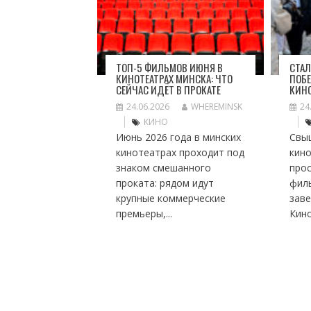
ТОП-5 ФИЛЬМОВ ИЮНЯ В
СТАЛ
КИНОТЕАТРАХ МИНСКА: ЧТО
ПОБЕ
СЕЙЧАС ИДЁТ В ПРОКАТЕ
КИН
24.06.2026
WHEREMINSK
24
КИНО
Июнь 2026 года в минских
Свы
кинотеатрах проходит под
кино
знаком смешанного
про
проката: рядом идут
фил
крупные коммерческие
заве
премьеры,...
Кино