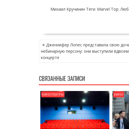
Михаил Кручинин Теги: Marvel Тор: Лю
НАВИГАЦИЯ
Дженнифер Лопес представила свою дочь
ПО
небинарную персону: они выступили вдвоем
ЗАПИСЯМ
концерте
СВЯЗАННЫЕ ЗАПИСИ
КИНОТЕАТРЫ
КИНО