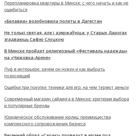
Перепланировка квартиры в Минске: с чего начать и как не
ошибиться
«Белавиа» возобновила полеты в Дагестан
Не толькі святая, але і дзяржаўніца: у Старых Дарогах
згадваюць Сафію Слуцкую
В Минске пройдет религиозный «Фестиваль надежды»
на «Чижовка-Арене»
Пуф в интерьере: зачем он нужен и как выбрать
подходящий
Ошибки при покупке техники для игр: на чем теряют деньги
Современный магазин сайдинга в Минске: критерии выбора
и популярные бренды
Юридическое обслуживание юрлиц: преимущества
комплексного сопровождения бизнеса
Весенний обряд «Саракі» проведут в музее под