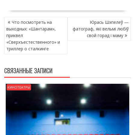
НАВИГАЦИЯ
Что посмотреть на
Юрась Шэпелеў —
ПО
выходных: «Шантарам»,
фатограф, які вельмі любіў
ЗАПИСЯМ
приквел
свой горад і маму
«Сверхъестественного» и
триллер о сталкинге
СВЯЗАННЫЕ ЗАПИСИ
КИНОТЕАТРЫ