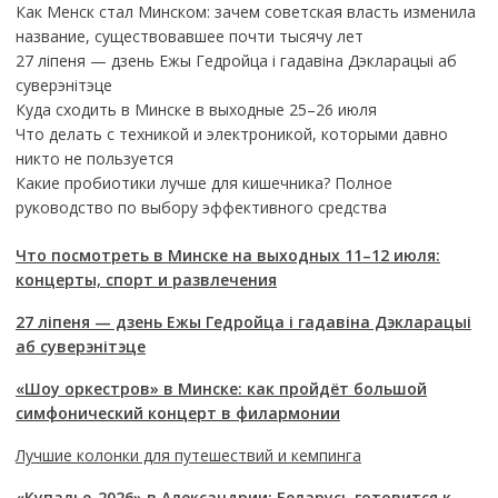
Как Менск стал Минском: зачем советская власть изменила
название, существовавшее почти тысячу лет
27 ліпеня — дзень Ежы Гедройца і гадавіна Дэкларацыі аб
суверэнітэце
Куда сходить в Минске в выходные 25–26 июля
Что делать с техникой и электроникой, которыми давно
никто не пользуется
Какие пробиотики лучше для кишечника? Полное
руководство по выбору эффективного средства
Что посмотреть в Минске на выходных 11–12 июля:
концерты, спорт и развлечения
27 ліпеня — дзень Ежы Гедройца і гадавіна Дэкларацыі
аб суверэнітэце
«Шоу оркестров» в Минске: как пройдёт большой
симфонический концерт в филармонии
Лучшие колонки для путешествий и кемпинга
«Купалье-2026» в Александрии: Беларусь готовится к