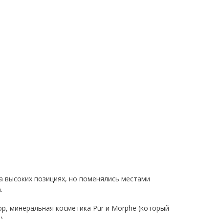
 на высоких позициях, но поменялись местами
а.
Pop, минеральная косметика Pür и Morphe (который
).