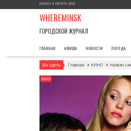
Перейти
СУББОТА, 8 АВГУСТА, 2026
к
WHEREMINSK
содержимому
ГОРОДСКОЙ ЖУРНАЛ
ГЛАВНАЯ
АФИША
НОВОСТИ
ПОГОДА
Вы здесь
Главная
КИНО
Назван са
КИНО