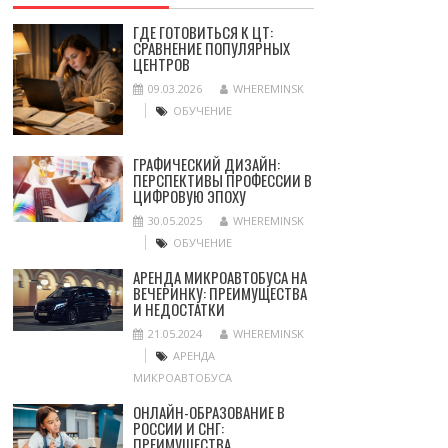
ГДЕ ГОТОВИТЬСЯ К ЦТ:
СРАВНЕНИЕ ПОПУЛЯРНЫХ
ЦЕНТРОВ
09.03.2026
WHEREMINSK
ОБУЧЕНИЕ
ГРАФИЧЕСКИЙ ДИЗАЙН:
ПЕРСПЕКТИВЫ ПРОФЕССИИ В
ЦИФРОВУЮ ЭПОХУ
30.05.2025
WHEREMINSK
ОБУЧЕНИЕ
АРЕНДА МИКРОАВТОБУСА НА
ВЕЧЕРИНКУ: ПРЕИМУЩЕСТВА
И НЕДОСТАТКИ
21.05.2024
WHEREMINSK
АРЕНДА
МИКРОАВТОБУСА
ОНЛАЙН-ОБРАЗОВАНИЕ В
РОССИИ И СНГ:
ПРЕИМУЩЕСТВА