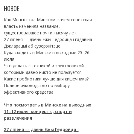
НОВОЕ
Как Менск стал Минском: зачем советская
власть изменила название,
существовавшее почти тысячу лет
27 ліпеня — дзень Ежы Гедройца і гадавіна
Дэкларацыі аб суверэнітэце
Куда сходить в Минске в выходные 25–26
июля
Что делать с техникой и электроникой,
которыми давно никто не пользуется
Какие пробиотики лучше для кишечника?
Полное руководство по выбору
эффективного средства
Что посмотреть в Минске на выходных
11–12 июля: концерты, спорт и
развлечения
27 ліпеня — дзень Ежы Гедройца і