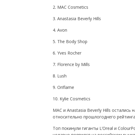
2. MAC Cosmetics
3. Anastasia Beverly Hills
4. Avon
5. The Body Shop
6. Yves Rocher
7. Florence by Mills
8. Lush
9. Oriflame
10. Kylie Cosmetics
MAC и Anastasia Beverly Hills остались
относительно прошлогоднего рейтинг
Топ покинули гиганты L’Oreal и Colour
недавно появился на российском рынке