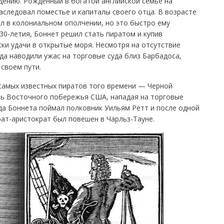
дению. Рожденный в богатой английской семье на
наследовал поместье и капиталы своего отца. В возрасте
ил в колониальном ополчении, но это быстро ему
 30-летия, Боннет решил стать пиратом и купив
ски удачи в открытые моря. Несмотря на отсутствие
да наводили ужас на торговые суда близ Барбадоса,
 своем пути.
 самых известных пиратов того времени — Черной
ль Восточного побережья США, нападая на торговые
ода Боннета поймал полковник Уильям Ретт и после одной
ат-аристократ был повешен в Чарльз-Тауне.