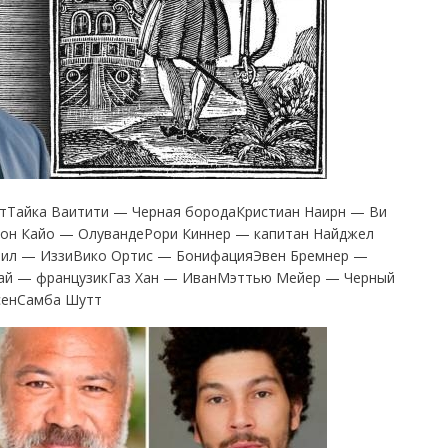
етТайка Ваитити — Черная бородаКристиан Наирн — Ви
он Кайо — ОлувандеРори Киннер — капитан Найджел
Нил — ИззиВико Ортис — БонифацияЭвен Бремнер —
ай — французикГаз Хан — ИванМэттью Мейер — Черный
сенСамба Шутт