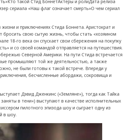
рть»Кто такой Стид БоннетАктеры и ролиДата релиза
изер сериала «Наш флаг означает смерть»О чем сериал
 жизни и приключениях Стида Боннета. Аристократ и
т бросить свою сытую жизнь, чтобы стать «хозяином
але 18-го века он спускает свои сбережения на покупку
сть» и со своей командой отправляется на путешествия.
обережью Северной Америки. На пути Стида встречается
рые промышляют той же деятельностью, а также
ожно, не были готовы к такой встрече. Впереди у
приключения, бесчисленные абордажи, сокровища и
ступает Дэвид Дженкинс («Земляне»), тогда как Тайка
ы заняты в тени«) выступают в качестве исполнительных
иссером пилотного эпизода шоу и сыграет одну из
й в шоу.