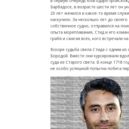
в первую очередь благодаря происхож
Барбадосе, в возрасте шести лет он у
20 лет женился и какое-то время служ
наскучило. За несколько лет до своего
собственное судно, отправился на пои
опыта мореплавания, Стид и его коман
грабя и сжигая всех, кого встречали на
Вскоре судьба свела Стида с одним из
Бородой. Вместе они курсировали вдо
суда из Старого света. В конце 1718 г
не особо успешной попытки побега пир