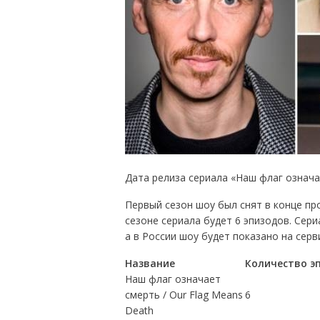
Дата релиза сериала «Наш флаг означа
Первый сезон шоу был снят в конце пр
сезоне сериала будет 6 эпизодов. Сер
а в России шоу будет показано на серв
Название
Количество э
Наш флаг означает
смерть / Our Flag Means
6
Death