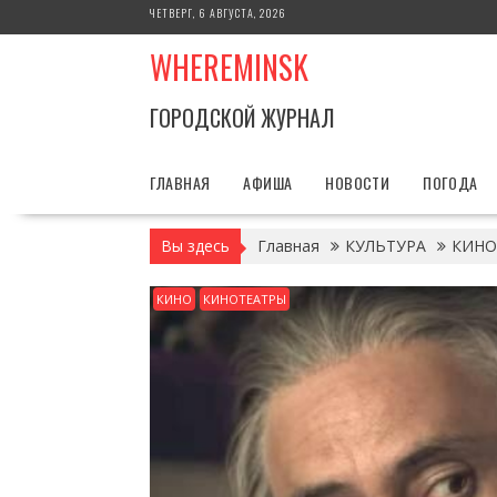
Перейти
ЧЕТВЕРГ, 6 АВГУСТА, 2026
к
WHEREMINSK
содержимому
ГОРОДСКОЙ ЖУРНАЛ
ГЛАВНАЯ
АФИША
НОВОСТИ
ПОГОДА
Вы здесь
Главная
КУЛЬТУРА
КИНО
КИНО
КИНОТЕАТРЫ