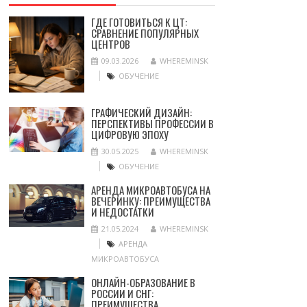
ГДЕ ГОТОВИТЬСЯ К ЦТ:
СРАВНЕНИЕ ПОПУЛЯРНЫХ
ЦЕНТРОВ
09.03.2026
WHEREMINSK
ОБУЧЕНИЕ
ГРАФИЧЕСКИЙ ДИЗАЙН:
ПЕРСПЕКТИВЫ ПРОФЕССИИ В
ЦИФРОВУЮ ЭПОХУ
30.05.2025
WHEREMINSK
ОБУЧЕНИЕ
АРЕНДА МИКРОАВТОБУСА НА
ВЕЧЕРИНКУ: ПРЕИМУЩЕСТВА
И НЕДОСТАТКИ
21.05.2024
WHEREMINSK
АРЕНДА
МИКРОАВТОБУСА
ОНЛАЙН-ОБРАЗОВАНИЕ В
РОССИИ И СНГ:
ПРЕИМУЩЕСТВА