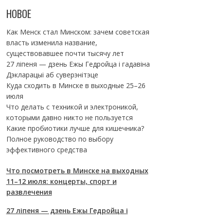
НОВОЕ
Как Менск стал Минском: зачем советская
власть изменила название,
существовавшее почти тысячу лет
27 ліпеня — дзень Ежы Гедройца і гадавіна
Дэкларацыі аб суверэнітэце
Куда сходить в Минске в выходные 25–26
июля
Что делать с техникой и электроникой,
которыми давно никто не пользуется
Какие пробиотики лучше для кишечника?
Полное руководство по выбору
эффективного средства
Что посмотреть в Минске на выходных
11–12 июля: концерты, спорт и
развлечения
27 ліпеня — дзень Ежы Гедройца і