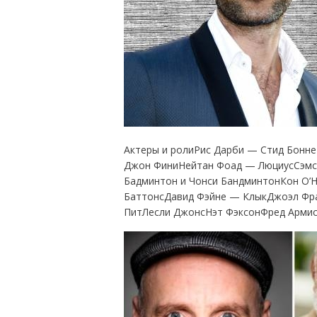
Актеры и ролиРис Дарби — Стид Бонн
Джон ФиниНейтан Фоад — ЛюциусСэмс
Бадминтон и Чонси БандминтонКон О’
БаттонсДавид Фэйне — КлыкДжоэл Фр
ПитЛесли ДжонсНэт ФэксонФред Арми