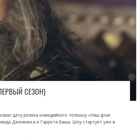
ПЕРВЫЙ СЕЗОН)
овал дату релиза комедийного телешоу «Наш флаг
эвида Дженкинса и Гаррета Баша. Шоу стартует уже в