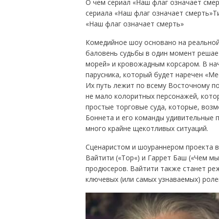
О чем сериал «Наш флаг означает сме
сериала «Наш флаг означает смерть»Т
«Наш флаг означает смерть»
Комедийное шоу основано на реальной
баловень судьбы в один момент решае
морей» и кровожадным корсаром. В нач
парусника, который будет наречен «Ме
Их путь лежит по всему Восточному п
не мало колоритных персонажей, кото
простые торговые суда, которые, возм
Боннета и его команды удивительные 
много крайне щекотливых ситуаций.
Сценаристом и шоураннером проекта вы
Вайтити («Тор«) и Гаррет Баш («Чем м
продюсеров. Вайтити также станет реж
ключевых (или самых узнаваемых) роле