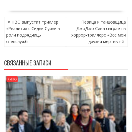
НАВИГАЦИЯ
HBO выпустит триллер
Певица и танцовщица
ПО
«Реалити» с Сидни Суини в
ДжоДжо Сива сыграет в
ЗАПИСЯМ
роли подрядчицы
хоррор-триллере «Все мои
спецслужб
друзья мертвы»
СВЯЗАННЫЕ ЗАПИСИ
КИНО