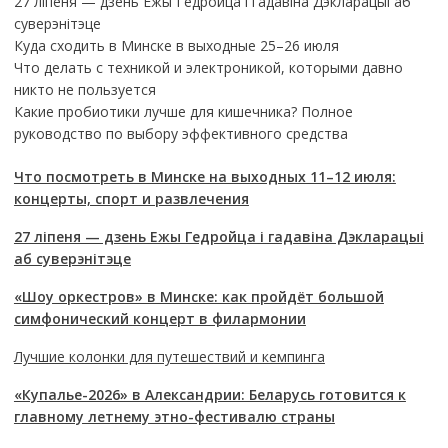
27 ліпеня — дзень Ежы Гедройца і гадавіна Дэкларацыі аб
суверэнітэце
Куда сходить в Минске в выходные 25–26 июля
Что делать с техникой и электроникой, которыми давно
никто не пользуется
Какие пробиотики лучше для кишечника? Полное
руководство по выбору эффективного средства
Что посмотреть в Минске на выходных 11–12 июля:
концерты, спорт и развлечения
27 ліпеня — дзень Ежы Гедройца і гадавіна Дэкларацыі
аб суверэнітэце
«Шоу оркестров» в Минске: как пройдёт большой
симфонический концерт в филармонии
Лучшие колонки для путешествий и кемпинга
«Купалье-2026» в Александрии: Беларусь готовится к
главному летнему этно-фестивалю страны