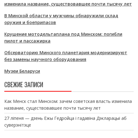
изменила название, существовавшее почти тысячу лет
В Минской области у мужчины обнаружили склад
оружия и боеприпасов
Крушение мотодельтаплана под Минском: погибли
пилот и пассажирка
Обсерваторию Минского планетария модернизируют
без замены научного оборудования
Музеи Беларуси
СВЕЖИЕ ЗАПИСИ
Как Менск стал Минском: зачем советская власть изменила
название, существовавшее почти тысячу лет
27 ліпеня — дзень Ежы Гедройца і гадавіна Дэкларацыі аб
суверэнітэце