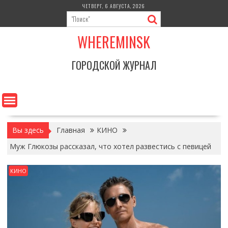
Перейти
ЧЕТВЕРГ, 6 АВГУСТА, 2026
к
содержимому
WHEREMINSK
ГОРОДСКОЙ ЖУРНАЛ
Вы здесь
Главная
КИНО
Муж Глюкозы рассказал, что хотел развестись с певицей
КИНО