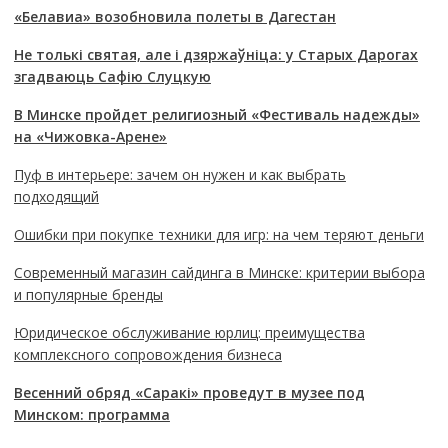
«Белавиа» возобновила полеты в Дагестан
Не толькі святая, але і дзяржаўніца: у Старых Дарогах
згадваюць Сафію Слуцкую
В Минске пройдет религиозный «Фестиваль надежды»
на «Чижовка-Арене»
Пуф в интерьере: зачем он нужен и как выбрать
подходящий
Ошибки при покупке техники для игр: на чем теряют деньги
Современный магазин сайдинга в Минске: критерии выбора
и популярные бренды
Юридическое обслуживание юрлиц: преимущества
комплексного сопровождения бизнеса
Весенний обряд «Саракі» проведут в музее под
Минском: программа