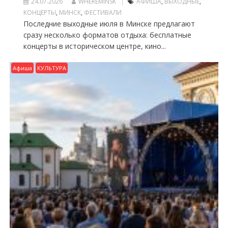
24.07.2026
WHEREMINSK
АФИША
,
ВЫХОДНЫЕ
,
КОНЦЕРТЫ
,
МИНСК
,
ФЕСТИВАЛИ
Последние выходные июля в Минске предлагают
сразу несколько форматов отдыха: бесплатные
концерты в историческом центре, кино...
Афиша
КУЛЬТУРА