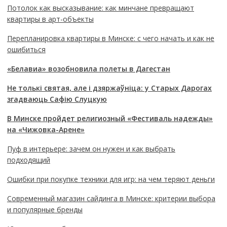
Потолок как высказывание: как минчане превращают
квартиры в арт-объекты
Перепланировка квартиры в Минске: с чего начать и как не
ошибиться
«Белавиа» возобновила полеты в Дагестан
Не толькі святая, але і дзяржаўніца: у Старых Дарогах
згадваюць Сафію Слуцкую
В Минске пройдет религиозный «Фестиваль надежды»
на «Чижовка-Арене»
Пуф в интерьере: зачем он нужен и как выбрать
подходящий
Ошибки при покупке техники для игр: на чем теряют деньги
Современный магазин сайдинга в Минске: критерии выбора
и популярные бренды