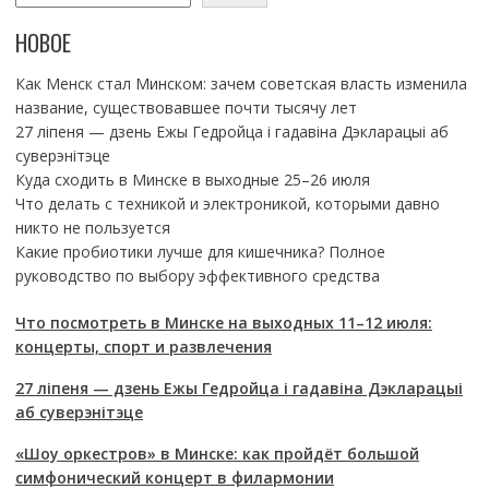
НОВОЕ
Как Менск стал Минском: зачем советская власть изменила
название, существовавшее почти тысячу лет
27 ліпеня — дзень Ежы Гедройца і гадавіна Дэкларацыі аб
суверэнітэце
Куда сходить в Минске в выходные 25–26 июля
Что делать с техникой и электроникой, которыми давно
никто не пользуется
Какие пробиотики лучше для кишечника? Полное
руководство по выбору эффективного средства
Что посмотреть в Минске на выходных 11–12 июля:
концерты, спорт и развлечения
27 ліпеня — дзень Ежы Гедройца і гадавіна Дэкларацыі
аб суверэнітэце
«Шоу оркестров» в Минске: как пройдёт большой
симфонический концерт в филармонии