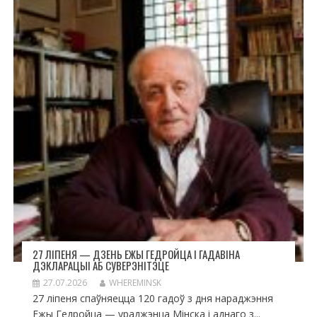
27 ЛІПЕНЯ — ДЗЕНЬ ЕЖЫ ГЕДРОЙЦА І ГАДАВІНА
ДЭКЛАРАЦЫІ АБ СУВЕРЭНІТЭЦЕ
27.07.2026
WHEREMINSK
27 ліпеня спаўняецца 120 гадоў з дня нараджэння
Ежы Гедройца — ураджэнца Мінска і аднаго з...