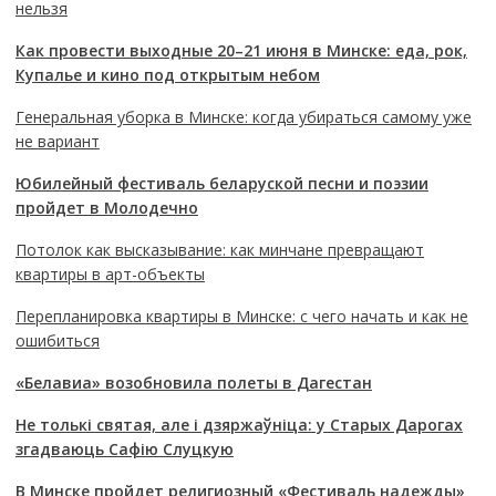
нельзя
Как провести выходные 20–21 июня в Минске: еда, рок,
Купалье и кино под открытым небом
Генеральная уборка в Минске: когда убираться самому уже
не вариант
Юбилейный фестиваль беларуской песни и поэзии
пройдет в Молодечно
Потолок как высказывание: как минчане превращают
квартиры в арт-объекты
Перепланировка квартиры в Минске: с чего начать и как не
ошибиться
«Белавиа» возобновила полеты в Дагестан
Не толькі святая, але і дзяржаўніца: у Старых Дарогах
згадваюць Сафію Слуцкую
В Минске пройдет религиозный «Фестиваль надежды»