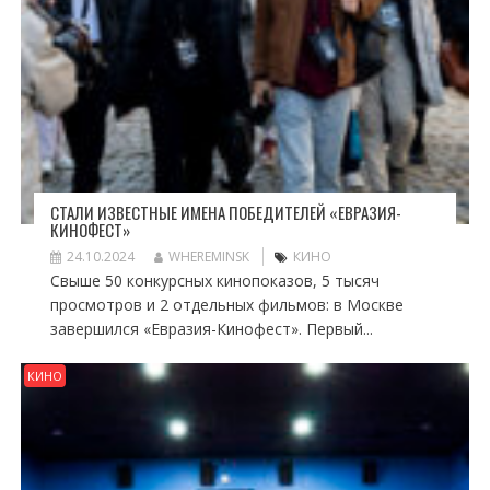
СТАЛИ ИЗВЕСТНЫЕ ИМЕНА ПОБЕДИТЕЛЕЙ «ЕВРАЗИЯ-
КИНОФЕСТ»
24.10.2024
WHEREMINSK
КИНО
Свыше 50 конкурсных кинопоказов, 5 тысяч
просмотров и 2 отдельных фильмов: в Москве
завершился «Евразия-Кинофест». Первый...
КИНО