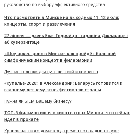
руководство по выбору эффективного средства
Что посмотреть в Минске на выходных 11–12 июля:
концерты, спорт и развлечения
27 ліпеня — дзень Ежы Гедройца і гадавіна Дэкларацыі
аб суверэнітэце
«Шоу оркестров» в Минске: как пройдёт большой
симфонический концерт в филармонии
Лучшие колонки для путешествий и кемпинга
«Купалье-2026» в Александрии: Беларусь готовится к
главному летнему этно-фестивалю страны
Нужна ли SIEM Вашему бизнесу?
ТОП-5 фильмов июня в кинотеатрах Минска: что сейчас
идёт в прокате
Кровля частного дома: когда ремонт откладывать уже