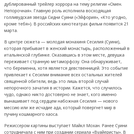
дублированный трейлер хоррора на тему религии «Омен.
Непорочная». Главную роль исполнила восходящая
голливудская звезда Сидни Суини («Эйфория», «Кто угодно,
кроме тебя»). В российских кинотеатрах фильм появится 21
марта.
В центре сюжета — молодая монахиня Сесилия (Суини),
которая прибывает в женский монастырь, расположенный в
итальянской глубинке. Оказавшись в этом месте, девушка
переживает странную метаморфозу. Она обнаруживает,
что беременна, хотя является девственницей. Это событие
привлекает к Сесилии внимание всех остальных жителей
священной обители, ведь это лишь второй случай
непорочного зачатия в истории. Кажется, что случилось
чудо, однако никто достоверно не знает, кого именно
вынашивает под сердцем набожная Сесилия — нового
мессию или же исчадие ада, который повергнет мир в
пучину кошмарного хаоса.
Режиссером картины выступает Майкл Мохан. Ранее Суини
сотрудничала с ним при создании сериала «Вуайеристы». В