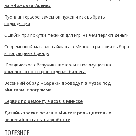
на «Чижовка-Арене»
Пуф в интерьере: зачем он нужен и как выбрать
подходящий
Ошибки при покупке техники для игр: на чем теряют деньги
Современный магазин сайдинга в Минске: критерии выбора
и популярные бренды
Юридическое обслуживание юрлиц: преимущества
комплексного сопровождения бизнеса
Весенний обряд «Саракі» проведут в музее под
Минском: программа
Сервис по ремонту часов в Минске
.
Дизайн-проект офиса в Минске: роль цветовых
решений и этапы разработки
ПОЛЕЗНОЕ