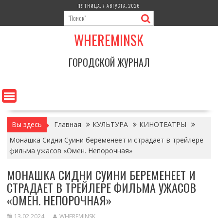
Перейти
ПЯТНИЦА, 7 АВГУСТА, 2026
к
содержимому
WHEREMINSK
ГОРОДСКОЙ ЖУРНАЛ
Вы здесь
Главная
КУЛЬТУРА
КИНОТЕАТРЫ
Монашка Сидни Суини беременеет и страдает в трейлере
фильма ужасов «Омен. Непорочная»
МОНАШКА СИДНИ СУИНИ БЕРЕМЕНЕЕТ И
СТРАДАЕТ В ТРЕЙЛЕРЕ ФИЛЬМА УЖАСОВ
«ОМЕН. НЕПОРОЧНАЯ»
13.02.2024
WHEREMINSK