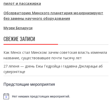
пилот и пассажирка
Обсерваторию Минского планетария модернизируют
без замены научного оборудования
Музеи Беларуси
СВЕЖИЕ ЗАПИСИ
Как Менск стал Минском: зачем советская власть изменила
название, существовавшее почти тысячу лет
27 ліпеня — дзень Ежы Гедройца і гадавіна Дэкларацыі аб
суверэнітэце
Предстоящие мероприятия
Нет никаких предстоящих мероприятий.
З
а
м
е