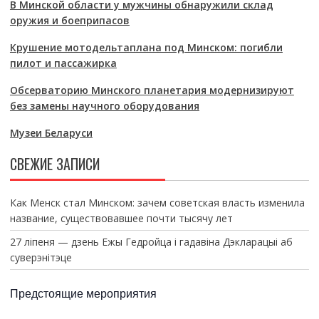
В Минской области у мужчины обнаружили склад
оружия и боеприпасов
Крушение мотодельтаплана под Минском: погибли
пилот и пассажирка
Обсерваторию Минского планетария модернизируют
без замены научного оборудования
Музеи Беларуси
СВЕЖИЕ ЗАПИСИ
Как Менск стал Минском: зачем советская власть изменила
название, существовавшее почти тысячу лет
27 ліпеня — дзень Ежы Гедройца і гадавіна Дэкларацыі аб
суверэнітэце
Предстоящие мероприятия