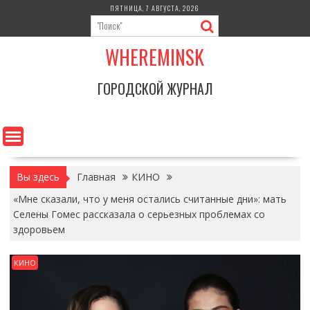
Перейти
ПЯТНИЦА, 7 АВГУСТА, 2026
к
содержимому
WHEREMINSK
ГОРОДСКОЙ ЖУРНАЛ
Вы здесь
Главная
КИНО
«Мне сказали, что у меня остались считанные дни»: мать
Селены Гомес рассказала о серьезных проблемах со
здоровьем
КИНО