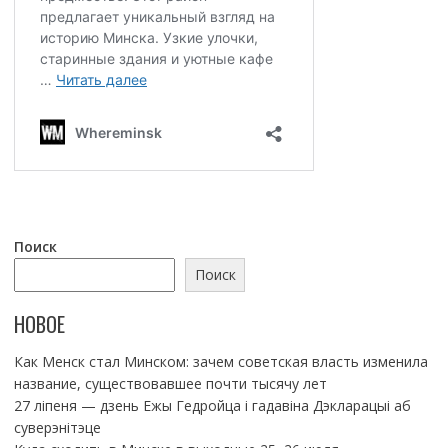
Поиск
Поиск
НОВОЕ
Как Менск стал Минском: зачем советская власть изменила
название, существовавшее почти тысячу лет
27 ліпеня — дзень Ежы Гедройца і гадавіна Дэкларацыі аб
суверэнітэце