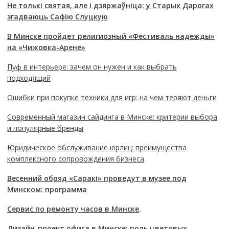
Не толькі святая, але і дзяржаўніца: у Старых Дарогах
згадваюць Сафію Слуцкую
В Минске пройдет религиозный «Фестиваль надежды»
на «Чижовка-Арене»
Пуф в интерьере: зачем он нужен и как выбрать
подходящий
Ошибки при покупке техники для игр: на чем теряют деньги
Современный магазин сайдинга в Минске: критерии выбора
и популярные бренды
Юридическое обслуживание юрлиц: преимущества
комплексного сопровождения бизнеса
Весенний обряд «Саракі» проведут в музее под
Минском: программа
Сервис по ремонту часов в Минске
.
Дизайн-проект офиса в Минске: роль цветовых