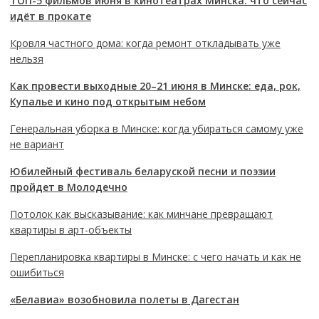
ТОП-5 фильмов июня в кинотеатрах Минска: что сейчас
идёт в прокате
Кровля частного дома: когда ремонт откладывать уже
нельзя
Как провести выходные 20–21 июня в Минске: еда, рок,
Купалье и кино под открытым небом
Генеральная уборка в Минске: когда убираться самому уже
не вариант
Юбилейный фестиваль беларуской песни и поэзии
пройдет в Молодечно
Потолок как высказывание: как минчане превращают
квартиры в арт-объекты
Перепланировка квартиры в Минске: с чего начать и как не
ошибиться
«Белавиа» возобновила полеты в Дагестан