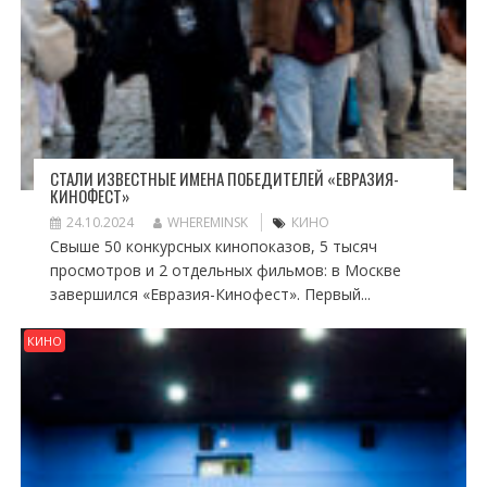
СТАЛИ ИЗВЕСТНЫЕ ИМЕНА ПОБЕДИТЕЛЕЙ «ЕВРАЗИЯ-
КИНОФЕСТ»
24.10.2024
WHEREMINSK
КИНО
Свыше 50 конкурсных кинопоказов, 5 тысяч
просмотров и 2 отдельных фильмов: в Москве
завершился «Евразия-Кинофест». Первый...
КИНО