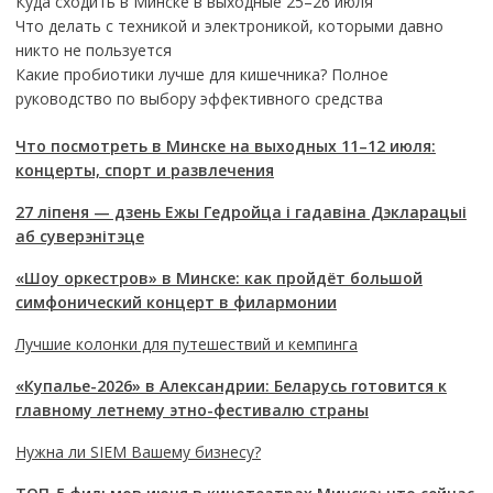
Куда сходить в Минске в выходные 25–26 июля
Что делать с техникой и электроникой, которыми давно
никто не пользуется
Какие пробиотики лучше для кишечника? Полное
руководство по выбору эффективного средства
Что посмотреть в Минске на выходных 11–12 июля:
концерты, спорт и развлечения
27 ліпеня — дзень Ежы Гедройца і гадавіна Дэкларацыі
аб суверэнітэце
«Шоу оркестров» в Минске: как пройдёт большой
симфонический концерт в филармонии
Лучшие колонки для путешествий и кемпинга
«Купалье-2026» в Александрии: Беларусь готовится к
главному летнему этно-фестивалю страны
Нужна ли SIEM Вашему бизнесу?