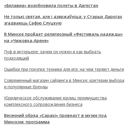
«Белавиа» возобновила полеты в Дагестан
Не толькі святая, але і дзяржаўніца: у Старых Дарогах
згадваюць Сафію Слуцкую
В Минске пройдет религиозный «Фестиваль надежды»
на «Чижовка-Арене»
Пуф в интерьере: зачем он нужен и как выбрать
подходящий
Ошибки при покупке техники для игр: на чем теряют деньги
Современный магазин сайдинга в Минске: критерии выбора
и популярные бренды
Юридическое обслуживание юрлиц: преимущества
комплексного сопровождения бизнеса
Весенний обряд «Саракі» проведут в музее под
Минском: программа