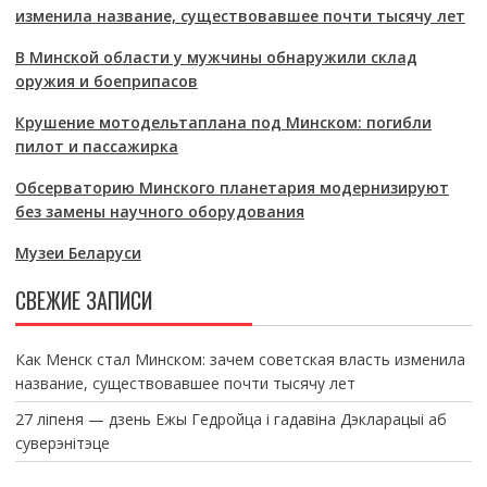
изменила название, существовавшее почти тысячу лет
В Минской области у мужчины обнаружили склад
оружия и боеприпасов
Крушение мотодельтаплана под Минском: погибли
пилот и пассажирка
Обсерваторию Минского планетария модернизируют
без замены научного оборудования
Музеи Беларуси
СВЕЖИЕ ЗАПИСИ
Как Менск стал Минском: зачем советская власть изменила
название, существовавшее почти тысячу лет
27 ліпеня — дзень Ежы Гедройца і гадавіна Дэкларацыі аб
суверэнітэце