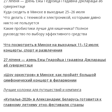
27 ліпеня — дзень Ежы Гедройца і гадавіна Дэкларацыі аб
суверэнітэце
Куда сходить в Минске в выходные 25–26 июля
Что делать с техникой и электроникой, которыми давно
никто не пользуется
Какие пробиотики лучше для кишечника? Полное
руководство по выбору эффективного средства
Что посмотреть в Минске на выходных 11–12 июля:
концерты, спорт и развлечения
27 ліпеня — дзень Ежы Гедройца і гадавіна Дэкларацыі
аб суверэнітэце
«Шоу оркестров» в Минске: как пройдёт большой
симфонический концерт в филармонии
Лучшие колонки для путешествий и кемпинга
«Купалье-2026» в Александрии: Беларусь готовится к
главному летнему этно-фестивалю страны