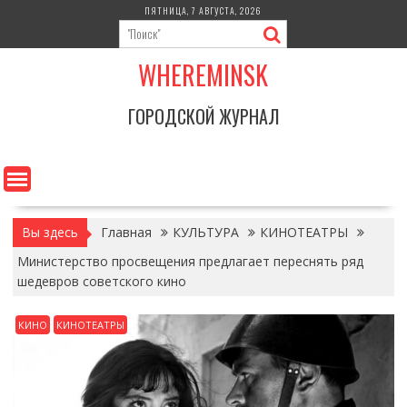
Перейти
ПЯТНИЦА, 7 АВГУСТА, 2026
к
содержимому
WHEREMINSK
ГОРОДСКОЙ ЖУРНАЛ
Вы здесь
Главная
КУЛЬТУРА
КИНОТЕАТРЫ
Министерство просвещения предлагает переснять ряд
шедевров советского кино
КИНО
КИНОТЕАТРЫ