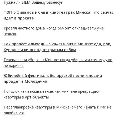
Нужна ли SIEM Вашему бизнесу?
ТОП-5 фильмов июня в кинотеатрах Минска: что сейчас
идёт в прокате
Кровля частного дома: когда ремонт откладывать уже
нельзя
Как провести выходные 20–21 июня в Минске: еда, рок,
Купалье и кино под открытым небом
Генеральная уборка в Минске: когда убираться самому уже
не вариант
Юбилейный фестиваль беларуской песни и поэзии
пройдет в Молодечно
Потолок как высказывание: как минчане превращают
квартиры в арт-объекты
Перепланировка квартиры в Минске: с чего начать и как не
ошибиться