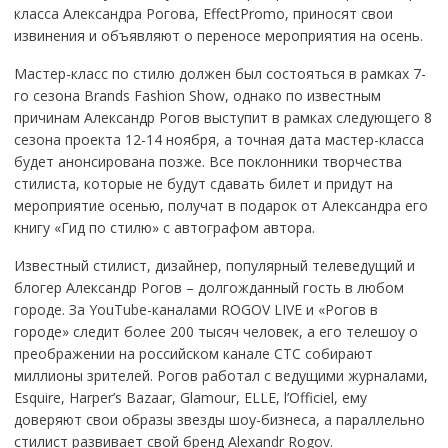
класса Александра Рогова, EffectPromo, приносят свои
извинения и объявляют о переносе мероприятия на осень.
Мастер-класс по стилю должен был состояться в рамках 7-
го сезона Brands Fashion Show, однако по известным
причинам Александр Рогов выступит в рамках следующего 8
сезона проекта 12-14 ноября, а точная дата мастер-класса
будет анонсирована позже. Все поклонники творчества
стилиста, которые не будут сдавать билет и придут на
мероприятие осенью, получат в подарок от Александра его
книгу «Гид по стилю» с автографом автора.
Известный стилист, дизайнер, популярный телеведущий и
блогер Александр Рогов – долгожданный гость в любом
городе. За YouTube-каналами ROGOV LIVE и «Рогов в
городе» следит более 200 тысяч человек, а его телешоу о
преображении на российском канале СТС собирают
миллионы зрителей. Рогов работал с ведущими журналами,
Esquire, Harper’s Bazaar, Glamour, ELLE, l’Officiel, ему
доверяют свои образы звезды шоу-бизнеса, а параллельно
стилист развивает свой бренд Alexandr Rogov.