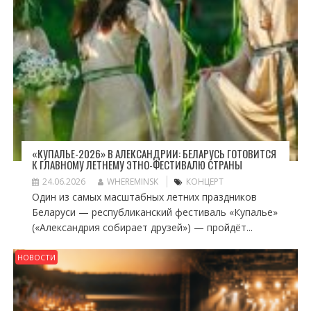
«КУПАЛЬЕ-2026» В АЛЕКСАНДРИИ: БЕЛАРУСЬ ГОТОВИТСЯ
К ГЛАВНОМУ ЛЕТНЕМУ ЭТНО-ФЕСТИВАЛЮ СТРАНЫ
24.06.2026
WHEREMINSK
КОНЦЕРТ
Один из самых масштабных летних праздников
Беларуси — республиканский фестиваль «Купалье»
(«Александрия собирает друзей») — пройдёт...
НОВОСТИ