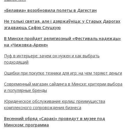
«Белавиа» возобновила полеты в Дагестан
Не толькі святая, але і дзяржаўніца: у Старых Дарогах
згадваюць Сафію Слуцкую
В Минске пройдет религиозный «Фестиваль надежды»
на «Чижовка-Арене»
Пуф в интерьере: зачем он нужен и как выбрать
подходящий
Ошибки при покупке техники для игр: на чем теряют деньги
Современный магазин сайдинга в Минске: критерии выбора
и популярные бренды
Юридическое обслуживание юрлиц: преимущества
комплексного сопровождения бизнеса
Весенний обряд «Саракі» проведут в музее под
Минском: программа