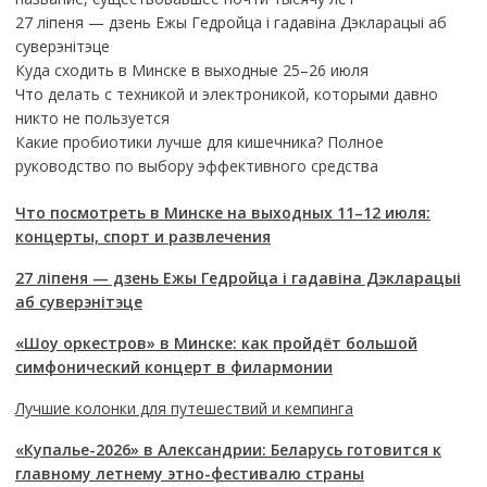
27 ліпеня — дзень Ежы Гедройца і гадавіна Дэкларацыі аб
суверэнітэце
Куда сходить в Минске в выходные 25–26 июля
Что делать с техникой и электроникой, которыми давно
никто не пользуется
Какие пробиотики лучше для кишечника? Полное
руководство по выбору эффективного средства
Что посмотреть в Минске на выходных 11–12 июля:
концерты, спорт и развлечения
27 ліпеня — дзень Ежы Гедройца і гадавіна Дэкларацыі
аб суверэнітэце
«Шоу оркестров» в Минске: как пройдёт большой
симфонический концерт в филармонии
Лучшие колонки для путешествий и кемпинга
«Купалье-2026» в Александрии: Беларусь готовится к
главному летнему этно-фестивалю страны