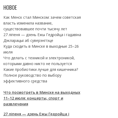
НОВОЕ
Как Менск стал Минском: зачем советская
власть изменила название,
существовавшее почти тысячу лет
27 ліпеня — дзень Ежы Гедройца і гадавіна
Дэкларацыі аб суверэнітэце
Куда сходить в Минске в выходные 25–26
июля
Что делать с техникой и электроникой,
которыми давно никто не пользуется
Какие пробиотики лучше для кишечника?
Полное руководство по выбору
эффективного средства
Что посмотреть в Минске на выходных
11–12 июля: концерты, спорт и
развлечения
27 ліпеня — дзень Ежы Гедройца і