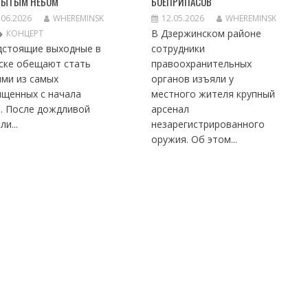
РЫТЫМ НЕБОМ
БОЕПРИПАСОВ
.06.2026
WHEREMINSK
12.05.2026
WHEREMINSK
В Дзержинском районе
КОНЦЕРТ
дстоящие выходные в
сотрудники
ске обещают стать
правоохранительных
ими из самых
органов изъяли у
ыщенных с начала
местного жителя крупный
а. После дождливой
арсенал
ли...
незарегистрированного
оружия. Об этом...