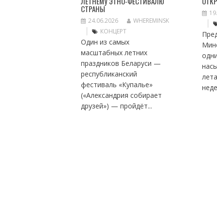
ЛЕТНЕМУ ЭТНО-ФЕСТИВАЛЮ
ОТК
СТРАНЫ
19
24.06.2026
WHEREMINSK
КОНЦЕРТ
Пре
Один из самых
Мин
масштабных летних
одн
праздников Беларуси —
нас
республиканский
лет
фестиваль «Купалье»
неде
(«Александрия собирает
друзей») — пройдёт...