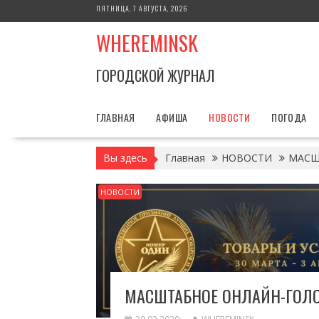
Перейти
ПЯТНИЦА, 7 АВГУСТА, 2026
к
WHEREMINSK
содержимому
ГОРОДСКОЙ ЖУРНАЛ
ГЛАВНАЯ
АФИША
НОВОСТИ
ПОГОДА
Вы здесь
Главная
НОВОСТИ
МАСШ
НОВОСТИ
МАСШТАБНОЕ ОНЛАЙН-ГОЛО