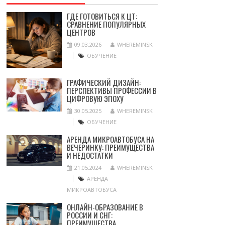
ГДЕ ГОТОВИТЬСЯ К ЦТ:
СРАВНЕНИЕ ПОПУЛЯРНЫХ
ЦЕНТРОВ
09.03.2026
WHEREMINSK
ОБУЧЕНИЕ
ГРАФИЧЕСКИЙ ДИЗАЙН:
ПЕРСПЕКТИВЫ ПРОФЕССИИ В
ЦИФРОВУЮ ЭПОХУ
30.05.2025
WHEREMINSK
ОБУЧЕНИЕ
АРЕНДА МИКРОАВТОБУСА НА
ВЕЧЕРИНКУ: ПРЕИМУЩЕСТВА
И НЕДОСТАТКИ
21.05.2024
WHEREMINSK
АРЕНДА
МИКРОАВТОБУСА
ОНЛАЙН-ОБРАЗОВАНИЕ В
РОССИИ И СНГ:
ПРЕИМУЩЕСТВА