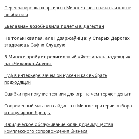
Перепланировка квартиры в Минске: с чего начать и как не
ошибиться
«Белавиа» возобновила полеты в Дагестан
Не толькі святая, але і дзяржаўніца: у Старых Дарогах
згадваюць Сафію Слуцкую
В Минске пройдет религиозный «Фестиваль надежды»
на «Чижовка-Арене»
Пуф в интерьере: зачем он нужен и как выбрать
подходящий
Ошибки при покупке техники для игр: на чем теряют деньги
Современный магазин сайдинга в Минске: критерии выбора
и популярные бренды
Юридическое обслуживание юрлиц: преимущества
комплексного сопровождения бизнеса