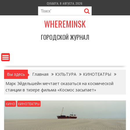
Перейти
СУББОТА, 8 АВГУСТА, 2026
к
содержимому
WHEREMINSK
ГОРОДСКОЙ ЖУРНАЛ
Вы здесь
Главная
КУЛЬТУРА
КИНОТЕАТРЫ
Марк Эйдельшейн мечтает оказаться на космической
станции в тизере фильма «Космос засыпает»
КИНО
КИНОТЕАТРЫ