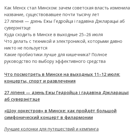
Как Менск стал Минском: зачем советская власть изменила
название, существовавшее почти тысячу лет
27 ліпеня — дзень Ежы Гедройца і гадавіна Дэкларацыі аб
суверэнітэце
Куда сходить в Минске в выходные 25–26 июля
Что делать с техникой и электроникой, которыми давно
никто не пользуется
Какие пробиотики лучше для кишечника? Полное
руководство по выбору эффективного средства
Что посмотреть в Минске на выходных 11–12 июля:
концерты, спорт и развлечения
27 ліпеня — дзень Ежы Гедройца і гадавіна Дэкларацыі
аб суверэнітэце
«Шоу оркестров» в Минске: как пройдёт большой
симфонический концерт в филармонии
Лучшие колонки для путешествий и кемпинга