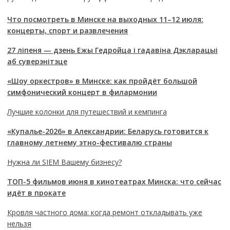
Что посмотреть в Минске на выходных 11–12 июля:
концерты, спорт и развлечения
27 ліпеня — дзень Ежы Гедройца і гадавіна Дэкларацыі
аб суверэнітэце
«Шоу оркестров» в Минске: как пройдёт большой
симфонический концерт в филармонии
Лучшие колонки для путешествий и кемпинга
«Купалье-2026» в Александрии: Беларусь готовится к
главному летнему этно-фестивалю страны
Нужна ли SIEM Вашему бизнесу?
ТОП-5 фильмов июня в кинотеатрах Минска: что сейчас
идёт в прокате
Кровля частного дома: когда ремонт откладывать уже
нельзя