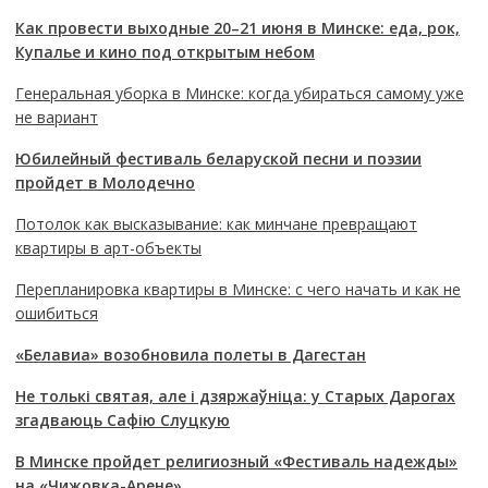
Как провести выходные 20–21 июня в Минске: еда, рок,
Купалье и кино под открытым небом
Генеральная уборка в Минске: когда убираться самому уже
не вариант
Юбилейный фестиваль беларуской песни и поэзии
пройдет в Молодечно
Потолок как высказывание: как минчане превращают
квартиры в арт-объекты
Перепланировка квартиры в Минске: с чего начать и как не
ошибиться
«Белавиа» возобновила полеты в Дагестан
Не толькі святая, але і дзяржаўніца: у Старых Дарогах
згадваюць Сафію Слуцкую
В Минске пройдет религиозный «Фестиваль надежды»
на «Чижовка-Арене»