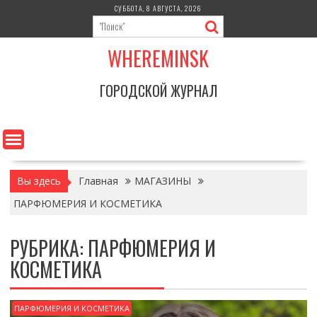
Перейти
СУББОТА, 8 АВГУСТА, 2026
к
содержимому
WHEREMINSK
ГОРОДСКОЙ ЖУРНАЛ
Вы здесь
Главная
МАГАЗИНЫ
ПАРФЮМЕРИЯ И КОСМЕТИКА
РУБРИКА:
ПАРФЮМЕРИЯ И
КОСМЕТИКА
ПАРФЮМЕРИЯ И КОСМЕТИКА