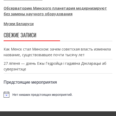
Обсерваторию Минского планетария модернизируют
без замены научного оборудования
Музеи Беларуси
СВЕЖИЕ ЗАПИСИ
Как Менск стал Минском: зачем советская власть изменила
название, существовавшее почти тысячу лет
27 ліпеня — дзень Ежы Гедройца і гадавіна Дэкларацыі аб
суверэнітэце
Предстоящие мероприятия
Нет никаких предстоящих мероприятий.
З
а
м
е
т