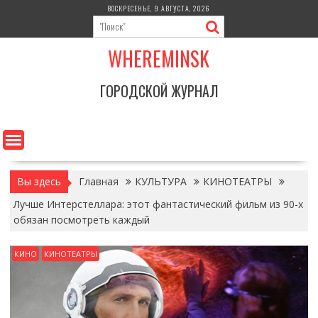
Перейти
ВОСКРЕСЕНЬЕ, 9 АВГУСТА, 2026
к
содержимому
WHEREMINSK
ГОРОДСКОЙ ЖУРНАЛ
Вы здесь
Главная
КУЛЬТУРА
КИНОТЕАТРЫ
Лучше Интерстеллара: этот фантастический фильм из 90-х
обязан посмотреть каждый
КИНО
КИНОТЕАТРЫ