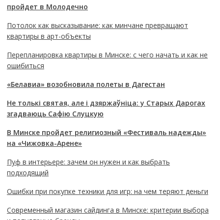
пройдет в Молодечно
Потолок как высказывание: как минчане превращают
квартиры в арт-объекты
Перепланировка квартиры в Минске: с чего начать и как не
ошибиться
«Белавиа» возобновила полеты в Дагестан
Не толькі святая, але і дзяржаўніца: у Старых Дарогах
згадваюць Сафію Слуцкую
В Минске пройдет религиозный «Фестиваль надежды»
на «Чижовка-Арене»
Пуф в интерьере: зачем он нужен и как выбрать
подходящий
Ошибки при покупке техники для игр: на чем теряют деньги
Современный магазин сайдинга в Минске: критерии выбора