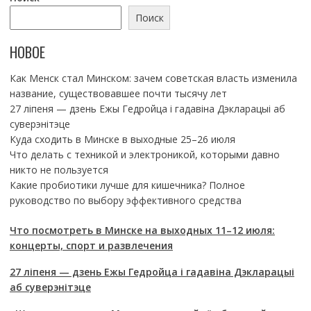
Поиск
НОВОЕ
Как Менск стал Минском: зачем советская власть изменила
название, существовавшее почти тысячу лет
27 ліпеня — дзень Ежы Гедройца і гадавіна Дэкларацыі аб
суверэнітэце
Куда сходить в Минске в выходные 25–26 июля
Что делать с техникой и электроникой, которыми давно
никто не пользуется
Какие пробиотики лучше для кишечника? Полное
руководство по выбору эффективного средства
Что посмотреть в Минске на выходных 11–12 июля:
концерты, спорт и развлечения
27 ліпеня — дзень Ежы Гедройца і гадавіна Дэкларацыі
аб суверэнітэце