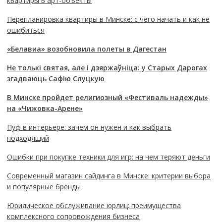
квартиры в арт-объекты
Перепланировка квартиры в Минске: с чего начать и как не
ошибиться
«Белавиа» возобновила полеты в Дагестан
Не толькі святая, але і дзяржаўніца: у Старых Дарогах
згадваюць Сафію Слуцкую
В Минске пройдет религиозный «Фестиваль надежды»
на «Чижовка-Арене»
Пуф в интерьере: зачем он нужен и как выбрать
подходящий
Ошибки при покупке техники для игр: на чем теряют деньги
Современный магазин сайдинга в Минске: критерии выбора
и популярные бренды
Юридическое обслуживание юрлиц: преимущества
комплексного сопровождения бизнеса