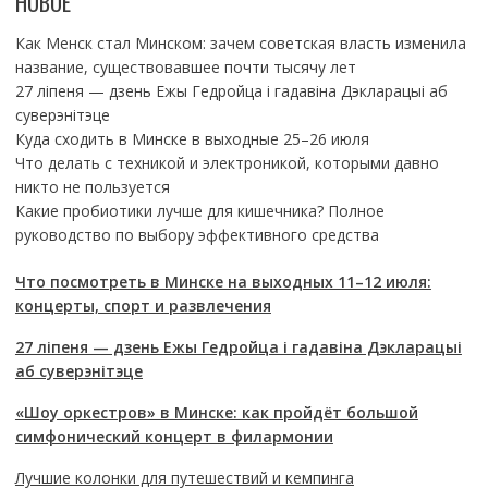
НОВОЕ
Как Менск стал Минском: зачем советская власть изменила
название, существовавшее почти тысячу лет
27 ліпеня — дзень Ежы Гедройца і гадавіна Дэкларацыі аб
суверэнітэце
Куда сходить в Минске в выходные 25–26 июля
Что делать с техникой и электроникой, которыми давно
никто не пользуется
Какие пробиотики лучше для кишечника? Полное
руководство по выбору эффективного средства
Что посмотреть в Минске на выходных 11–12 июля:
концерты, спорт и развлечения
27 ліпеня — дзень Ежы Гедройца і гадавіна Дэкларацыі
аб суверэнітэце
«Шоу оркестров» в Минске: как пройдёт большой
симфонический концерт в филармонии
Лучшие колонки для путешествий и кемпинга