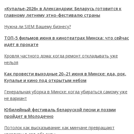
«Купалье-2026» в Александрии: Беларусь готовится к
главному летнему этно-фестивалю страны
Нужна ли SIEM Вашему бизнесу?
ТОП-5 фильмов июня в кинотеатрах Минска: что сейчас
идёт в прокате
Кровля частного дома: когда ремонт откладывать уже
нельзя
Как провести выходные 20–21 июня в Минске: еда, рок,
Купалье и кино под открытым небом
Генеральная уборка в Минске: когда убираться самому уже
не вариант
Юбилейный фестиваль беларуской песни и поэзии
пройдет в Молодечно
Потолок как высказывание: как минчане превращают