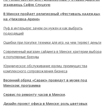
згадваюць Сафію Слуцкую
В Минске пройдет религиозный «Фестиваль надежды»
на «Чижовка-Арене»
Пуф в интерьере: зачем он нужен и как выбрать
подходящий
Ошибки при покупке техники для игр: на чем теряют деньги
Современный магазин сайдинга в Минске: критерии выбора
и популярные бренды
Юридическое обслуживание юрлиц: преимущества
комплексного сопровождения бизнеса
Весенний обряд «Саракі» проведут в музее под
Минском: программа
Сервис по ремонту часов в Минске
.
Дизайн-проект офиса в Минске: роль цветовых