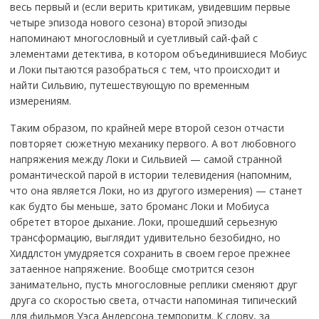
весь первый и (если верить критикам, увидевшим первые
четыре эпизода нового сезона) второй эпизоды
напоминают многословный и суетливый сай-фай с
элементами детектива, в котором объединившиеся Мобиус
и Локи пытаются разобраться с тем, что происходит и
найти Сильвию, путешествующую по временным
измерениям.
Таким образом, по крайней мере второй сезон отчасти
повторяет сюжетную механику первого. А вот любовного
напряжения между Локи и Сильвией — самой странной
романтической парой в истории телевидения (напомним,
что она является Локи, но из другого измерения) — станет
как будто бы меньше, зато броманс Локи и Мобиуса
обретет второе дыхание. Локи, прошедший серьезную
трансформацию, выглядит удивительно безобидно, но
Хиддлстон умудряется сохранить в своем герое прежнее
затаенное напряжение. Вообще смотрится сезон
занимательно, пусть многословные реплики сменяют друг
друга со скоростью света, отчасти напоминая типический
для фильмов Уэса Андерсона темпоритм. К слову, за