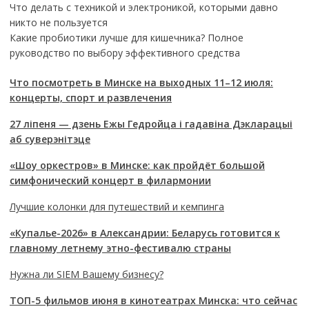
Что делать с техникой и электроникой, которыми давно
никто не пользуется
Какие пробиотики лучше для кишечника? Полное
руководство по выбору эффективного средства
Что посмотреть в Минске на выходных 11–12 июля:
концерты, спорт и развлечения
27 ліпеня — дзень Ежы Гедройца і гадавіна Дэкларацыі
аб суверэнітэце
«Шоу оркестров» в Минске: как пройдёт большой
симфонический концерт в филармонии
Лучшие колонки для путешествий и кемпинга
«Купалье-2026» в Александрии: Беларусь готовится к
главному летнему этно-фестивалю страны
Нужна ли SIEM Вашему бизнесу?
ТОП-5 фильмов июня в кинотеатрах Минска: что сейчас