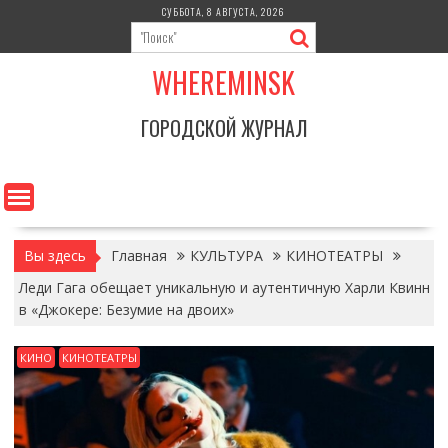
Перейти
СУББОТА, 8 АВГУСТА, 2026
к
содержимому
WHEREMINSK
ГОРОДСКОЙ ЖУРНАЛ
Вы здесь
Главная
КУЛЬТУРА
КИНОТЕАТРЫ
Леди Гага обещает уникальную и аутентичную Харли Квинн
в «Джокере: Безумие на двоих»
КИНО
КИНОТЕАТРЫ