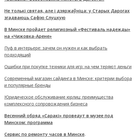
Не толькі святая, але і дзяржаўніца: у Старых Дарогах
згадваюць Сафію Слуцкую
В Минске пройдет религиозный «Фестиваль надежды»
на «Чижовка-Арене»
Пуф в интерьере: зачем он нужен и как выбрать
подходящий
Ошибки при покупке техники для игр: на чем теряют деньги
Современный магазин сайдинга в Минске: критерии выбора
и популярные бренды
Юридическое обслуживание юрлиц: преимущества
комплексного сопровождения бизнеса
Весенний обряд «Саракі» проведут в музее под
Минском: программа
Сервис по ремонту часов в Минске
.