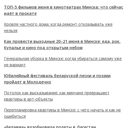
ТОП-5 фильмов июня в кинотеатрах Минска: что сейчас
идёт в прокате
Кровля частного дома: когда ремонт откладывать уже
нельзя
Как провести выходные 20–21 июня в Минске: еда, рок,
Купалье и кино под открытым небом
Генеральная уборка в Минске: когда убираться самому уже
не вариант
Юбилейный фестиваль беларуской песни и поэзии
пройдет в Молодечно
Потолок как высказывание: как минчане превращают
квартиры в арт-объекты
Перепланировка квартиры в Минске: с чего начать и как не
ошибиться
«Белавиа» возобновила полеты в Дагестан