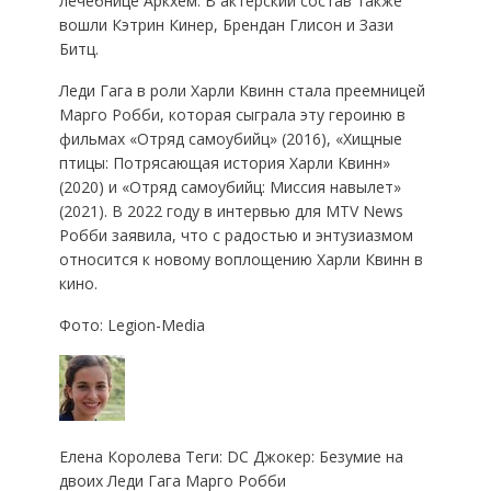
лечебнице Аркхем. В актерский состав также
вошли Кэтрин Кинер, Брендан Глисон и Зази
Битц.
Леди Гага в роли Харли Квинн стала преемницей
Марго Робби, которая сыграла эту героиню в
фильмах «Отряд самоубийц» (2016), «Хищные
птицы: Потрясающая история Харли Квинн»
(2020) и «Отряд самоубийц: Миссия навылет»
(2021). В 2022 году в интервью для MTV News
Робби заявила, что с радостью и энтузиазмом
относится к новому воплощению Харли Квинн в
кино.
Фото: Legion-Media
Елена Королева Теги: DC Джокер: Безумие на
двоих Леди Гага Марго Робби