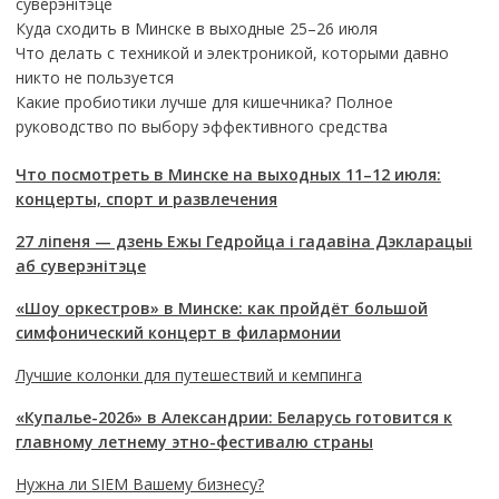
суверэнітэце
Куда сходить в Минске в выходные 25–26 июля
Что делать с техникой и электроникой, которыми давно
никто не пользуется
Какие пробиотики лучше для кишечника? Полное
руководство по выбору эффективного средства
Что посмотреть в Минске на выходных 11–12 июля:
концерты, спорт и развлечения
27 ліпеня — дзень Ежы Гедройца і гадавіна Дэкларацыі
аб суверэнітэце
«Шоу оркестров» в Минске: как пройдёт большой
симфонический концерт в филармонии
Лучшие колонки для путешествий и кемпинга
«Купалье-2026» в Александрии: Беларусь готовится к
главному летнему этно-фестивалю страны
Нужна ли SIEM Вашему бизнесу?