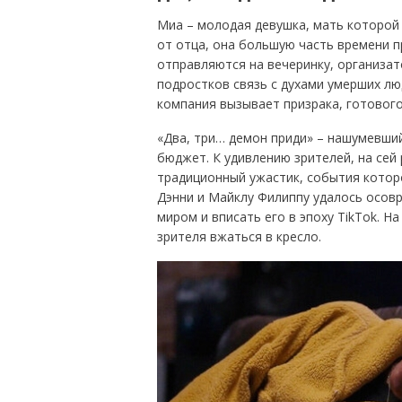
Миа – молодая девушка, мать которой
от отца, она большую часть времени п
отправляются на вечеринку, организат
подростков связь с духами умерших лю
компания вызывает призрака, готового
«Два, три… демон приди» – нашумевший
бюджет. К удивлению зрителей, на сей 
традиционный ужастик, события котор
Дэнни и Майклу Филиппу удалось осов
миром и вписать его в эпоху TikTok. 
зрителя вжаться в кресло.