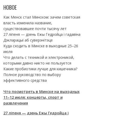
НОВОЕ
Как Менск стал Минском: зачем советская
власть изменила название,
существовавшее почти тысячу лет
27 ліпеня — дзень Ежы Гедройца і гадавіна
Дэкларацыі аб суверэнітэце
Куда сходить в Минске в выходные 25–26
июля
Что делать с техникой и электроникой,
которыми давно никто не пользуется
Какие пробиотики лучше для кишечника?
Полное руководство по выбору
эффективного средства
Что посмотреть в Минске на выходных
11–12 июля: концерты, спорт и
развлечения
27 ліпеня — дзень Ежы Гедройца і