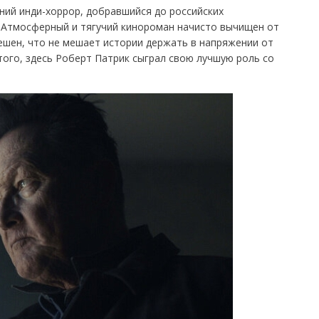
ий инди-хоррор, добравшийся до российских
. Атмосферный и тягучий кинороман начисто вычищен от
пешен, что не мешает истории держать в напряжении от
того, здесь Роберт Патрик сыграл свою лучшую роль со