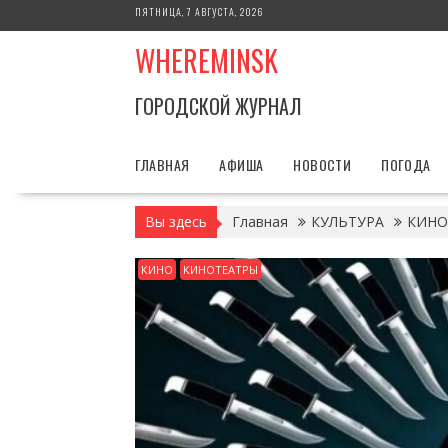
Перейти
ПЯТНИЦА, 7 АВГУСТА, 2026
к
WHEREMINSK
содержимому
ГОРОДСКОЙ ЖУРНАЛ
ГЛАВНАЯ
АФИША
НОВОСТИ
ПОГОДА
Вы здесь
Главная
КУЛЬТУРА
КИНО
КИНО
КИНОТЕАТРЫ