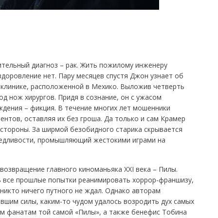
тельный диагноз – рак. Жить пожилому инженеру
здоровление нет. Пару месяцев спустя Джон узнает об
 клинике, расположенной в Мехико. Выложив четверть
д нож хирургов. Придя в сознание, он с ужасом
ждения – фикция. В течение многих лет мошенники
нтов, оставляя их без гроша. Да только и сам Крамер
о стороны. За ширмой безобидного старика скрывается
ведливости, промышляющий жестокими играми на
возвращение главного киноманьяка XXI века – Пилы.
ь все прошлые попытки реанимировать хоррор-франшизу,
 никто ничего путного не ждал. Однако авторам
вшим силы, каким-то чудом удалось возродить дух самых
ем фанатам той самой «Пилы», а также бенефис Тобина