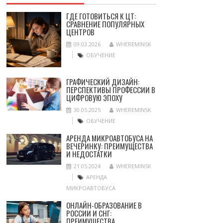
ГДЕ ГОТОВИТЬСЯ К ЦТ:
СРАВНЕНИЕ ПОПУЛЯРНЫХ
ЦЕНТРОВ
09.03.2026
WHEREMINSK
ОБУЧЕНИЕ
ГРАФИЧЕСКИЙ ДИЗАЙН:
ПЕРСПЕКТИВЫ ПРОФЕССИИ В
ЦИФРОВУЮ ЭПОХУ
30.05.2025
WHEREMINSK
ОБУЧЕНИЕ
АРЕНДА МИКРОАВТОБУСА НА
ВЕЧЕРИНКУ: ПРЕИМУЩЕСТВА
И НЕДОСТАТКИ
21.05.2024
WHEREMINSK
АРЕНДА
МИКРОАВТОБУСА
ОНЛАЙН-ОБРАЗОВАНИЕ В
РОССИИ И СНГ:
ПРЕИМУЩЕСТВА