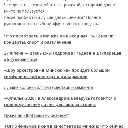
Что делать с техникой и электроникой, которыми давно
никто не пользуется
Какие пробиотики лучше для кишечника? Полное
руководство по выбору эффективного средства
Что посмотреть в Минске на выходных 11–12 июля:
концерты, спорт и развлечения
27 ліпеня — дзень Ежы Гедройца і гадавіна Дэкларацыі
аб суверэнітэце
«Шоу оркестров» в Минске: как пройдёт большой
симфонический концерт в филармонии
Лучшие колонки для путешествий и кемпинга
«Купалье-2026» в Александрии: Беларусь готовится к
главному летнему этно-фестивалю страны
Нужна ли SIEM Вашему бизнесу?
ТОП-5 фильмов июня в кинотеатрах Минска: что сейчас