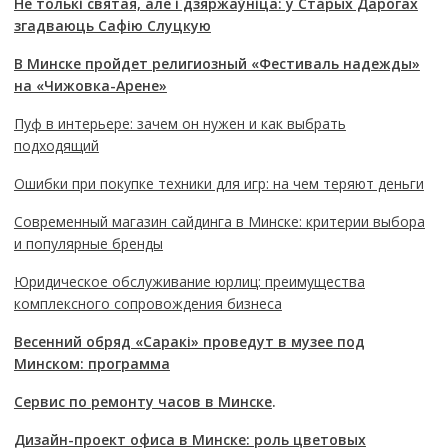
Не толькі святая, але і дзяржаўніца: у Старых Дарогах
згадваюць Сафію Слуцкую
В Минске пройдет религиозный «Фестиваль надежды»
на «Чижовка-Арене»
Пуф в интерьере: зачем он нужен и как выбрать
подходящий
Ошибки при покупке техники для игр: на чем теряют деньги
Современный магазин сайдинга в Минске: критерии выбора
и популярные бренды
Юридическое обслуживание юрлиц: преимущества
комплексного сопровождения бизнеса
Весенний обряд «Саракі» проведут в музее под
Минском: программа
Сервис по ремонту часов в Минске
.
Дизайн-проект офиса в Минске: роль цветовых