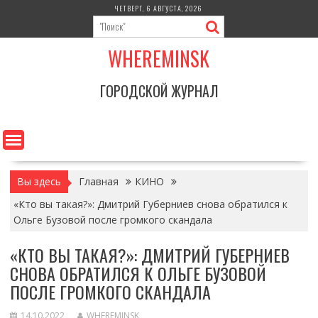
Перейти
ЧЕТВЕРГ, 6 АВГУСТА, 2026
к
содержимому
WHEREMINSK
ГОРОДСКОЙ ЖУРНАЛ
Вы здесь
Главная
КИНО
«Кто вы такая?»: Дмитрий Губерниев снова обратился к
Ольге Бузовой после громкого скандала
«КТО ВЫ ТАКАЯ?»: ДМИТРИЙ ГУБЕРНИЕВ
СНОВА ОБРАТИЛСЯ К ОЛЬГЕ БУЗОВОЙ
ПОСЛЕ ГРОМКОГО СКАНДАЛА
14.10.2022
WHEREMINSK