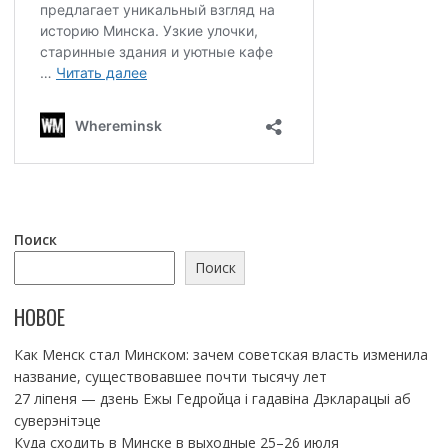
Поиск
Поиск
НОВОЕ
Как Менск стал Минском: зачем советская власть изменила
название, существовавшее почти тысячу лет
27 ліпеня — дзень Ежы Гедройца і гадавіна Дэкларацыі аб
суверэнітэце
Куда сходить в Минске в выходные 25–26 июля