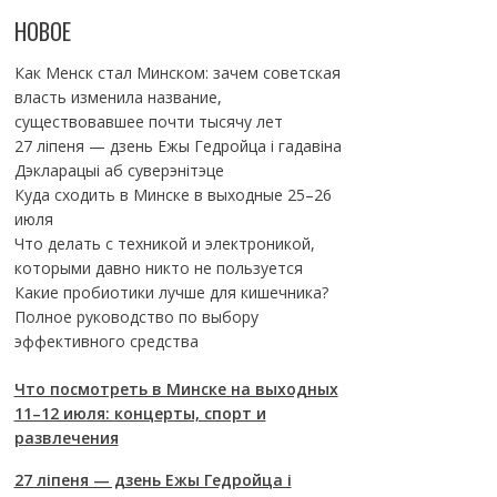
НОВОЕ
Как Менск стал Минском: зачем советская
власть изменила название,
существовавшее почти тысячу лет
27 ліпеня — дзень Ежы Гедройца і гадавіна
Дэкларацыі аб суверэнітэце
Куда сходить в Минске в выходные 25–26
июля
Что делать с техникой и электроникой,
которыми давно никто не пользуется
Какие пробиотики лучше для кишечника?
Полное руководство по выбору
эффективного средства
Что посмотреть в Минске на выходных
11–12 июля: концерты, спорт и
развлечения
27 ліпеня — дзень Ежы Гедройца і