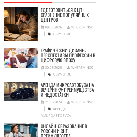
ГДЕ ГОТОВИТЬСЯ К ЦТ:
СРАВНЕНИЕ ПОПУЛЯРНЫХ
ЦЕНТРОВ
09.03.2026
WHEREMINSK
ОБУЧЕНИЕ
ГРАФИЧЕСКИЙ ДИЗАЙН:
ПЕРСПЕКТИВЫ ПРОФЕССИИ В
ЦИФРОВУЮ ЭПОХУ
30.05.2025
WHEREMINSK
ОБУЧЕНИЕ
АРЕНДА МИКРОАВТОБУСА НА
ВЕЧЕРИНКУ: ПРЕИМУЩЕСТВА
И НЕДОСТАТКИ
21.05.2024
WHEREMINSK
АРЕНДА
МИКРОАВТОБУСА
ОНЛАЙН-ОБРАЗОВАНИЕ В
РОССИИ И СНГ:
ПРЕИМУЩЕСТВА