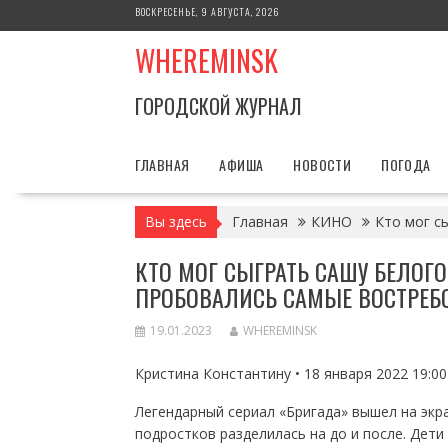
Перейти
ВОСКРЕСЕНЬЕ, 9 АВГУСТА, 2026
к
WHEREMINSK
содержимому
ГОРОДСКОЙ ЖУРНАЛ
ГЛАВНАЯ
АФИША
НОВОСТИ
ПОГОДА
Вы здесь
Главная
КИНО
Кто мог с
КТО МОГ СЫГРАТЬ САШУ БЕЛОГО
ПРОБОВАЛИСЬ САМЫЕ ВОСТРЕБ
19.01.2023
WHEREMINSK
Кристина Константину • 18 января 2022 19:00
Легендарный сериал «Бригада» вышел на экр
подростков разделилась на до и после. Дети