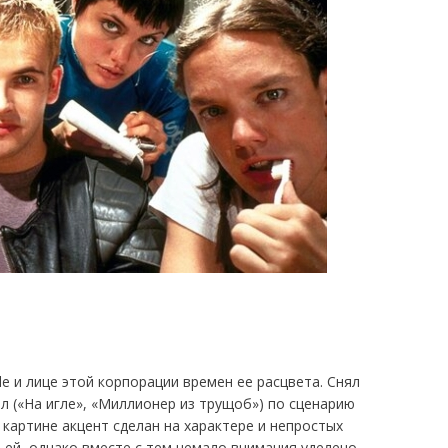
e и лице этой корпорации времен ее расцвета. Снял
 («На игле», «Миллионер из трущоб») по сценарию
 картине акцент сделан на характере и непростых
ей, однако вместе с тем немало внимания уделено