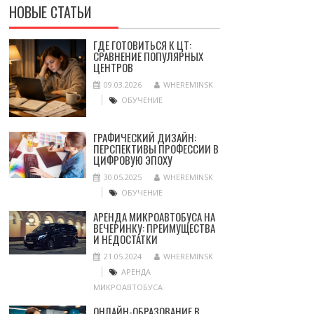
НОВЫЕ СТАТЬИ
ГДЕ ГОТОВИТЬСЯ К ЦТ:
СРАВНЕНИЕ ПОПУЛЯРНЫХ
ЦЕНТРОВ
09.03.2026
WHEREMINSK
ОБУЧЕНИЕ
ГРАФИЧЕСКИЙ ДИЗАЙН:
ПЕРСПЕКТИВЫ ПРОФЕССИИ В
ЦИФРОВУЮ ЭПОХУ
30.05.2025
WHEREMINSK
ОБУЧЕНИЕ
АРЕНДА МИКРОАВТОБУСА НА
ВЕЧЕРИНКУ: ПРЕИМУЩЕСТВА
И НЕДОСТАТКИ
21.05.2024
WHEREMINSK
АРЕНДА
МИКРОАВТОБУСА
ОНЛАЙН-ОБРАЗОВАНИЕ В