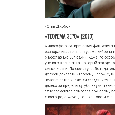
«Стив Джобс»
«ТЕОРЕМА ЗЕРО» (2013)
Философско-сатирическая фантазия зн
разворачивается в антураже киберпан
(«Бесславные ублюдки», «Джанго осво
ученого Коэна Лэта, который жаждет р
смысл жизни. По сюжету, работодател
должен доказать «Теорему Зеро», суть
человечества является следствием ош
далеко за пределы сугубо науки, техно
этих элементов помогает по-новому п
своего рода Фауст, только поиски его