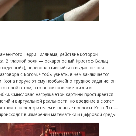
аменитого Терри Гиллиама, действие которой
ка. В главной роли — оскароносный Кристоф Вальц
божденный»), перевоплотившийся в выдающегося
азговора с Богом, чтобы узнать, в чем заключается
и Коэна поручают ему необычайно трудное задание: он
 которой в том, что возникновение жизни и
ибки. Смысловая нагрузка этой картины простирается
логий и виртуальной реальности, но введение в сюжет
оставить перед зрителем извечные вопросы. Коэн Лэт —
 происходят в измерении математики и цифровой среды.