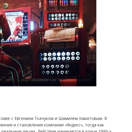
главе с Евгением Ткачуком и Шамилем Хаматовым. В
вения и становления компании «Яндекс», тогда как
 реальным лицам. Действие начинается в конце 1990-х,