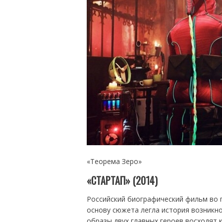
«Теорема Зеро»
«СТАРТАП» (2014)
Российский биографический фильм во 
основу сюжета легла история возникно
образы двух главных героев восходят к