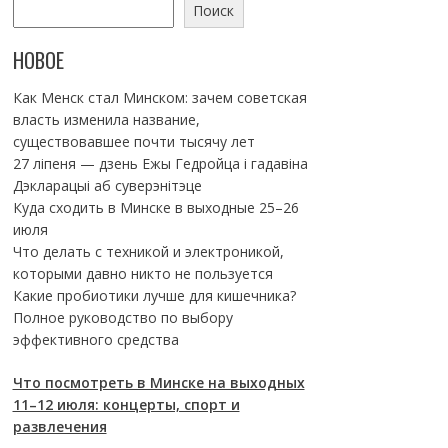
Поиск
НОВОЕ
Как Менск стал Минском: зачем советская
власть изменила название,
существовавшее почти тысячу лет
27 ліпеня — дзень Ежы Гедройца і гадавіна
Дэкларацыі аб суверэнітэце
Куда сходить в Минске в выходные 25–26
июля
Что делать с техникой и электроникой,
которыми давно никто не пользуется
Какие пробиотики лучше для кишечника?
Полное руководство по выбору
эффективного средства
Что посмотреть в Минске на выходных
11–12 июля: концерты, спорт и
развлечения