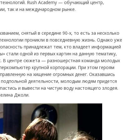
технологий. Rush Academy — обучающий центр,
ии, так и на международном рынке.
анием, снятый в середине 90-х, то есть за несколько
 технологии проникли в повседневную жизнь. Однако уже
зопасность принадлежат тем, кто владеет информацией
ры» стали одной из первых картин на данную тематику,
с. В центре сюжета — разношерстная команда молодых
уперкомпьютер крупной корпорации. При этом героям
аправленную на хищение огромных денег. Оказавшись
 подпольной деятельности, молодым людям придется
спастись и вывести на чистую воду настоящего злодея.
елина Джоли.