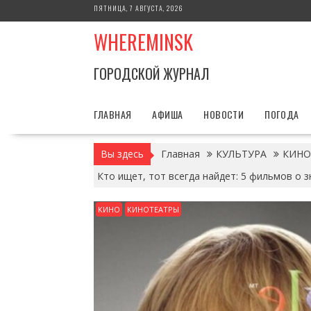
Перейти
ПЯТНИЦА, 7 АВГУСТА, 2026
к
WHEREMINSK
содержимому
ГОРОДСКОЙ ЖУРНАЛ
ГЛАВНАЯ
АФИША
НОВОСТИ
ПОГОДА
Вы здесь
Главная
КУЛЬТУРА
КИНО
Кто ищет, тот всегда найдет: 5 фильмов о
КИНО
КИНОТЕАТРЫ