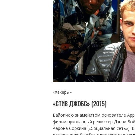
«Хакеры»
«СТИВ ДЖОБС» (2015)
Байопик о знаменитом основателе Appl
фильм признанный режиссер Дэнни Бойл
Аарона Соркина («Социальная сеть»). В
отношениях Джобса с коллегами и семь