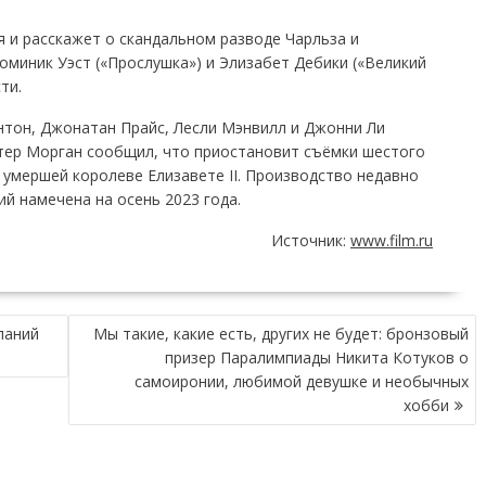
 и расскажет о скандальном разводе Чарльза и
оминик Уэст («Прослушка») и Элизабет Дебики («Великий
ти.
нтон, Джонатан Прайс, Лесли Мэнвилл и Джонни Ли
тер Морган сообщил, что приостановит съёмки шестого
 умершей королеве Елизавете II. Производство недавно
й намечена на осень 2023 года.
Источник:
www.film.ru
паний
Мы такие, какие есть, других не будет: бронзовый
призер Паралимпиады Никита Котуков о
самоиронии, любимой девушке и необычных
хобби