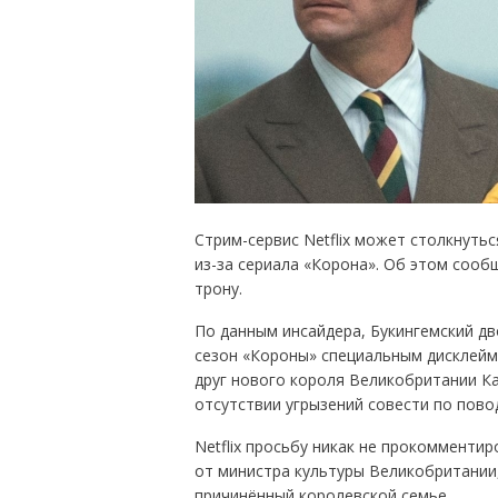
Стрим-сервис Netflix может столкнуть
из-за сериала «Корона». Об этом сообщ
трону.
По данным инсайдера, Букингемский дв
сезон «Короны» специальным дисклейм
друг нового короля Великобритании Кар
отсутствии угрызений совести по пово
Netflix просьбу никак не прокомменти
от министра культуры Великобритании,
причинённый королевской семье.