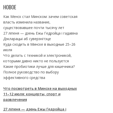
НОВОЕ
Как Менск стал Минском: зачем советская
власть изменила название,
существовавшее почти тысячу лет
27 ліпеня — дзень Ежы Гедройца і гадавіна
Дэкларацыі аб суверэнітэце
Куда сходить в Минске в выходные 25–26
июля
Что делать с техникой и электроникой,
которыми давно никто не пользуется
Какие пробиотики лучше для кишечника?
Полное руководство по выбору
эффективного средства
Что посмотреть в Минске на выходных
11–12 июля: концерты, спорт и
развлечения
27 ліпеня — дзень Ежы Гедройца і