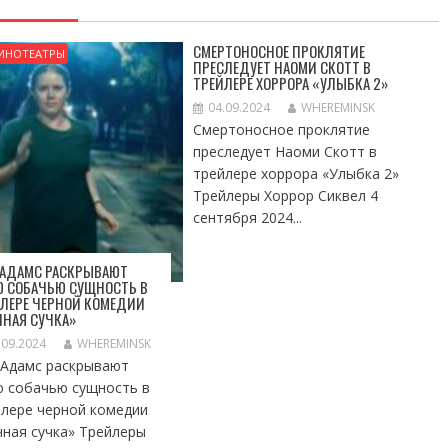
СМЕРТОНОСНОЕ ПРОКЛЯТИЕ
ИНОТЕАТРЫ
ПРЕСЛЕДУЕТ НАОМИ СКОТТ В
ТРЕЙЛЕРЕ ХОРРОРА «УЛЫБКА 2»
04.09.2024
WHEREMINSK
Смертоносное проклятие
преследует Наоми Скотт в
трейлере хоррора «Улыбка 2»
Трейлеры Хоррор Сиквел 4
сентября 2024...
 АДАМС РАСКРЫВАЮТ
Ю СОБАЧЬЮ СУЩНОСТЬ В
ЛЕРЕ ЧЕРНОЙ КОМЕДИИ
НАЯ СУЧКА»
.09.2024
WHEREMINSK
 Адамс раскрывают
ю собачью сущность в
йлере черной комедии
чная сучка» Трейлеры