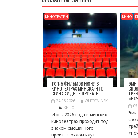
КИНОТЕАТРЫ
КИНО
К
ТОП-5 ФИЛЬМОВ ИЮНЯ В
ЭМИ
КИНОТЕАТРАХ МИНСКА: ЧТО
СВО
СЕЙЧАС ИДЁТ В ПРОКАТЕ
ТРЕЙ
«НОЧ
24.06.2026
WHEREMINSK
05
КИНО
Эми
Июнь 2026 года в минских
сво
кинотеатрах проходит под
тре
знаком смешанного
«Но
проката: рядом идут