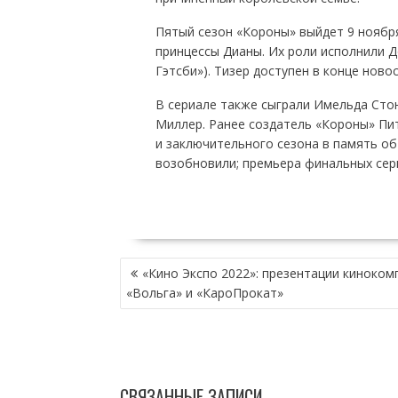
Пятый сезон «Короны» выйдет 9 ноября
принцессы Дианы. Их роли исполнили Д
Гэтсби»). Тизер доступен в конце новос
В сериале также сыграли Имельда Сто
Миллер. Ранее создатель «Короны» Пи
и заключительного сезона в память об
возобновили; премьера финальных сери
НАВИГАЦИЯ
«Кино Экспо 2022»: презентации киноком
ПО
«Вольга» и «КароПрокат»
ЗАПИСЯМ
СВЯЗАННЫЕ ЗАПИСИ