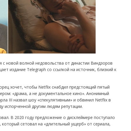
ся с новой волной недовольства от династии Виндзоров
ает издание Telegraph со ссылкой на источник, близкий к
орец хочет, чтобы Netflix снабдил предстоящий пятый
ером: «драма, а не документальное кино». Анонимный
ла III назвал шоу «спекулятивным» и обвинил Netflix в
ду испорченной другим людям репутации.
ровал. В 2020 году предложение о дисклеймере поступало
 который сетовал на «длительный ущерб» от сериала,