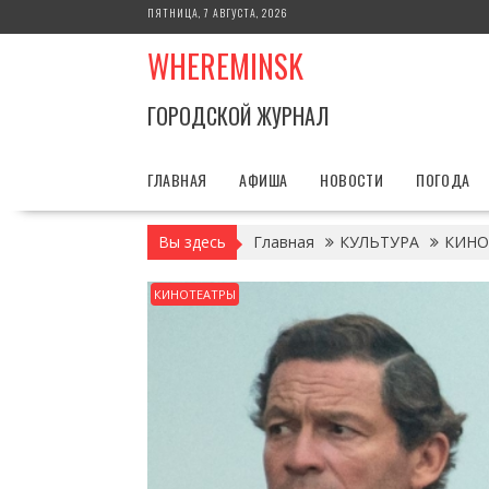
Перейти
ПЯТНИЦА, 7 АВГУСТА, 2026
к
WHEREMINSK
содержимому
ГОРОДСКОЙ ЖУРНАЛ
ГЛАВНАЯ
АФИША
НОВОСТИ
ПОГОДА
Вы здесь
Главная
КУЛЬТУРА
КИНО
КИНОТЕАТРЫ