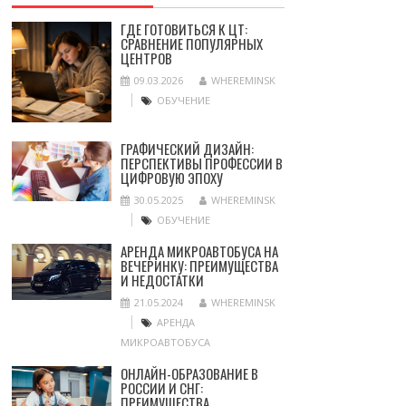
ГДЕ ГОТОВИТЬСЯ К ЦТ:
СРАВНЕНИЕ ПОПУЛЯРНЫХ
ЦЕНТРОВ
09.03.2026
WHEREMINSK
ОБУЧЕНИЕ
ГРАФИЧЕСКИЙ ДИЗАЙН:
ПЕРСПЕКТИВЫ ПРОФЕССИИ В
ЦИФРОВУЮ ЭПОХУ
30.05.2025
WHEREMINSK
ОБУЧЕНИЕ
АРЕНДА МИКРОАВТОБУСА НА
ВЕЧЕРИНКУ: ПРЕИМУЩЕСТВА
И НЕДОСТАТКИ
21.05.2024
WHEREMINSK
АРЕНДА
МИКРОАВТОБУСА
ОНЛАЙН-ОБРАЗОВАНИЕ В
РОССИИ И СНГ:
ПРЕИМУЩЕСТВА