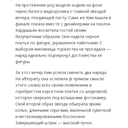
На протяжении шоу модели ходили на фоне
черно-белого видеоролика с главной звездой
вечера, поедающей пасту. Сама же Ким вышла в
финале показа вместе с дизайнерами на поклон.
Кардашьян восхитила гостей своим
безупречным образом. Она надела черное
платье по фигуре, украшенное пайетками. С
выбором виновница торжества не прогадала —
наряд идеально подчеркнул достоинства ее
фигуры.
За этот вечер Ким успела сменить два наряда.
На afterparty она ослепила (в прямом смысле
этого слова) всех своим появлением в
серебристом корсетном платье со шнуровкой,
которое сверкало под вспышками фотокамер.
Свой второй образ звезда обыграла ярким
колье, длинными серьгами, маленькой сумочкой
и металлизированными босоножки.
Завершающий штрих — высокий пучок.