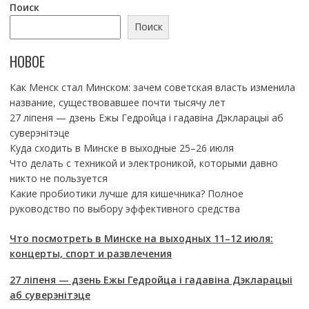
Поиск
Поиск
НОВОЕ
Как Менск стал Минском: зачем советская власть изменила
название, существовавшее почти тысячу лет
27 ліпеня — дзень Ежы Гедройца і гадавіна Дэкларацыі аб
суверэнітэце
Куда сходить в Минске в выходные 25–26 июля
Что делать с техникой и электроникой, которыми давно
никто не пользуется
Какие пробиотики лучше для кишечника? Полное
руководство по выбору эффективного средства
Что посмотреть в Минске на выходных 11–12 июля:
концерты, спорт и развлечения
27 ліпеня — дзень Ежы Гедройца і гадавіна Дэкларацыі
аб суверэнітэце