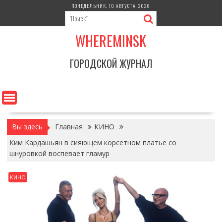
Перейти
ПОНЕДЕЛЬНИК, 10 АВГУСТА, 2026
к
содержимому
WHEREMINSK
ГОРОДСКОЙ ЖУРНАЛ
Вы здесь
Главная
КИНО
Ким Кардашьян в сияющем корсетном платье со
шнуровкой воспевает гламур
КИНО