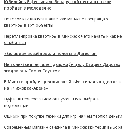
Юбилейный фестиваль беларуской песни и поэзии
пройдет в Молодечно
Потолок как высказывание: как минчане превращают
квартиры в арт-объекты
Перепланировка квартиры в Минске: с чего начать и как не
ошибиться
«Белавиа» возобновила полеты в Дагестан
Не толькі святая, але і дзяржаўніца: у Старых Дарогах
згадваюць Сафію Слуцкую
В Минске пройдет религиозный «Фестиваль надежды»
на «Чижовка-Арене»
Пуф в интерьере: зачем он нужен и как выбрать
подходящий
Ошибки при покупке техники для игр: на чем теряют деньги
Современный магазин сайдинга в Минске: критерии выбора