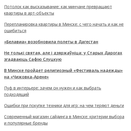
Потолок как высказывание: как минчане превращают
квартиры в арт-объекты
Перепланировка квартиры в Минске: с чего начать и как не
ошибиться
«Белавиа» возобновила полеты в Дагестан
Не толькі святая, але і дзяржаўніца: у Старых Дарогах
згадваюць Сафію Слуцкую
В Минске пройдет религиозный «Фестиваль надежды»
на «Чижовка-Арене»
Пуф в интерьере: зачем он нужен и как выбрать
подходящий
Ошибки при покупке техники для игр: на чем теряют деньги
Современный магазин сайдинга в Минске: критерии выбора
и популярные бренды