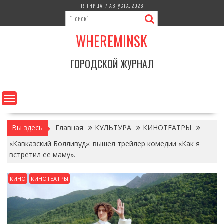
Перейти
ПЯТНИЦА, 7 АВГУСТА, 2026
к
содержимому
WHEREMINSK
ГОРОДСКОЙ ЖУРНАЛ
Вы здесь
Главная
КУЛЬТУРА
КИНОТЕАТРЫ
«Кавказский Болливуд»: вышел трейлер комедии «Как я
встретил ее маму».
КИНО
КИНОТЕАТРЫ