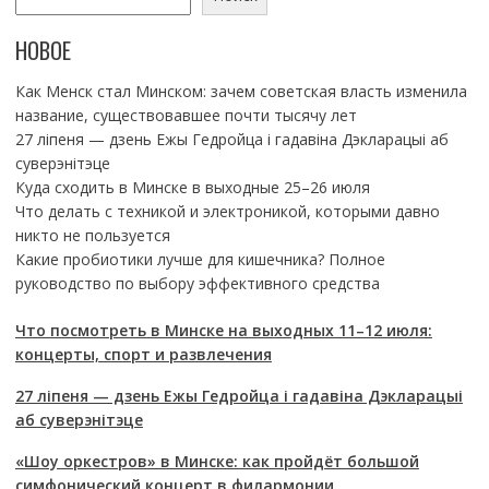
НОВОЕ
Как Менск стал Минском: зачем советская власть изменила
название, существовавшее почти тысячу лет
27 ліпеня — дзень Ежы Гедройца і гадавіна Дэкларацыі аб
суверэнітэце
Куда сходить в Минске в выходные 25–26 июля
Что делать с техникой и электроникой, которыми давно
никто не пользуется
Какие пробиотики лучше для кишечника? Полное
руководство по выбору эффективного средства
Что посмотреть в Минске на выходных 11–12 июля:
концерты, спорт и развлечения
27 ліпеня — дзень Ежы Гедройца і гадавіна Дэкларацыі
аб суверэнітэце
«Шоу оркестров» в Минске: как пройдёт большой
симфонический концерт в филармонии