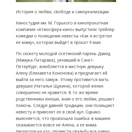
История о любви, свободе и самореализации.
Киностудия им. М. Горького и кинопрокатная
компания «Атмосфера кино» выпустили трейлер
комедии о похищении невесты «Как я встретил
ее маму», которая выйдет в прокат 9 мая.
По сюжету молодой осетинский парень Давид
(Мамука Патарава), уехавший в Санкт-
Петербург, влюбляется в местную девушку
Алену (Елизавета Кононова) и предлагает ей
выйти за него замуж. Этому противится мать
девушки (Наталья Щукина), которой жених
совершенно не нравится. В то же время
родственники юноши, зная о его любви, решают
помочь. Следуя давней традиции, они похищают
невесту и привозят ее в свой аул. Однако
выясняется, что произошла ошибка: в машине
оказывается вовсе не Алена, а ее мама.
Несмотря на это, провести свадьбу все равно