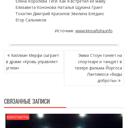
Елена Королева Теги: Как я встретил ее маму
Елизавета Кононова Наталья Щукина Грант
Тохатян Дмитрий Красилов Эвелина Блёданс
Егор Сальников
Источник:
www.kinoafisha.info
НАВИГАЦИЯ
Киллиан Мерфи сыграет
Эмма Стоун гоняет на
ПО
в драме «Кровь управляет
спорткаре и танцует в
ЗАПИСЯМ
углем»
тизере фильма Йоргоса
Лантимоса «Виды
доброты»
СВЯЗАННЫЕ ЗАПИСИ
КИНОТЕАТРЫ