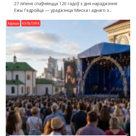
27 ліпеня спаўняецца 120 гадоў з дня нараджэння
Ежы Гедройца — ураджэнца Мінска і аднаго з...
Афиша
КУЛЬТУРА