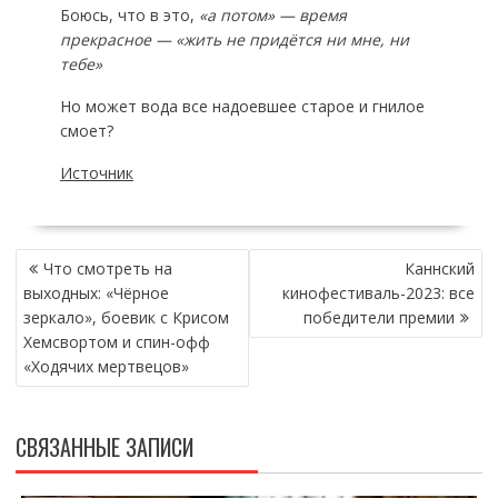
Боюсь, что в это,
«а потом» — время
прекрасное — «жить не придётся ни мне, ни
тебе»
Но может вода все надоевшее старое и гнилое
смоет?
Источник
НАВИГАЦИЯ
Что смотреть на
Каннский
ПО
выходных: «Чёрное
кинофестиваль-2023: все
ЗАПИСЯМ
зеркало», боевик с Крисом
победители премии
Хемсвортом и спин-офф
«Ходячих мертвецов»
СВЯЗАННЫЕ ЗАПИСИ