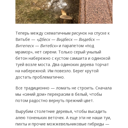
Теперь между схематичным рисунок на спуске к
Витьбе —
«Дбеск — Видбеск — Видебск —
Витепеск — Витебск»
и парапетом «под
мрамор», нет сирени. Только серый унылый
бетон набережно с кустом самшита и одинокой
туей возле моста. Два одиноких дерева торчат
на набережной. Им повезло. Берег крутой
достать проблематично.
Все традиционно — ломать не строить. Сначала
мы «синий дом» перекрасим в белый, чтобы
потом радостно вернуть прежний цвет.
Вырубим столетние деревья, чтобы высадить
алею тоненьких веточек. А еще эти не наши туи,
пихты и прочие можжевельниковые гибриды —