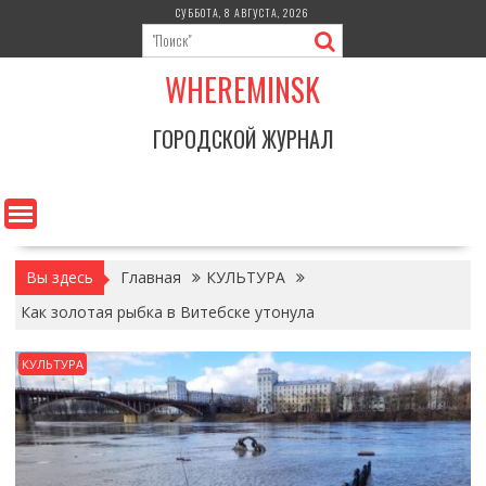
Перейти
СУББОТА, 8 АВГУСТА, 2026
к
содержимому
WHEREMINSK
ГОРОДСКОЙ ЖУРНАЛ
Вы здесь
Главная
КУЛЬТУРА
Как золотая рыбка в Витебске утонула
КУЛЬТУРА