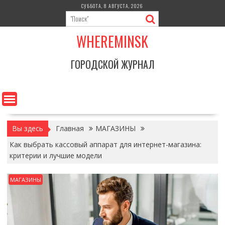
Перейти
СУББОТА, 8 АВГУСТА, 2026
к
содержимому
WHEREMINSK
ГОРОДСКОЙ ЖУРНАЛ
Вы здесь
Главная
МАГАЗИНЫ
Как выбрать кассовый аппарат для интернет-магазина:
критерии и лучшие модели
МАГАЗИНЫ