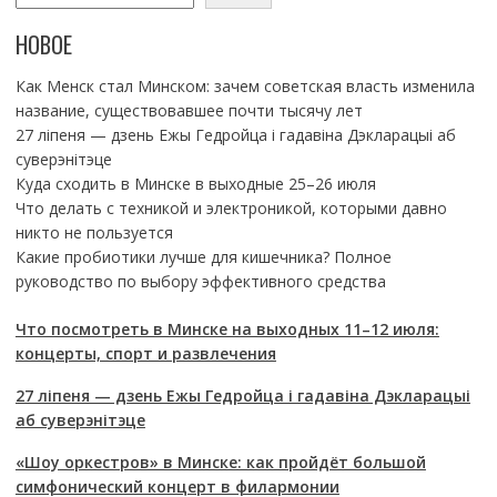
НОВОЕ
Как Менск стал Минском: зачем советская власть изменила
название, существовавшее почти тысячу лет
27 ліпеня — дзень Ежы Гедройца і гадавіна Дэкларацыі аб
суверэнітэце
Куда сходить в Минске в выходные 25–26 июля
Что делать с техникой и электроникой, которыми давно
никто не пользуется
Какие пробиотики лучше для кишечника? Полное
руководство по выбору эффективного средства
Что посмотреть в Минске на выходных 11–12 июля:
концерты, спорт и развлечения
27 ліпеня — дзень Ежы Гедройца і гадавіна Дэкларацыі
аб суверэнітэце
«Шоу оркестров» в Минске: как пройдёт большой
симфонический концерт в филармонии